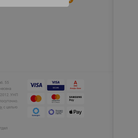
аб. 55
несена
2012.
УНП
лосуточно.
e»
с целью
тдел