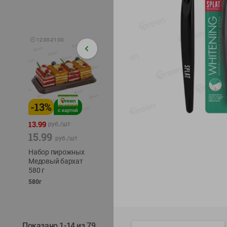
🕘
12:00
-
21:00
-
13
%
-
12
%
-
24
%
4.99
13.99
1.05
руб./
шт
руб./
шт
15.99
1.19
ТОФУ V
руб./
шт
руб./
шт
ТВЕРД
Набор пирожных
Корм влаж. для
230г
Медовый бархат
кош. с чувств.
580 г
пищевар. Пурина
Ван курица
580г
75г
Показано 1-14 из 79