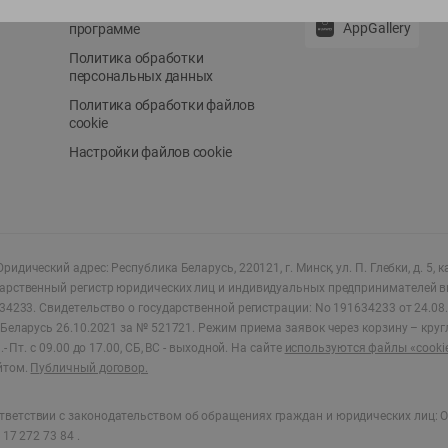
Положение о бонусной
AppGallery
программе
Политика обработки
персональных данных
Политика обработки файлов
cookie
Настройки файлов cookie
ридический адрес: Республика Беларусь, 220121, г. Минск, ул. П. Глебки, д. 5, к
дарственный регистр юридических лиц и индивидуальных предпринимателей в
34233.
Свидетельство о государственной регистрации: No 191634233 от 24.08.
Беларусь 26.10.2021 за № 521721. Режим приема заявок через корзину – круг
- Пт. с 09.00 до 17.00, СБ, ВС - выходной
.
На сайте
используются файлы «cooki
йтом.
Публичный договор.
ветствии с законодательством об обращениях граждан и юридических лиц: О
17 272 73 84 .