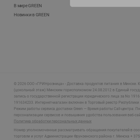
В мире GREEN
Новинки в GREEN
©
2026
ООО «ГРИНрозница» - Доставка продуктов питания в Минске.
Ю
(цокольный этаж) Минским горисполкомом 24.08.2012 в Единый госу
запись о государственной регистрации юридического лица за No 1916
191634233. Интернет-магазин включен в Торговый реестр Республики 
Режим работы сервиса доставки Green —
Время работы Call-центра: Пн.
персонализации сервисов и повышения удобства пользования веб-са
Политика обработки персональных данных
Номер уполномоченных рассматривать обращения покупателей в соот
торговли и услуг Администрации Фрунзенского района г. Минска + 375 