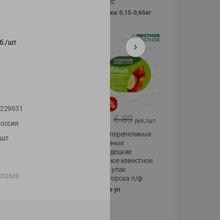
Vici вес
фасовка: 0,15-0,65кг
б./
шт
-
17
%
-
13
%
229931
13.99
6.89
11.59
5.99
руб./
шт
руб./
шт
оссия
Масло Топленое
Яйца перепелиные
1шт
ГХИ Местное
копченые
Известное 99%
Молодецкие
Местное известное
200г
20 шт упак
002600
Солигорска п/ф
20шт в уп