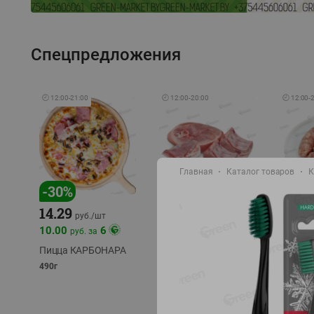
Спецпредложения
🕘
12:00
-
21:00
🕘
12:00
-
20:00
🕘
12:00
-
Главная
Каталог товаров
К
-
17
%
-
30
%
14.29
10.49
9.99
руб./
кг
руб
руб./
шт
11.49
11.99
10.00
6
руб. за
руб./
кг
Пицца КАРБОНАРА
Свинина 1 с.
Колбас
полуфабрикат,
полуфа
490г
охлажденный 1 кг
охлажд
фасовка: 1-2кг
фасовка: