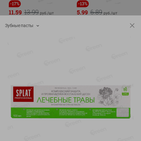
-
17
%
-
13
%
13.99
6.89
11.59
5.99
руб./
шт
руб./
шт
Масло Топленое ГХИ
Яйца перепелиные
Зубные пасты
Местное Известное 99%
копченые Молодецкие
Местное известное 20 шт
200г
упак Солигорска п/ф
20шт в уп
Показано 1-14 из 79
Показать 15-28 из 79
Каталог товаров
Специально для вас