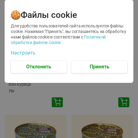
Файлы cookie
Для удобства пользователей сайта используются файлы
cookie. Нажимая "Принять", вы соглашаетесь
на обработку
нами файлов cookie в соответствии с
Политикой
обработки файлов cookie
-
12
%
-
24
%
Настроить
6.59
4.99
1.05
руб./
шт
руб./
шт
1.19
ТОФУ Vegetus ТВЕРДЫЙ
руб./
шт
Отклонить
Принять
230г
Корм влаж. для кош. с
чувств. пищевар. Пурина
Ван курица
75г