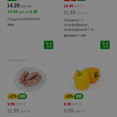
14.29
10.49
руб./
кг
руб./
шт
11.49
10.00
6
руб. за
руб./
кг
Пицца КАРБОНАРА
Свинина 1 с.
полуфабрикат,
490г
охлажденный 1 кг
фасовка: 1-2кг
🕘
12:00
-
20:00
-
17
%
-
10
%
9.99
8.99
руб./
кг
руб./
кг
11.99
9.99
руб./
кг
руб./
кг