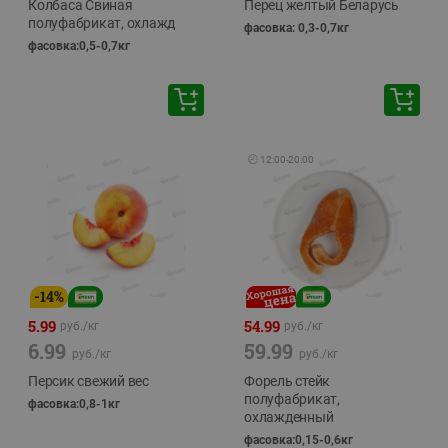
Колбаса Свиная
Перец желтый Беларусь
полуфабрикат, охлажд
фасовка: 0,3-0,7кг
фасовка:0,5-0,7кг
🕘
12:00
-
20:00
-
14
%
5.99
54.99
руб./
кг
руб./
кг
6.99
59.99
руб./
кг
руб./
кг
Персик свежий вес
Форель стейк
полуфабрикат,
фасовка:0,8-1кг
охлажденный
фасовка:0,15-0,6кг