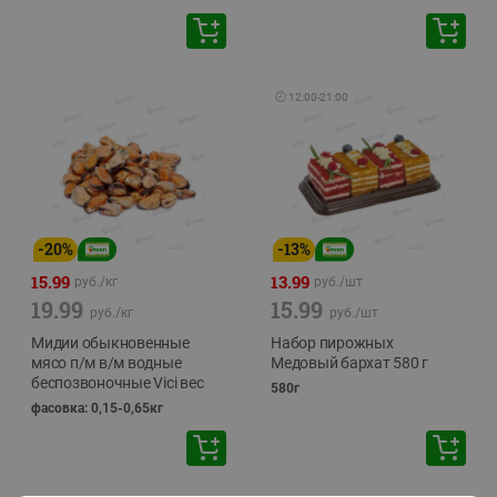
🕘
12:00
-
21:00
-
20
%
-
13
%
15.99
13.99
руб./
кг
руб./
шт
19.99
15.99
руб./
кг
руб./
шт
Мидии обыкновенные
Набор пирожных
мясо п/м в/м водные
Медовый бархат 580 г
беспозвоночные Vici вес
580г
фасовка: 0,15-0,65кг