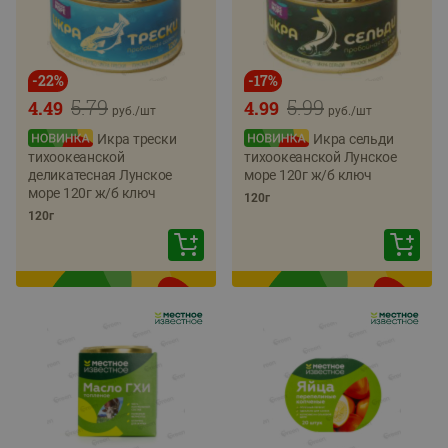
-
22
%
-
17
%
5.79
5.99
4.49
4.99
руб./
шт
руб./
шт
Икра трески
Икра сельди
тихоокеанской
тихоокеанской Лунское
деликатесная Лунское
море 120г ж/б ключ
море 120г ж/б ключ
120г
120г