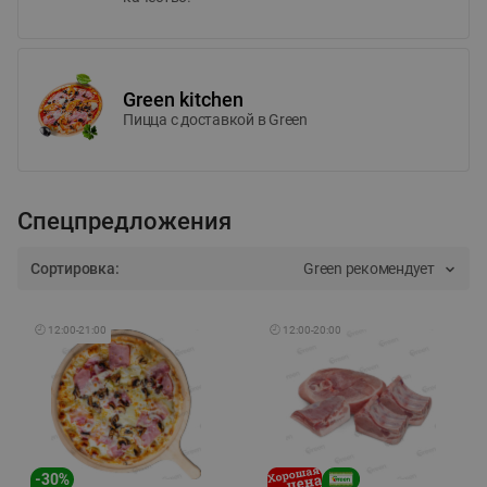
Green kitchen
Пицца c доставкой в Green
Спецпредложения
Сортировка:
Green рекомендует
🕘
12:00
-
21:00
🕘
12:00
-
20:00
-
30
%