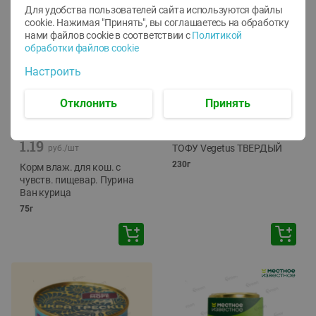
Для удобства пользователей сайта используются файлы
cookie. Нажимая "Принять", вы соглашаетесь
на обработку
нами файлов cookie в соответствии с
Политикой
обработки файлов cookie
Настроить
Отклонить
Принять
-
12
%
-
24
%
6.59
4.99
1.05
руб./
шт
руб./
шт
1.19
ТОФУ Vegetus ТВЕРДЫЙ
руб./
шт
230г
Корм влаж. для кош. с
чувств. пищевар. Пурина
Ван курица
75г