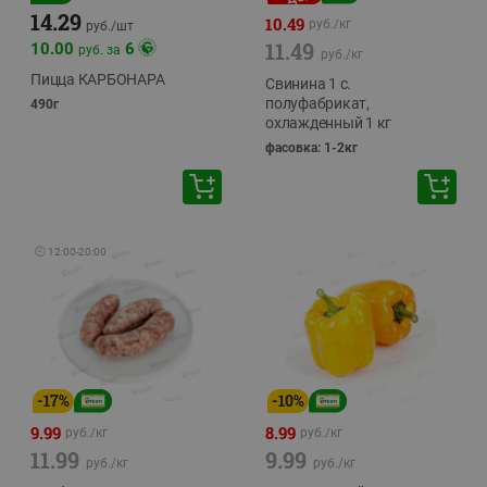
14.29
10.49
руб./
кг
руб./
шт
11.49
10.00
6
руб. за
руб./
кг
Пицца КАРБОНАРА
Свинина 1 с.
полуфабрикат,
490г
охлажденный 1 кг
фасовка: 1-2кг
🕘
12:00
-
20:00
-
17
%
-
10
%
9.99
8.99
руб./
кг
руб./
кг
11.99
9.99
руб./
кг
руб./
кг