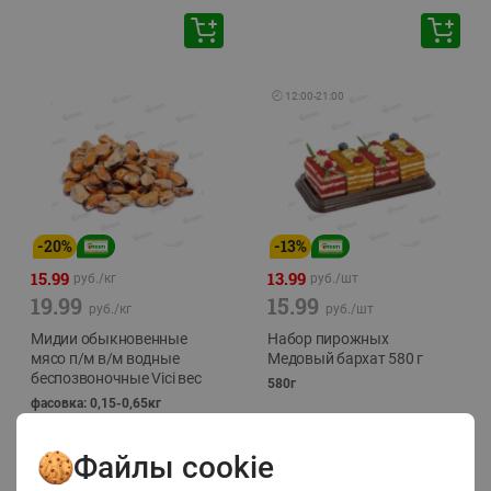
🕘
12:00
-
21:00
-
20
%
-
13
%
15.99
13.99
руб./
кг
руб./
шт
19.99
15.99
руб./
кг
руб./
шт
Мидии обыкновенные
Набор пирожных
мясо п/м в/м водные
Медовый бархат 580 г
беспозвоночные Vici вес
580г
фасовка: 0,15-0,65кг
Файлы cookie