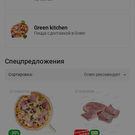
Green kitchen
Пицца c доставкой в Green
Спецпредложения
Сортировка:
Green рекомендует
🕘
12:00
-
21:00
🕘
12:00
-
20:00
-
30
%