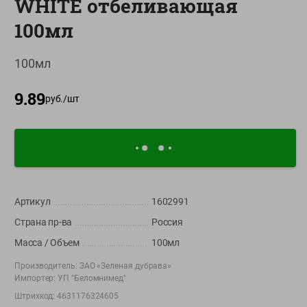
WHITE отбеливающая
О сервисе
100мл
Настройки файлов cookie
100мл
Мой Green
9.89
Приложение Green c
руб./
шт
доставкой и бонусной картой
App
Google
AppGallery
Store
Play
Артикул
1602991
+375 44 560-60-61
Страна пр-ва
Россия
Время работы Call-центра: Пн.- Пт. с 09.00 до 17.00, СБ, ВС -
выходной
Масса / Объем
100мл
Производитель:
ЗАО «Зеленая дубрава»
shop@green-market.by
Импортер:
УП "Беломнимед"
Пишите нам свои вопросы, предложения и комментарии
Штрихкод:
4631176324605