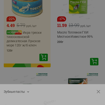
-
22
%
-
17
%
5.79
13.99
4.49
11.59
руб./
шт
руб./
шт
Масло Топленое ГХИ
Икра трески
Местное Известное 99%
тихоокеанской
деликатесная Лунское
200г
море 120г ж/б ключ
120г
Зубные пасты