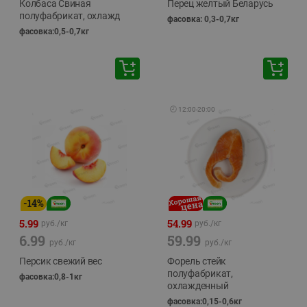
Колбаса Свиная
Перец желтый Беларусь
полуфабрикат, охлажд
фасовка: 0,3-0,7кг
фасовка:0,5-0,7кг
🕘
12:00
-
20:00
-
14
%
5.99
54.99
руб./
кг
руб./
кг
6.99
59.99
руб./
кг
руб./
кг
Персик свежий вес
Форель стейк
полуфабрикат,
фасовка:0,8-1кг
охлажденный
фасовка:0,15-0,6кг