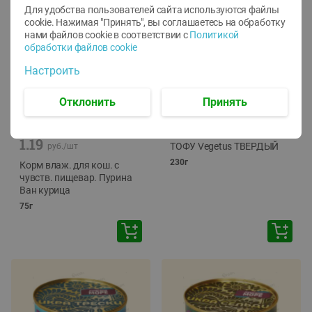
Для удобства пользователей сайта используются файлы
cookie. Нажимая "Принять", вы соглашаетесь
на обработку
нами файлов cookie в соответствии с
Политикой
обработки файлов cookie
Настроить
Отклонить
Принять
-
12
%
-
24
%
6.59
4.99
1.05
руб./
шт
руб./
шт
1.19
ТОФУ Vegetus ТВЕРДЫЙ
руб./
шт
230г
Корм влаж. для кош. с
чувств. пищевар. Пурина
Ван курица
75г