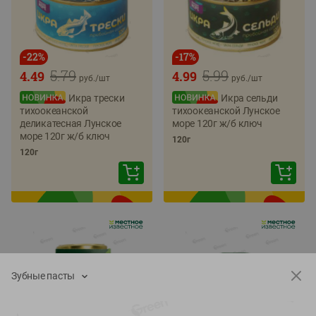
-
22
%
-
17
%
5.79
5.99
4.49
4.99
руб./
шт
руб./
шт
Икра трески
Икра сельди
тихоокеанской
тихоокеанской Лунское
деликатесная Лунское
море 120г ж/б ключ
море 120г ж/б ключ
120г
120г
Зубные пасты