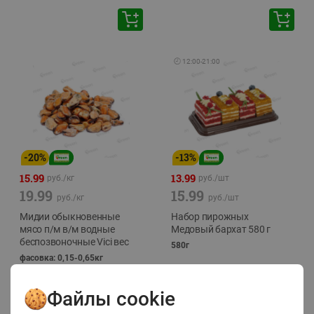
🕘
12:00
-
21:00
-
20
%
-
13
%
15.99
13.99
руб./
кг
руб./
шт
19.99
15.99
руб./
кг
руб./
шт
Мидии обыкновенные
Набор пирожных
мясо п/м в/м водные
Медовый бархат 580 г
беспозвоночные Vici вес
580г
фасовка: 0,15-0,65кг
Файлы cookie