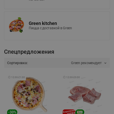
Green kitchen
Пицца c доставкой в Green
Спецпредложения
Сортировка:
Green рекомендует
🕘
12:00
-
21:00
🕘
12:00
-
20:00
-
30
%