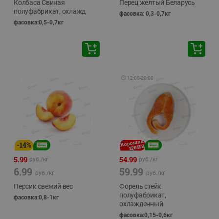
Колбаса Свиная
Перец желтый Беларусь
полуфабрикат, охлажд
фасовка: 0,3-0,7кг
фасовка:0,5-0,7кг
🕘
12:00
-
20:00
-
14
%
5.99
54.99
руб./
кг
руб./
кг
6.99
59.99
руб./
кг
руб./
кг
Персик свежий вес
Форель стейк
полуфабрикат,
фасовка:0,8-1кг
охлажденный
фасовка:0,15-0,6кг