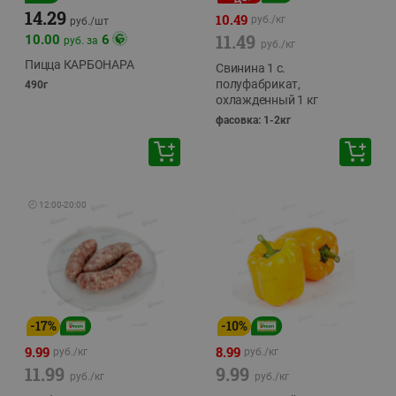
14.29
10.49
руб./
кг
руб./
шт
11.49
10.00
6
руб. за
руб./
кг
Пицца КАРБОНАРА
Свинина 1 с.
полуфабрикат,
490г
охлажденный 1 кг
фасовка: 1-2кг
🕘
12:00
-
20:00
-
17
%
-
10
%
9.99
8.99
руб./
кг
руб./
кг
11.99
9.99
руб./
кг
руб./
кг