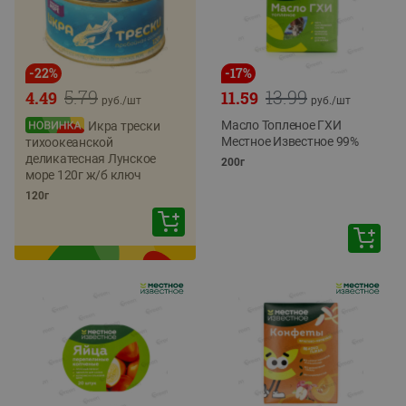
-
22
%
-
17
%
5.79
13.99
4.49
11.59
руб./
шт
руб./
шт
Масло Топленое ГХИ
Икра трески
Местное Известное 99%
тихоокеанской
деликатесная Лунское
200г
море 120г ж/б ключ
120г