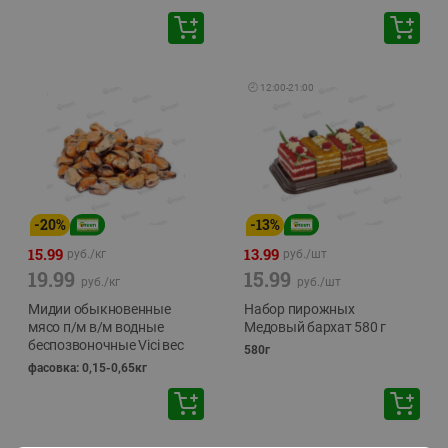
🕘
12:00
-
21:00
-
20
%
-
13
%
15.99
13.99
руб./
кг
руб./
шт
19.99
15.99
руб./
кг
руб./
шт
Мидии обыкновенные
Набор пирожных
мясо п/м в/м водные
Медовый бархат 580 г
беспозвоночные Vici вес
580г
фасовка: 0,15-0,65кг