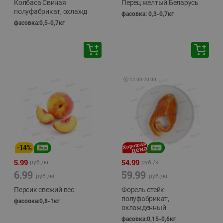
Колбаса Свиная
Перец желтый Беларусь
полуфабрикат, охлажд
фасовка: 0,3-0,7кг
фасовка:0,5-0,7кг
🕘
12:00
-
20:00
-
14
%
5.99
54.99
руб./
кг
руб./
кг
6.99
59.99
руб./
кг
руб./
кг
Персик свежий вес
Форель стейк
полуфабрикат,
фасовка:0,8-1кг
охлажденный
фасовка:0,15-0,6кг