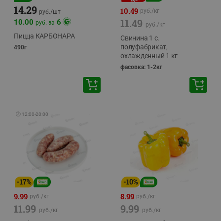
14.29
10.49
руб./
кг
руб./
шт
11.49
10.00
6
руб. за
руб./
кг
Пицца КАРБОНАРА
Свинина 1 с.
полуфабрикат,
490г
охлажденный 1 кг
фасовка: 1-2кг
🕘
12:00
-
20:00
-
17
%
-
10
%
9.99
8.99
руб./
кг
руб./
кг
11.99
9.99
руб./
кг
руб./
кг