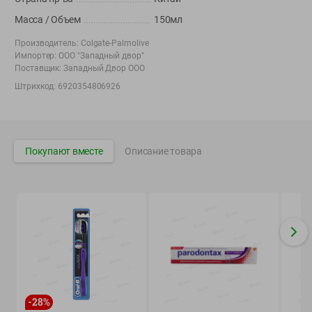
Вакансии
👋
Масса / Объем
150мл
Корпоративный сайт Green
Производитель:
Colgate-Palmolive
Импортер:
ООО "Западный двор"
Поставщик:
Западный Двор ООО
Штрихкод:
6920354806926
©
2026
ООО «ГРИНрозница» - Доставка продуктов питания в
Минске.
Юридическая информация и условия пользовательского
Покупают вместе
Описание товара
соглашения
Номер уполномоченных рассматривать обращения покупателей в
соответствии с законодательством об обращениях граждан и
юридических лиц: Отдел торговли и услуг Администрации
Фрунзенского района г. Минска + 375 17 272 73 84 .
Номер и адрес электронной почты лица, уполномоченного
продавцом рассматривать обращения покупателей о нарушении их
прав, предусмотренных законодательством о защите прав
потребителей: +375 44 560-60-61, shop@green-dostavka.by.
Способы оплаты товара:
-
28
%