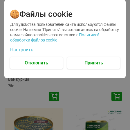
Файлы cookie
Для удобства пользователей сайта используются файлы
cookie. Нажимая "Принять", вы соглашаетесь
на обработку
нами файлов cookie в соответствии с
Политикой
обработки файлов cookie
-
12
%
-
24
%
Настроить
6.59
4.99
1.05
руб./
шт
руб./
шт
1.19
ТОФУ Vegetus ТВЕРДЫЙ
руб./
шт
Отклонить
Принять
230г
Корм влаж. для кош. с
чувств. пищевар. Пурина
Ван курица
75г