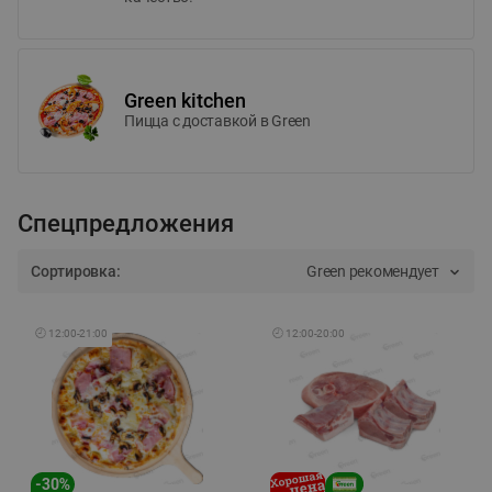
Green kitchen
Пицца c доставкой в Green
Спецпредложения
Сортировка:
Green рекомендует
🕘
12:00
-
21:00
🕘
12:00
-
20:00
-
30
%