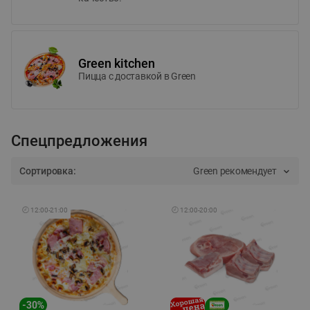
Green kitchen
Пицца c доставкой в Green
Спецпредложения
Сортировка:
Green рекомендует
🕘
12:00
-
21:00
🕘
12:00
-
20:00
-
30
%