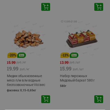
🕘
12:00
-
21:00
-
20
%
-
13
%
15.99
13.99
руб./
кг
руб./
шт
19.99
15.99
руб./
кг
руб./
шт
Мидии обыкновенные
Набор пирожных
мясо п/м в/м водные
Медовый бархат 580 г
беспозвоночные Vici вес
580г
фасовка: 0,15-0,65кг