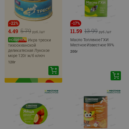
-
22
%
-
17
%
5.79
13.99
4.49
11.59
руб./
шт
руб./
шт
Масло Топленое ГХИ
Икра трески
Местное Известное 99%
тихоокеанской
деликатесная Лунское
200г
море 120г ж/б ключ
120г