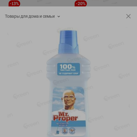
-
13
%
-
20
%
6.89
4.99
5.99
3.99
руб./
шт
руб./
шт
Товары для дома и семьи
Яйца перепелиные
Конфеты фруктово-
копченые Молодецкие
ягодные Местное
Местное известное 20 шт
известное яблоко-тыква
упак Солигорска п/ф
Хоба
20шт в уп
60г
Показано 1-14 из 78
Показать 15-28 из 78
Каталог товаров
Специально для вас