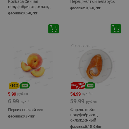
Колбаса Свиная
Перец желтый Беларусь
полуфабрикат, охлажд
фасовка: 0,3-0,7кг
фасовка:0,5-0,7кг
🕘
12:00
-
20:00
-
14
%
5.99
54.99
руб./
кг
руб./
кг
6.99
59.99
руб./
кг
руб./
кг
Персик свежий вес
Форель стейк
полуфабрикат,
фасовка:0,8-1кг
охлажденный
фасовка:0,15-0,6кг