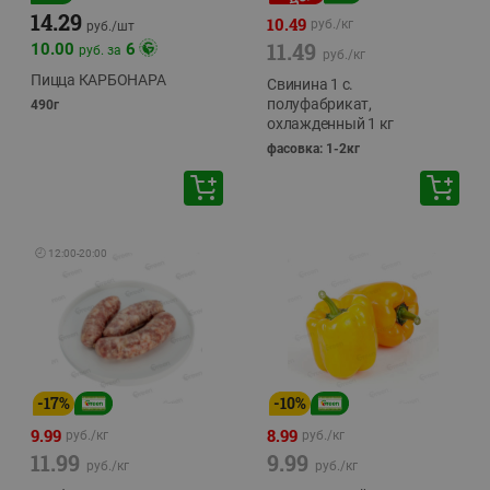
14.29
10.49
руб./
кг
руб./
шт
11.49
10.00
6
руб. за
руб./
кг
Пицца КАРБОНАРА
Свинина 1 с.
полуфабрикат,
490г
охлажденный 1 кг
фасовка: 1-2кг
🕘
12:00
-
20:00
-
17
%
-
10
%
9.99
8.99
руб./
кг
руб./
кг
11.99
9.99
руб./
кг
руб./
кг