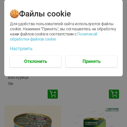
Файлы cookie
Для удобства пользователей сайта используются файлы
cookie. Нажимая "Принять", вы соглашаетесь
на обработку
нами файлов cookie в соответствии с
Политикой
обработки файлов cookie
-
12
%
-
24
%
Настроить
6.59
4.99
1.05
руб./
шт
руб./
шт
1.19
ТОФУ Vegetus ТВЕРДЫЙ
руб./
шт
Отклонить
Принять
230г
Корм влаж. для кош. с
чувств. пищевар. Пурина
Ван курица
75г