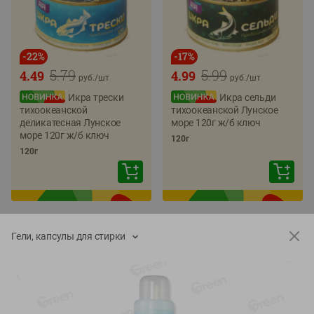
-
22
%
-
17
%
5.79
5.99
4.49
4.99
руб./
шт
руб./
шт
Икра трески
Икра сельди
тихоокеанской
тихоокеанской Лунское
деликатесная Лунское
море 120г ж/б ключ
море 120г ж/б ключ
120г
120г
Гели, капсулы для стирки