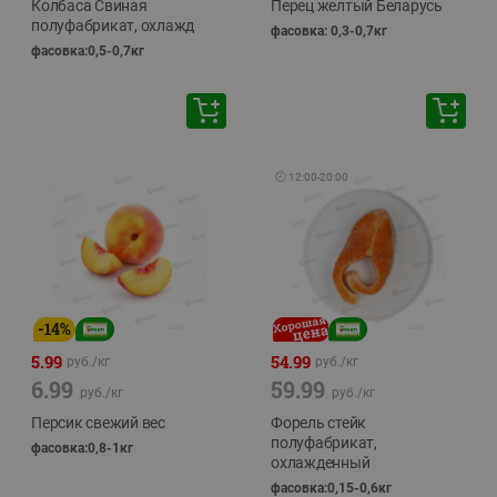
Колбаса Свиная
Перец желтый Беларусь
полуфабрикат, охлажд
фасовка: 0,3-0,7кг
фасовка:0,5-0,7кг
🕘
12:00
-
20:00
-
14
%
5.99
54.99
руб./
кг
руб./
кг
6.99
59.99
руб./
кг
руб./
кг
Персик свежий вес
Форель стейк
полуфабрикат,
фасовка:0,8-1кг
охлажденный
фасовка:0,15-0,6кг