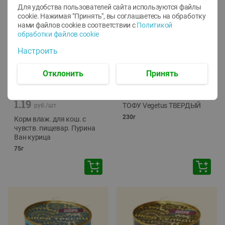
Для удобства пользователей сайта используются файлы
cookie. Нажимая "Принять", вы соглашаетесь
на обработку
нами файлов cookie в соответствии с
Политикой
обработки файлов cookie
Настроить
Отклонить
Принять
-
12
%
-
24
%
6.59
4.99
1.05
руб./
шт
руб./
шт
1.19
ТОФУ Vegetus ТВЕРДЫЙ
руб./
шт
230г
Корм влаж. для кош. с
чувств. пищевар. Пурина
Ван курица
75г