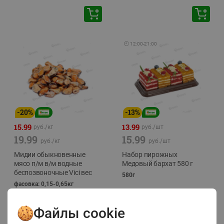
🕘
12:00
-
21:00
-
20
%
-
13
%
15.99
13.99
руб./
кг
руб./
шт
19.99
15.99
руб./
кг
руб./
шт
Мидии обыкновенные
Набор пирожных
мясо п/м в/м водные
Медовый бархат 580 г
беспозвоночные Vici вес
580г
фасовка: 0,15-0,65кг
Файлы cookie