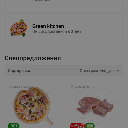
Green kitchen
Пицца c доставкой в Green
Спецпредложения
Сортировка:
Green рекомендует
🕘
12:00
-
21:00
🕘
12:00
-
20:00
-
30
%