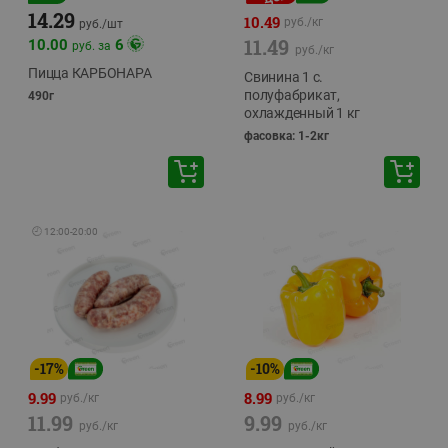
14.29
10.49
руб./
кг
руб./
шт
11.49
10.00
6
руб. за
руб./
кг
Пицца КАРБОНАРА
Свинина 1 с.
полуфабрикат,
490г
охлажденный 1 кг
фасовка: 1-2кг
🕘
12:00
-
20:00
-
17
%
-
10
%
9.99
8.99
руб./
кг
руб./
кг
11.99
9.99
руб./
кг
руб./
кг