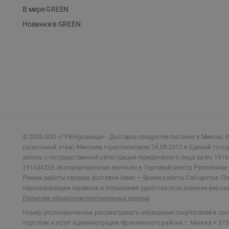
В мире GREEN
Новинки в GREEN
©
2026
ООО «ГРИНрозница» - Доставка продуктов питания в Минске.
Ю
(цокольный этаж) Минским горисполкомом 24.08.2012 в Единый госу
запись о государственной регистрации юридического лица за No 1916
191634233. Интернет-магазин включен в Торговый реестр Республики 
Режим работы сервиса доставки Green —
Время работы Call-центра: Пн.
персонализации сервисов и повышения удобства пользования веб-са
Политика обработки персональных данных
Номер уполномоченных рассматривать обращения покупателей в соот
торговли и услуг Администрации Фрунзенского района г. Минска + 375 