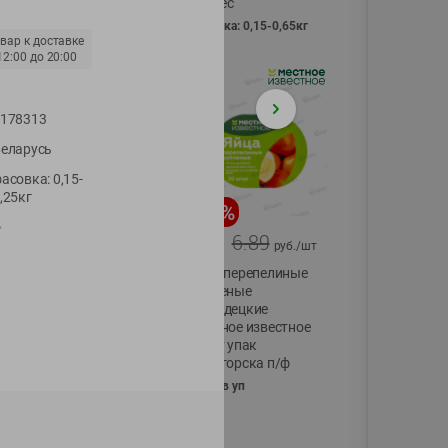
Vici вес
фасовка: 0,15-0,65кг
вар к доставке
12:00
до
20:00
178313
еларусь
асовка: 0,15-
,25кг
-
17
%
-
13
%
"
13.99
6.89
11.59
5.99
руб./
шт
руб./
шт
Масло Топленое
Яйца перепелиные
ГХИ Местное
копченые
Известное 99%
Молодецкие
Местное известное
200г
20 шт упак
Солигорска п/ф
20шт в уп