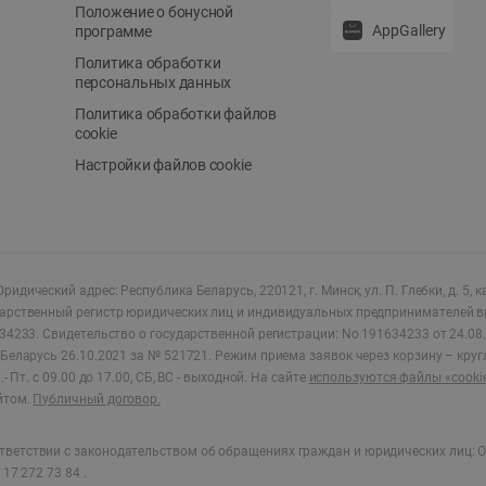
Положение о бонусной
AppGallery
программе
Политика обработки
персональных данных
Политика обработки файлов
cookie
Настройки файлов cookie
ридический адрес: Республика Беларусь, 220121, г. Минск, ул. П. Глебки, д. 5, к
дарственный регистр юридических лиц и индивидуальных предпринимателей в
34233.
Свидетельство о государственной регистрации: No 191634233 от 24.08.
Беларусь 26.10.2021 за № 521721. Режим приема заявок через корзину – круг
- Пт. с 09.00 до 17.00, СБ, ВС - выходной
.
На сайте
используются файлы «cooki
йтом.
Публичный договор.
ветствии с законодательством об обращениях граждан и юридических лиц: О
17 272 73 84 .