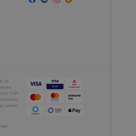
аб. 55
несена
2012.
УНП
лосуточно.
e»
с целью
тдел