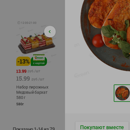
🕘
12:00
-
21:00
-
13
%
-
12
%
-
24
%
4.99
13.99
1.05
руб./
шт
руб./
шт
15.99
1.19
ТОФУ V
руб./
шт
руб./
шт
ТВЕРД
Набор пирожных
Корм влаж. для
230г
Медовый бархат
кош. с чувств.
580 г
пищевар. Пурина
Ван курица
580г
75г
Покупают вместе
Показано 1-14 из 79