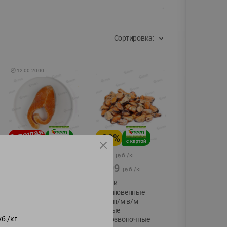
Сортировка:
🕘
12:00
-
20:00
-
20
%
54.99
15.99
руб./
кг
руб./
кг
59.99
19.99
руб./
кг
руб./
кг
Форель стейк
Мидии
полуфабрикат,
обыкновенные
охлажденный
мясо п/м в/м
водные
фасовка:0,15-0,6кг
уб./
кг
беспозвоночные