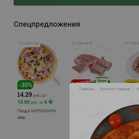
Спецпредложения
🕘
12:00
-
21:00
🕘
12:00
-
20:00
🕘
12:00
-
-
17
%
-
30
%
Главная
Каталог товаров
Н
14.29
10.49
9.99
руб./
кг
руб
руб./
шт
11.49
11.99
10.00
6
руб. за
руб./
кг
Пицца КАРБОНАРА
Свинина 1 с.
Колбас
полуфабрикат,
полуфа
490г
охлажденный 1 кг
охлажд
фасовка: 1-2кг
фасовка: