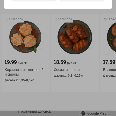
Показать 15-28 из 79
🕘
12:00
-
20:00
🕘
12:00
-
20:00
🕘
12:00
-
2
О сервисе
Мой Green
Оплата
История покупок
19.99
18.59
17.59
руб./
кг
руб./
кг
Условия доставки
Мои товары
Корзиночка с ветчиной
Сосиска в тесте
Беляши
Возврат товара
и сыром
Обратная связь
фасовка: 0,2- 0,25кг
фасовка:
фасовка: 0,35-0,5кг
Оформление заказа
Приложение Green c
Приемка товара
доставкой и бонусно
Самовывоз
Рекламная игра
App Store
n
Публичный договор
Google Play