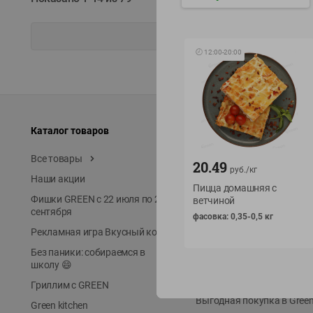
🕘
12:00
-
20:00
Каталог товаров
Специально для вас
Все товары
Акции
20.49
руб./
кг
Наши акции
Местное известное
Пицца домашняя с
Фишки GREEN с 22 июля по 22
ЭКОлиния
ветчиной
сентября
фасовка: 0,35-0,5 кг
Prime Steak
Рекламная игра Вкусный код
Собственное пр-во
Без паники: собираемся в
Первое правило
школу 😄
Новинки
Гриллим с GREEN
Выгодная покупка в Gree
Green kitchen