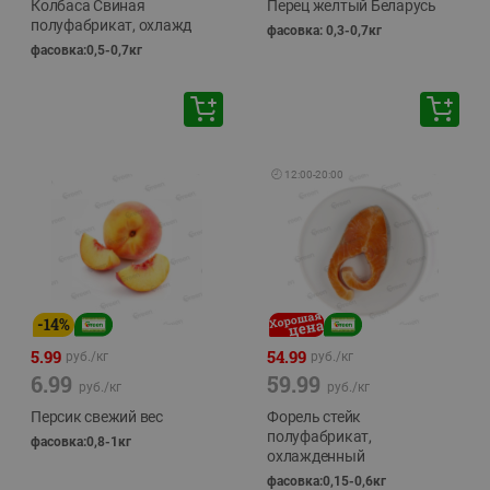
Колбаса Свиная
Перец желтый Беларусь
полуфабрикат, охлажд
фасовка: 0,3-0,7кг
фасовка:0,5-0,7кг
🕘
12:00
-
20:00
-
14
%
5.99
54.99
руб./
кг
руб./
кг
6.99
59.99
руб./
кг
руб./
кг
Персик свежий вес
Форель стейк
полуфабрикат,
фасовка:0,8-1кг
охлажденный
фасовка:0,15-0,6кг