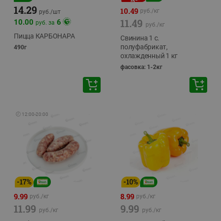
14.29
10.49
руб./
кг
руб./
шт
11.49
10.00
6
руб. за
руб./
кг
Пицца КАРБОНАРА
Свинина 1 с.
полуфабрикат,
490г
охлажденный 1 кг
фасовка: 1-2кг
🕘
12:00
-
20:00
-
17
%
-
10
%
9.99
8.99
руб./
кг
руб./
кг
11.99
9.99
руб./
кг
руб./
кг