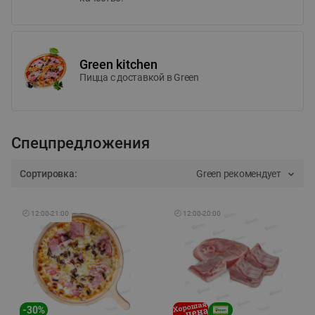
Green kitchen
Пицца c доставкой в Green
Спецпредложения
Сортировка:
Green рекомендует
🕘
12:00
-
21:00
🕘
12:00
-
20:00
-
30
%