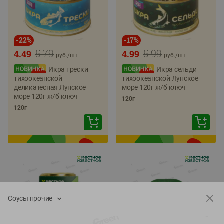
-
22
%
-
17
%
5.79
5.99
4.49
4.99
руб./
шт
руб./
шт
Икра трески
Икра сельди
тихоокеанской
тихоокеанской Лунское
деликатесная Лунское
море 120г ж/б ключ
море 120г ж/б ключ
120г
120г
Соусы прочие