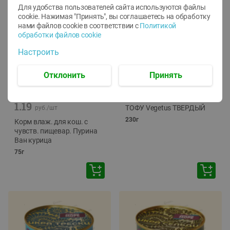
Для удобства пользователей сайта используются файлы
cookie. Нажимая "Принять", вы соглашаетесь
на обработку
нами файлов cookie в соответствии с
Политикой
обработки файлов cookie
Настроить
Отклонить
Принять
-
12
%
-
24
%
6.59
4.99
1.05
руб./
шт
руб./
шт
1.19
ТОФУ Vegetus ТВЕРДЫЙ
руб./
шт
230г
Корм влаж. для кош. с
чувств. пищевар. Пурина
Ван курица
75г