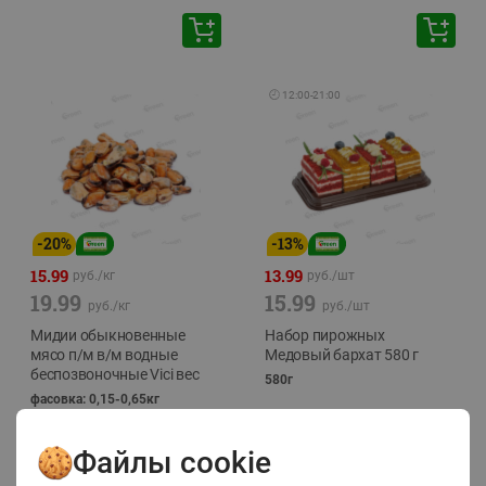
🕘
12:00
-
21:00
-
20
%
-
13
%
15.99
13.99
руб./
кг
руб./
шт
19.99
15.99
руб./
кг
руб./
шт
Мидии обыкновенные
Набор пирожных
мясо п/м в/м водные
Медовый бархат 580 г
беспозвоночные Vici вес
580г
фасовка: 0,15-0,65кг
Файлы cookie