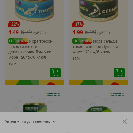
-
22
%
-
17
%
5.79
5.99
4.49
4.99
руб./
шт
руб./
шт
Икра трески
Икра сельди
тихоокеанской
тихоокеанской Лунское
деликатесная Лунское
море 120г ж/б ключ
море 120г ж/б ключ
120г
120г
Украшения для девочек