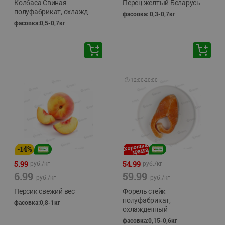
Колбаса Свиная
Перец желтый Беларусь
полуфабрикат, охлажд
фасовка: 0,3-0,7кг
фасовка:0,5-0,7кг
🕘
12:00
-
20:00
-
14
%
5.99
54.99
руб./
кг
руб./
кг
6.99
59.99
руб./
кг
руб./
кг
Персик свежий вес
Форель стейк
полуфабрикат,
фасовка:0,8-1кг
охлажденный
фасовка:0,15-0,6кг