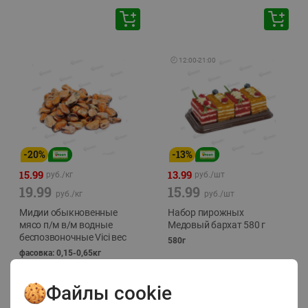
🕘
12:00
-
21:00
-
20
%
-
13
%
15.99
13.99
руб./
кг
руб./
шт
19.99
15.99
руб./
кг
руб./
шт
Мидии обыкновенные
Набор пирожных
мясо п/м в/м водные
Медовый бархат 580 г
беспозвоночные Vici вес
580г
фасовка: 0,15-0,65кг
Файлы cookie