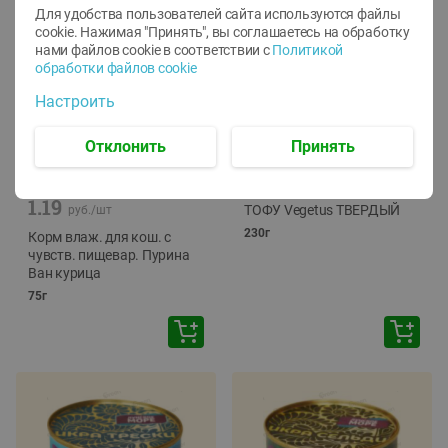
Для удобства пользователей сайта используются файлы
cookie. Нажимая "Принять", вы соглашаетесь
на обработку
нами файлов cookie в соответствии с
Политикой
обработки файлов cookie
Настроить
Отклонить
Принять
-
12
%
-
24
%
6.59
4.99
1.05
руб./
шт
руб./
шт
1.19
ТОФУ Vegetus ТВЕРДЫЙ
руб./
шт
230г
Корм влаж. для кош. с
чувств. пищевар. Пурина
Ван курица
75г