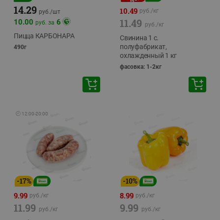
14.29
10.49
руб./
кг
руб./
шт
11.49
10.00
6
руб. за
руб./
кг
Пицца КАРБОНАРА
Свинина 1 с.
полуфабрикат,
490г
охлажденный 1 кг
фасовка: 1-2кг
🕘
12:00
-
20:00
-
17
%
-
10
%
9.99
8.99
руб./
кг
руб./
кг
11.99
9.99
руб./
кг
руб./
кг