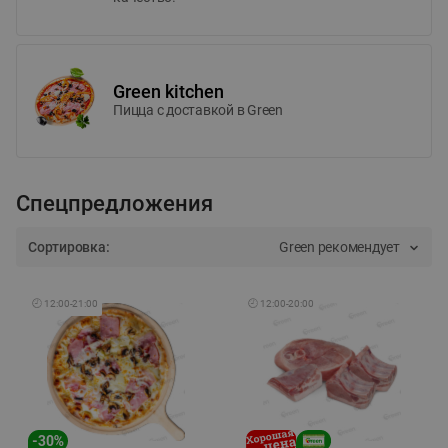
Green kitchen
Пицца c доставкой в Green
Спецпредложения
Сортировка:
Green рекомендует
🕘
12:00
-
21:00
🕘
12:00
-
20:00
-
30
%