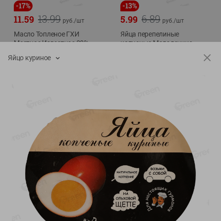
-
17
%
-
13
%
13.99
6.89
11.59
5.99
руб./
шт
руб./
шт
Масло Топленое ГХИ
Яйца перепелиные
Местное Известное 99%
копченые Молодецкие
Местное известное 20 шт
200г
Яйцо куриное
упак Солигорска п/ф
20шт в уп
Показано 1-14 из 79
Показать 15-28 из 79
Каталог товаров
Специально для вас