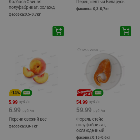
Колбаса Свиная
Перец желтый Беларусь
полуфабрикат, охлажд
фасовка: 0,3-0,7кг
фасовка:0,5-0,7кг
🕘
12:00
-
20:00
-
14
%
5.99
54.99
руб./
кг
руб./
кг
6.99
59.99
руб./
кг
руб./
кг
Персик свежий вес
Форель стейк
полуфабрикат,
фасовка:0,8-1кг
охлажденный
фасовка:0,15-0,6кг