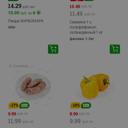
14.29
10.49
руб./
кг
руб./
шт
11.49
10.00
6
руб. за
руб./
кг
Пицца КАРБОНАРА
Свинина 1 с.
полуфабрикат,
490г
охлажденный 1 кг
фасовка: 1-2кг
🕘
12:00
-
20:00
-
17
%
-
10
%
9.99
8.99
руб./
кг
руб./
кг
11.99
9.99
руб./
кг
руб./
кг