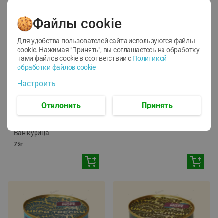
Файлы cookie
Для удобства пользователей сайта используются файлы
cookie. Нажимая "Принять", вы соглашаетесь
на обработку
нами файлов cookie в соответствии с
Политикой
обработки файлов cookie
-
12
%
-
24
%
Настроить
6.59
4.99
1.05
руб./
шт
руб./
шт
1.19
ТОФУ Vegetus ТВЕРДЫЙ
руб./
шт
Отклонить
Принять
230г
Корм влаж. для кош. с
чувств. пищевар. Пурина
Ван курица
75г