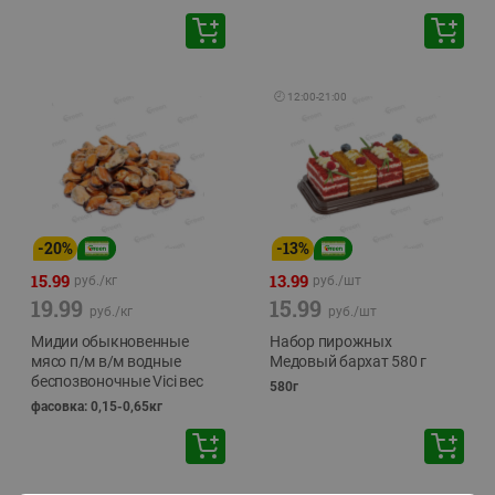
🕘
12:00
-
21:00
-
20
%
-
13
%
15.99
13.99
руб./
кг
руб./
шт
19.99
15.99
руб./
кг
руб./
шт
Мидии обыкновенные
Набор пирожных
мясо п/м в/м водные
Медовый бархат 580 г
беспозвоночные Vici вес
580г
фасовка: 0,15-0,65кг