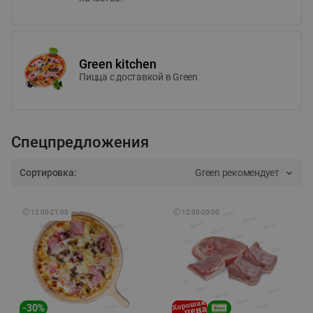
Green kitchen
Пицца c доставкой в Green
Спецпредложения
Сортировка:
Green рекомендует
🕘
12:00
-
21:00
🕘
12:00
-
20:00
-
30
%