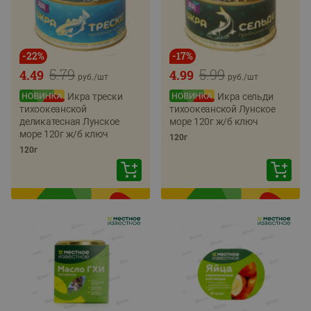
-
22
%
-
17
%
5.79
5.99
4.49
4.99
руб./
шт
руб./
шт
Икра трески
Икра сельди
тихоокеанской
тихоокеанской Лунское
деликатесная Лунское
море 120г ж/б ключ
море 120г ж/б ключ
120г
120г