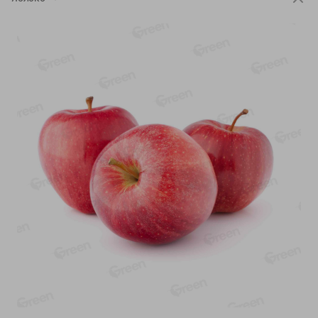
-
13
%
-
20
%
6.89
4.99
5.99
3.99
руб./
шт
руб./
шт
Яйца перепелиные
Конфеты фруктово-
копченые Молодецкие
ягодные Местное
Местное известное 20 шт
известное яблоко-тыква
упак Солигорска п/ф
Хоба
20шт в уп
60г
Показано 1-14 из 76
Показать 15-28 из 76
Каталог товаров
Специально для вас