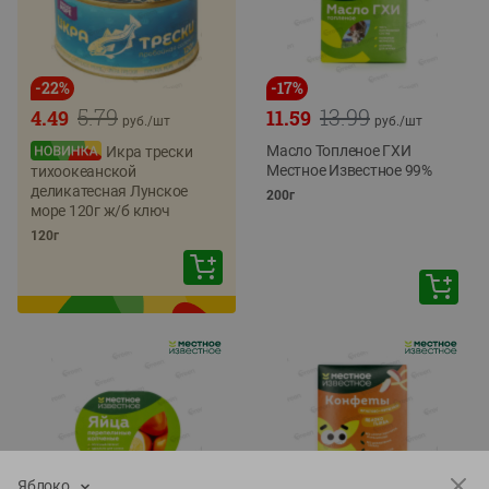
-
22
%
-
17
%
5.79
13.99
4.49
11.59
руб./
шт
руб./
шт
Масло Топленое ГХИ
Икра трески
Местное Известное 99%
тихоокеанской
деликатесная Лунское
200г
море 120г ж/б ключ
120г
Яблоко