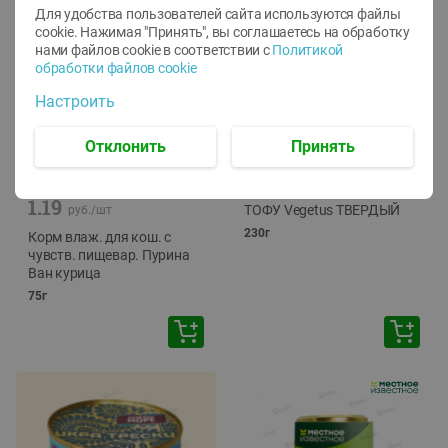
Для удобства пользователей сайта используются файлы
cookie. Нажимая "Принять", вы соглашаетесь
на обработку
нами файлов cookie в соответствии с
Политикой
обработки файлов cookie
Настроить
Отклонить
Принять
-
12
%
-
24
%
6.59
4.99
1.05
руб./
шт
руб./
шт
1.19
ТОФУ Vegetus ТВЕРДЫЙ
руб./
шт
230г
Корм влаж. для кош. с
чувств. пищевар. Пурина
Ван курица
75г