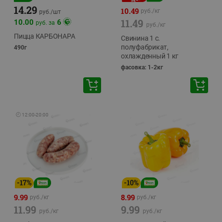
14.29
10.49
руб./
кг
руб./
шт
11.49
10.00
6
руб. за
руб./
кг
Пицца КАРБОНАРА
Свинина 1 с.
полуфабрикат,
490г
охлажденный 1 кг
фасовка: 1-2кг
🕘
12:00
-
20:00
-
17
%
-
10
%
9.99
8.99
руб./
кг
руб./
кг
11.99
9.99
руб./
кг
руб./
кг