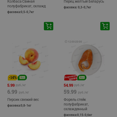
Колбаса Свиная
Перец желтый Беларусь
полуфабрикат, охлажд
фасовка: 0,3-0,7кг
фасовка:0,5-0,7кг
🕘
12:00
-
20:00
-
14
%
5.99
54.99
руб./
кг
руб./
кг
6.99
59.99
руб./
кг
руб./
кг
Персик свежий вес
Форель стейк
полуфабрикат,
фасовка:0,8-1кг
охлажденный
фасовка:0,15-0,6кг