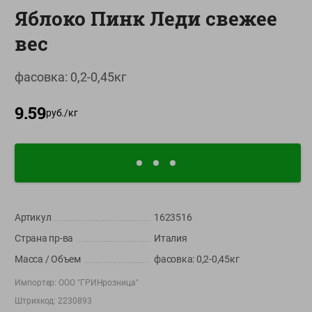
Яблоко Пинк Леди свежее
О сервисе
вес
Настройки файлов cookie
Мой Green
фасовка: 0,2-0,45кг
Приложение Green c
9.59
доставкой и бонусной картой
руб./
кг
App
Google
AppGallery
Store
Play
+375 44 560-60-61
Артикул
1623516
Время работы Call-центра: Пн.- Пт. с 09.00 до 17.00, СБ, ВС -
Страна пр-ва
Италия
выходной
Масса / Объем
фасовка: 0,2-0,45кг
shop@green-market.by
Импортер:
ООО "ГРИНрозница"
Пишите нам свои вопросы, предложения и комментарии
Штрихкод:
2230893