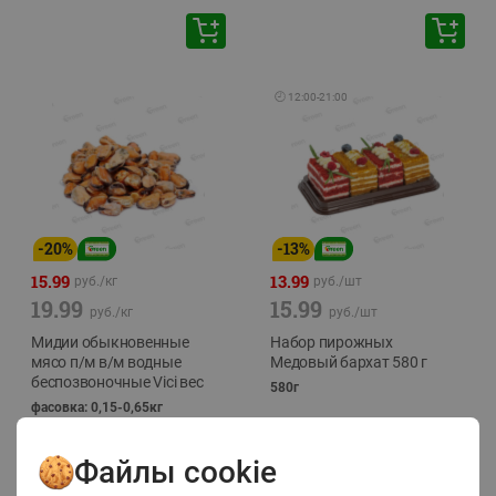
🕘
12:00
-
21:00
-
20
%
-
13
%
15.99
13.99
руб./
кг
руб./
шт
19.99
15.99
руб./
кг
руб./
шт
Мидии обыкновенные
Набор пирожных
мясо п/м в/м водные
Медовый бархат 580 г
беспозвоночные Vici вес
580г
фасовка: 0,15-0,65кг
Файлы cookie