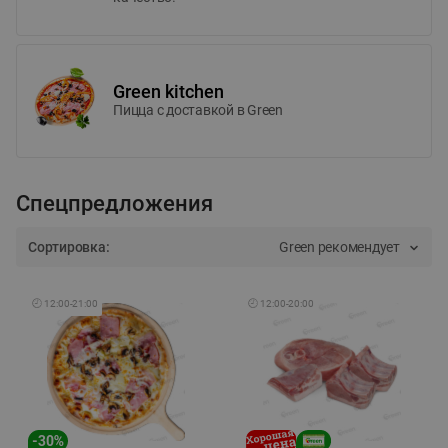
Green kitchen
Пицца c доставкой в Green
Спецпредложения
Сортировка:
Green рекомендует
🕘
12:00
-
21:00
🕘
12:00
-
20:00
-
30
%