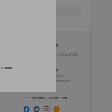
+375 44 560-60-61
Call-центр работает с 9:00 до 21:00
ежедневно
товления.
shop@green-market.by
Пишите нам свои вопросы,
предложения и комментарии
й картой
Вакансии
👋
Корпоративный сайт Green