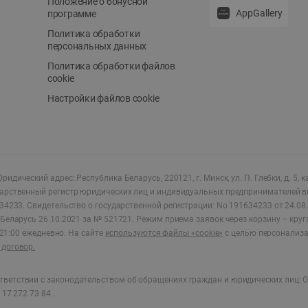
Положение о бонусной
AppGallery
программе
Политика обработки
персональных данных
Политика обработки файлов
cookie
Настройки файлов cookie
ридический адрес: Республика Беларусь, 220121, г. Минск, ул. П. Глебки, д. 5, к
дарственный регистр юридических лиц и индивидуальных предпринимателей в
34233.
Свидетельство о государственной регистрации: No 191634233 от 24.08.
Беларусь 26.10.2021 за № 521721. Режим приема заявок через корзину – круг
о 21:00 ежедневно
.
На сайте
используются файлы «cookie»
с целью персонализ
договор.
ветствии с законодательством об обращениях граждан и юридических лиц: О
17 272 73 84 .