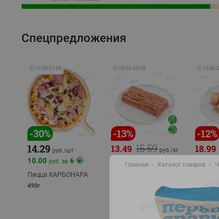
Спецпредложения
🕘
12:00
-
21:00
🕘
12:00
-
20:00
🕘
12:00
-
-
30
%
-
13
%
-
12
%
15.59
14.29
13.49
18.99
руб./
кг
руб./
шт
10.00
6
руб. за
Фарш Купеческий
Шашлы
Главная
Каталог товаров
Ч
полуфабрикат,
из сви
Пицца КАРБОНАРА
охлажденный
части
490г
полуфаб
фасовка: 0,5-0,7 кг
фасовка: