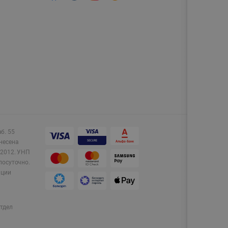
аб. 55
несена
2012.
УНП
лосуточно.
ации
тдел