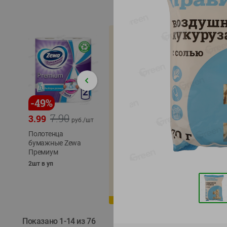
-
49
%
-
22
%
-
17
%
7.90
5.79
3.99
4.49
4.99
руб./
шт
руб./
шт
Полотенца
Икра
бумажные Zewa
трески
сельди
Премиум
тихоокеанской
тихоок
деликатесная
Лунско
2шт в уп
Лунское море 120г
ж/б кл
ж/б ключ
120г
120г
Показано 1-14 из 76