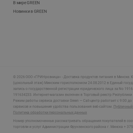
В мире GREEN
Новинки в GREEN
©
2026
ООО «ГРИНрозница» - Доставка продуктов питания в Минске.
Ю
(цокольный этаж) Минским горисполкомом 24.08.2012 в Единый госу
запись о государственной регистрации юридического лица за No 1916
191634233. Интернет-магазин включен в Торговый реестр Республики 
Режим работы сервиса доставки Green —
Call-центр работает с 9:00 д
сервисов и повышения удобства пользования веб-сайтом.
Публичный 
Политика обработки персональных данных
Номер уполномоченных рассматривать обращения покупателей в соот
торговли и услуг Администрации Фрунзенского района г. Минска + 375 