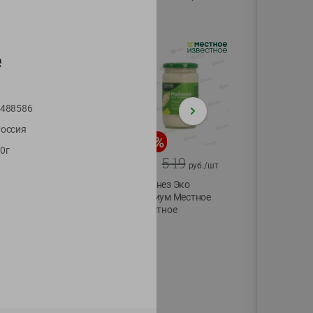
75г
е
488586
оссия
-
20
%
-
12
%
0г
4.99
5.19
3.99
4.59
руб./
шт
руб./
шт
Конфеты фруктово-
Майонез Эко
ягодные Местное
премиум Местное
известное яблоко-
известное
тыква Хоба
300г
60г