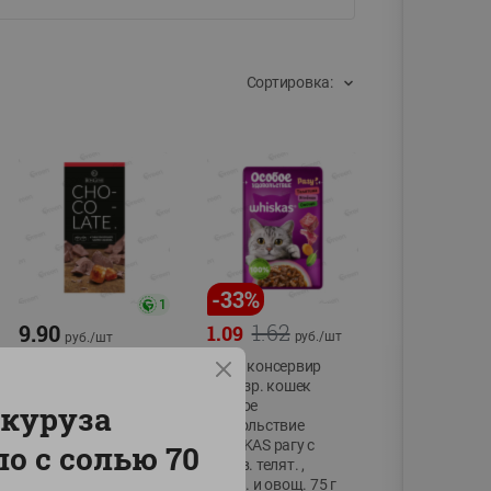
Сортировка:
-
33
%
1
1.62
9.90
1.09
руб./
шт
руб./
шт
Шоколад молочный
Корм консервир
BONGENIE Соленая
для взр. кошек
карамель 85г
Особое
куруза
удовольствие
85г
WHISKAS рагу с
о с солью 70
добав. телят. ,
ягнен. и овощ. 75 г