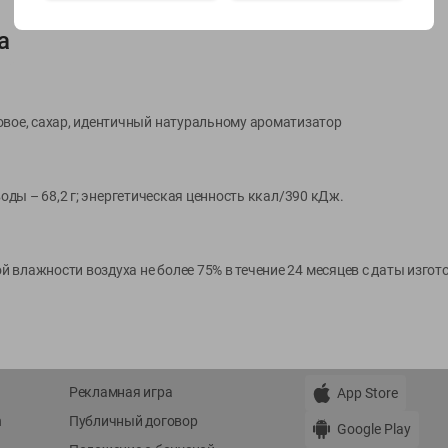
а
Показать 15-28 из 76
овое, сахар, идентичный натуральному ароматизатор
О сервисе
Мой Green
глеводы – 68,2 г; энергетическая ценность ккал/390 кДж.
Оплата
История покупок
Условия доставки
Мои товары
ной влажности воздуха не более 75% в течение 24 месяцев с даты изго
Возврат товара
Обратная связь
Оформление заказа
Приложение Green c
Приемка товара
доставкой и бонусно
Самовывоз
Рекламная игра
App Store
n
Публичный договор
Google Play