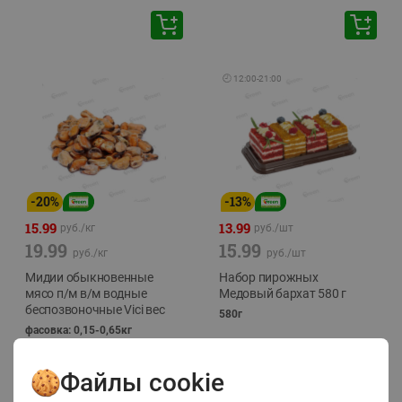
🕘
12:00
-
21:00
-
20
%
-
13
%
15.99
13.99
руб./
кг
руб./
шт
19.99
15.99
руб./
кг
руб./
шт
Мидии обыкновенные
Набор пирожных
мясо п/м в/м водные
Медовый бархат 580 г
беспозвоночные Vici вес
580г
фасовка: 0,15-0,65кг
Файлы cookie