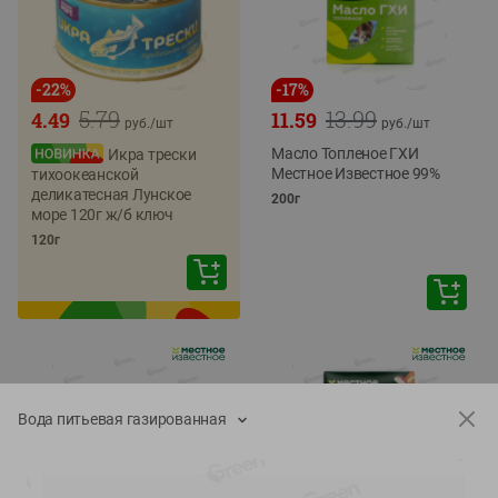
-
22
%
-
17
%
5.79
13.99
4.49
11.59
руб./
шт
руб./
шт
Масло Топленое ГХИ
Икра трески
Местное Известное 99%
тихоокеанской
деликатесная Лунское
200г
море 120г ж/б ключ
120г
Вода питьевая газированная