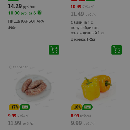
14.29
10.49
руб./
кг
руб./
шт
11.49
10.00
6
руб. за
руб./
кг
Пицца КАРБОНАРА
Свинина 1 с.
полуфабрикат,
490г
охлажденный 1 кг
фасовка: 1-2кг
🕘
12:00
-
20:00
-
17
%
-
10
%
9.99
8.99
руб./
кг
руб./
кг
11.99
9.99
руб./
кг
руб./
кг