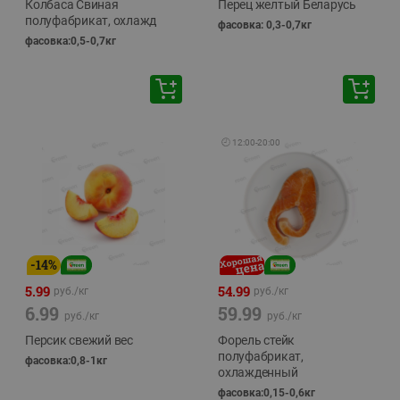
Колбаса Свиная
Перец желтый Беларусь
полуфабрикат, охлажд
фасовка: 0,3-0,7кг
фасовка:0,5-0,7кг
🕘
12:00
-
20:00
-
14
%
5.99
54.99
руб./
кг
руб./
кг
6.99
59.99
руб./
кг
руб./
кг
Персик свежий вес
Форель стейк
полуфабрикат,
фасовка:0,8-1кг
охлажденный
фасовка:0,15-0,6кг