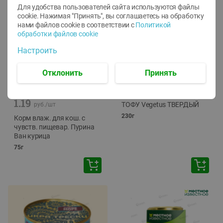
Для удобства пользователей сайта используются файлы
cookie. Нажимая "Принять", вы соглашаетесь
на обработку
нами файлов cookie в соответствии с
Политикой
обработки файлов cookie
Настроить
Отклонить
Принять
-
12
%
-
24
%
6.59
4.99
1.05
руб./
шт
руб./
шт
1.19
ТОФУ Vegetus ТВЕРДЫЙ
руб./
шт
230г
Корм влаж. для кош. с
чувств. пищевар. Пурина
Ван курица
75г