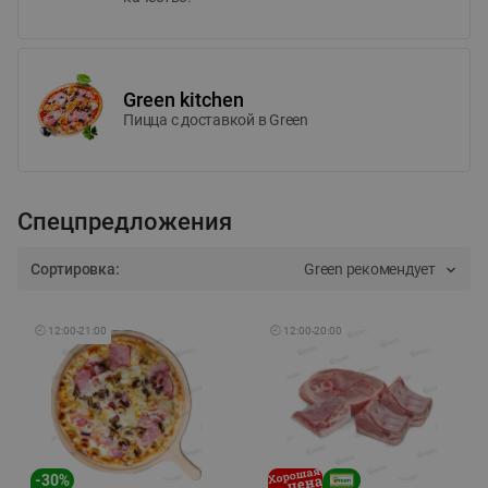
Green kitchen
Пицца c доставкой в Green
Спецпредложения
Сортировка:
Green рекомендует
🕘
12:00
-
21:00
🕘
12:00
-
20:00
-
30
%