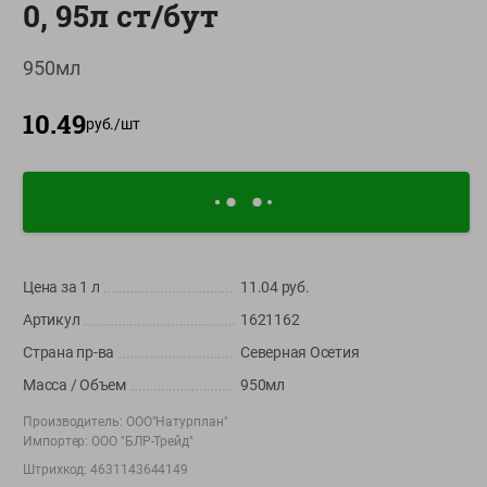
0, 95л ст/бут
О сервисе
950мл
Настройки файлов cookie
Мой Green
10.49
руб./
шт
Приложение Green c
доставкой и бонусной картой
App
Google
AppGallery
Store
Play
Цена за 1
л
11.04
руб.
Артикул
1621162
+375 44 560-60-61
Страна пр-ва
Северная Осетия
Время работы Call-центра: Пн.- Пт. с 09.00 до 17.00, СБ, ВС -
выходной
Масса / Объем
950мл
Производитель:
ООО"Натурплан"
shop@green-market.by
Импортер:
ООО "БЛР-Трейд"
Пишите нам свои вопросы, предложения и комментарии
Штрихкод:
4631143644149