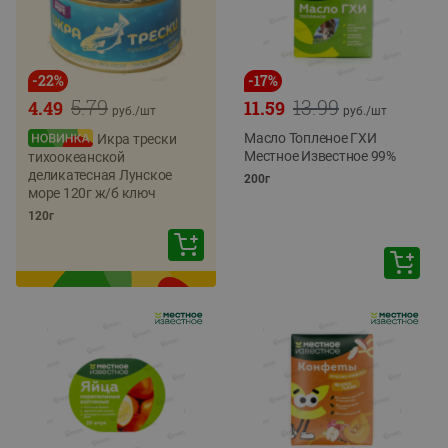
-
22
%
-
17
%
5.79
13.99
4.49
11.59
руб./
шт
руб./
шт
Масло Топленое ГХИ
Икра трески
Местное Известное 99%
тихоокеанской
деликатесная Лунское
200г
море 120г ж/б ключ
120г