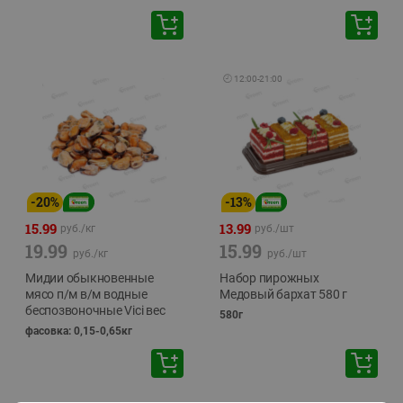
🕘
12:00
-
21:00
-
20
%
-
13
%
15.99
13.99
руб./
кг
руб./
шт
19.99
15.99
руб./
кг
руб./
шт
Мидии обыкновенные
Набор пирожных
мясо п/м в/м водные
Медовый бархат 580 г
беспозвоночные Vici вес
580г
фасовка: 0,15-0,65кг