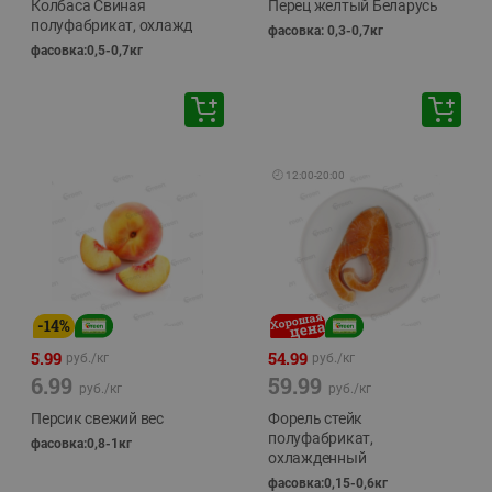
Колбаса Свиная
Перец желтый Беларусь
полуфабрикат, охлажд
фасовка: 0,3-0,7кг
фасовка:0,5-0,7кг
🕘
12:00
-
20:00
-
14
%
5.99
54.99
руб./
кг
руб./
кг
6.99
59.99
руб./
кг
руб./
кг
Персик свежий вес
Форель стейк
полуфабрикат,
фасовка:0,8-1кг
охлажденный
фасовка:0,15-0,6кг