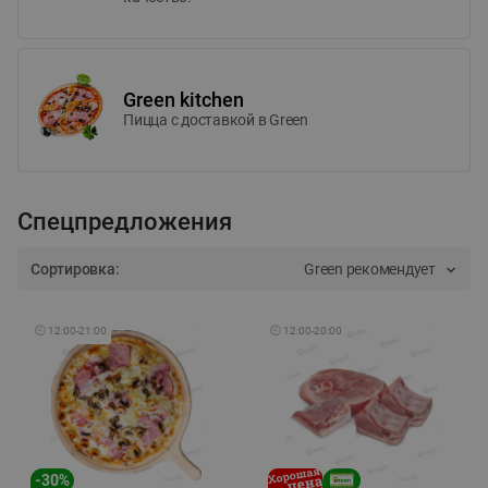
Green kitchen
Пицца c доставкой в Green
Спецпредложения
Сортировка:
Green рекомендует
🕘
12:00
-
21:00
🕘
12:00
-
20:00
-
30
%