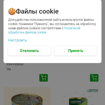
Файлы cookie
Для удобства пользователей сайта используются файлы
cookie. Нажимая "Принять", вы соглашаетесь
на обработку
нами файлов cookie в соответствии с
Политикой
обработки файлов cookie
-
12
%
-
24
%
Настроить
6.59
4.99
1.05
руб./
шт
руб./
шт
1.19
ТОФУ Vegetus ТВЕРДЫЙ
руб./
шт
Отклонить
Принять
230г
Корм влаж. для кош. с
чувств. пищевар. Пурина
Ван курица
75г