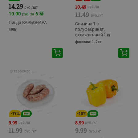
14.29
10.49
руб./
кг
руб./
шт
11.49
10.00
6
руб. за
руб./
кг
Пицца КАРБОНАРА
Свинина 1 с.
полуфабрикат,
490г
охлажденный 1 кг
фасовка: 1-2кг
🕘
12:00
-
20:00
-
17
%
-
10
%
9.99
8.99
руб./
кг
руб./
кг
11.99
9.99
руб./
кг
руб./
кг