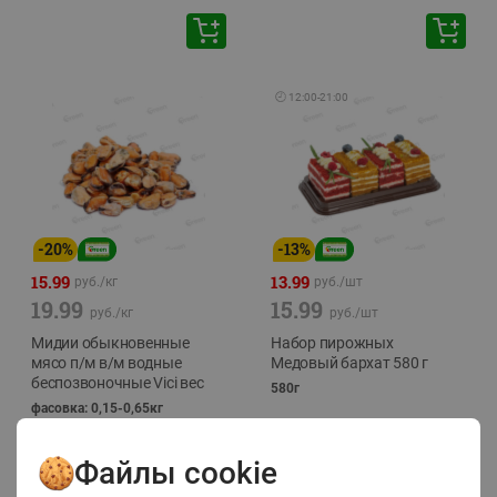
🕘
12:00
-
21:00
-
20
%
-
13
%
15.99
13.99
руб./
кг
руб./
шт
19.99
15.99
руб./
кг
руб./
шт
Мидии обыкновенные
Набор пирожных
мясо п/м в/м водные
Медовый бархат 580 г
беспозвоночные Vici вес
580г
фасовка: 0,15-0,65кг
Файлы cookie