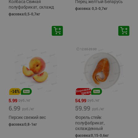
Колбаса Свиная
Перец желтый Беларусь
полуфабрикат, охлажд
фасовка: 0,3-0,7кг
фасовка:0,5-0,7кг
🕘
12:00
-
20:00
-
14
%
5.99
54.99
руб./
кг
руб./
кг
6.99
59.99
руб./
кг
руб./
кг
Персик свежий вес
Форель стейк
полуфабрикат,
фасовка:0,8-1кг
охлажденный
фасовка:0,15-0,6кг