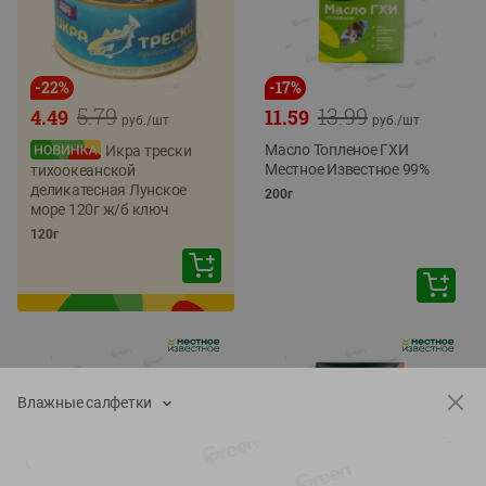
-
22
%
-
17
%
5.79
13.99
4.49
11.59
руб./
шт
руб./
шт
Масло Топленое ГХИ
Икра трески
Местное Известное 99%
тихоокеанской
деликатесная Лунское
200г
море 120г ж/б ключ
120г
Влажные салфетки