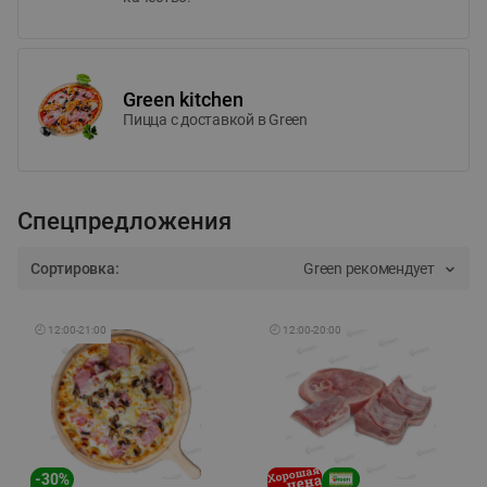
Green kitchen
Пицца c доставкой в Green
Спецпредложения
Сортировка:
Green рекомендует
🕘
12:00
-
21:00
🕘
12:00
-
20:00
-
30
%