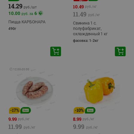
14.29
10.49
руб./
кг
руб./
шт
11.49
10.00
6
руб. за
руб./
кг
Пицца КАРБОНАРА
Свинина 1 с.
полуфабрикат,
490г
охлажденный 1 кг
фасовка: 1-2кг
🕘
12:00
-
20:00
-
17
%
-
10
%
9.99
8.99
руб./
кг
руб./
кг
11.99
9.99
руб./
кг
руб./
кг