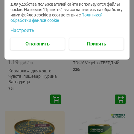
Для удобства пользователей сайта используются файлы
cookie. Нажимая "Принять", вы соглашаетесь
на обработку
нами файлов cookie в соответствии с
Политикой
обработки файлов cookie
Настроить
Отклонить
Принять
-
12
%
-
24
%
6.59
4.99
1.05
руб./
шт
руб./
шт
1.19
ТОФУ Vegetus ТВЕРДЫЙ
руб./
шт
230г
Корм влаж. для кош. с
чувств. пищевар. Пурина
Ван курица
75г