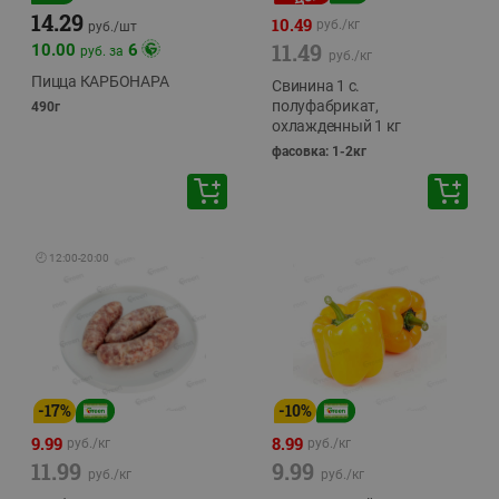
14.29
10.49
руб./
кг
руб./
шт
11.49
10.00
6
руб. за
руб./
кг
Пицца КАРБОНАРА
Свинина 1 с.
полуфабрикат,
490г
охлажденный 1 кг
фасовка: 1-2кг
🕘
12:00
-
20:00
-
17
%
-
10
%
9.99
8.99
руб./
кг
руб./
кг
11.99
9.99
руб./
кг
руб./
кг