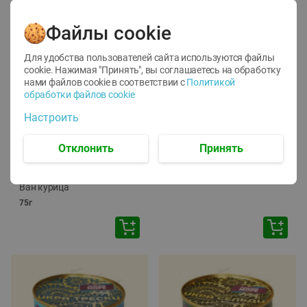
Файлы cookie
Для удобства пользователей сайта используются файлы
cookie. Нажимая "Принять", вы соглашаетесь
на обработку
нами файлов cookie в соответствии с
Политикой
обработки файлов cookie
-
12
%
-
24
%
Настроить
6.59
4.99
1.05
руб./
шт
руб./
шт
1.19
ТОФУ Vegetus ТВЕРДЫЙ
руб./
шт
Отклонить
Принять
230г
Корм влаж. для кош. с
чувств. пищевар. Пурина
Ван курица
75г