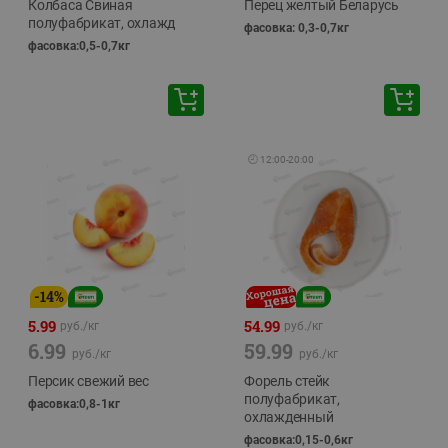
Колбаса Свиная
Перец желтый Беларусь
полуфабрикат, охлажд
фасовка: 0,3-0,7кг
фасовка:0,5-0,7кг
🕘
12:00
-
20:00
-
14
%
5.99
54.99
руб./
кг
руб./
кг
6.99
59.99
руб./
кг
руб./
кг
Персик свежий вес
Форель стейк
полуфабрикат,
фасовка:0,8-1кг
охлажденный
фасовка:0,15-0,6кг