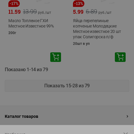
-
17
%
-
13
%
13.99
6.89
11.59
5.99
руб./
шт
руб./
шт
Масло Топленое ГХИ
Яйца перепелиные
Местное Известное 99%
копченые Молодецкие
Местное известное 20 шт
200г
упак Солигорска п/ф
20шт в уп
Показано 1-14 из 79
Показать 15-28 из 79
Каталог товаров
Специально для вас