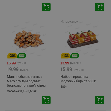
🕘
12:00
-
21:00
-
20
%
-
13
%
15.99
13.99
руб./
кг
руб./
шт
19.99
15.99
руб./
кг
руб./
шт
Мидии обыкновенные
Набор пирожных
мясо п/м в/м водные
Медовый бархат 580 г
беспозвоночные Vici вес
580г
фасовка: 0,15-0,65кг