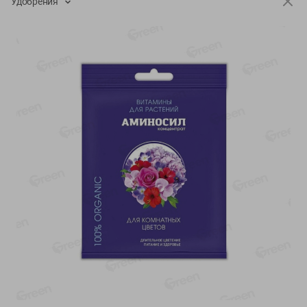
Удобрения
О сервисе
Настройки файлов cookie
Мой Green
Приложение Green c
доставкой и бонусной картой
App
Google
AppGallery
Store
Play
+375 44 560-60-61
Время работы Call-центра: Пн.- Пт. с 09.00 до 17.00, СБ, ВС -
выходной
shop@green-market.by
Пишите нам свои вопросы, предложения и комментарии