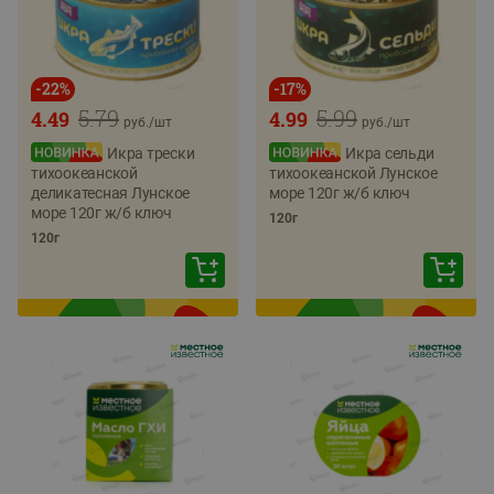
-
22
%
-
17
%
5.79
5.99
4.49
4.99
руб./
шт
руб./
шт
Икра трески
Икра сельди
тихоокеанской
тихоокеанской Лунское
деликатесная Лунское
море 120г ж/б ключ
море 120г ж/б ключ
120г
120г