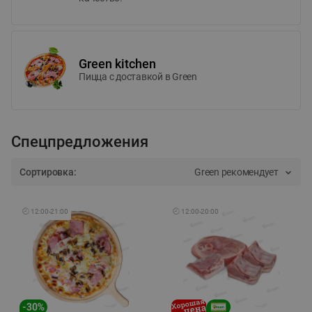
Green kitchen
Пицца c доставкой в Green
Спецпредложения
Сортировка:
Green рекомендует
🕘
12:00
-
21:00
🕘
12:00
-
20:00
-
30
%