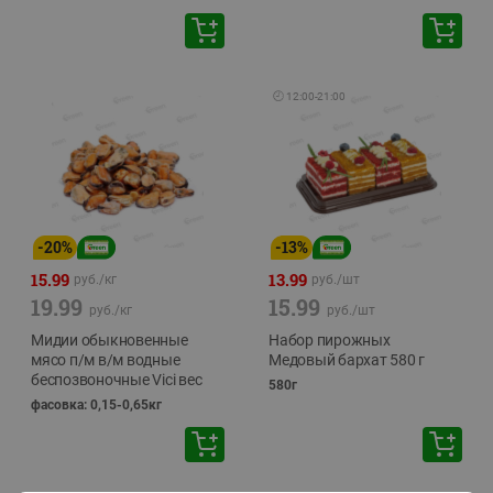
🕘
12:00
-
21:00
-
20
%
-
13
%
15.99
13.99
руб./
кг
руб./
шт
19.99
15.99
руб./
кг
руб./
шт
Мидии обыкновенные
Набор пирожных
мясо п/м в/м водные
Медовый бархат 580 г
беспозвоночные Vici вес
580г
фасовка: 0,15-0,65кг