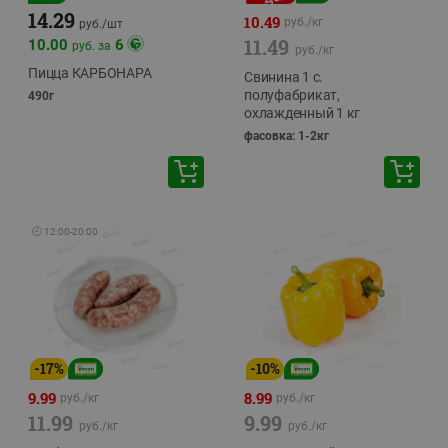
14.29
10.49
руб./
кг
руб./
шт
11.49
10.00
6
руб. за
руб./
кг
Пицца КАРБОНАРА
Свинина 1 с.
полуфабрикат,
490г
охлажденный 1 кг
фасовка: 1-2кг
🕘
12:00
-
20:00
-
17
%
-
10
%
9.99
8.99
руб./
кг
руб./
кг
11.99
9.99
руб./
кг
руб./
кг