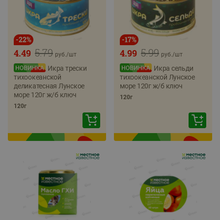
-
22
%
-
17
%
5.79
5.99
4.49
4.99
руб./
шт
руб./
шт
Икра трески
Икра сельди
тихоокеанской
тихоокеанской Лунское
деликатесная Лунское
море 120г ж/б ключ
море 120г ж/б ключ
120г
120г