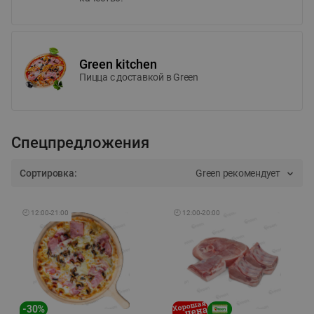
Green kitchen
Пицца c доставкой в Green
Спецпредложения
Сортировка:
Green рекомендует
🕘
12:00
-
21:00
🕘
12:00
-
20:00
-
30
%