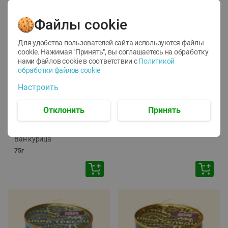
Файлы cookie
Для удобства пользователей сайта используются файлы
cookie. Нажимая "Принять", вы соглашаетесь
на обработку
нами файлов cookie в соответствии с
Политикой
обработки файлов cookie
-
12
%
-
24
%
Настроить
6.59
4.99
1.05
руб./
шт
руб./
шт
1.19
ТОФУ Vegetus ТВЕРДЫЙ
руб./
шт
Отклонить
Принять
230г
Корм влаж. для кош. с
чувств. пищевар. Пурина
Ван курица
75г