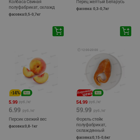
Колбаса Свиная
Перец желтый Беларусь
полуфабрикат, охлажд
фасовка: 0,3-0,7кг
фасовка:0,5-0,7кг
🕘
12:00
-
20:00
-
14
%
5.99
54.99
руб./
кг
руб./
кг
6.99
59.99
руб./
кг
руб./
кг
Персик свежий вес
Форель стейк
полуфабрикат,
фасовка:0,8-1кг
охлажденный
фасовка:0,15-0,6кг