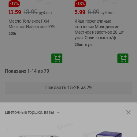
-
17
%
-
13
%
13.99
6.89
11.59
5.99
руб./
шт
руб./
шт
Масло Топленое ГХИ
Яйца перепелиные
Местное Известное 99%
копченые Молодецкие
Местное известное 20 шт
200г
упак Солигорска п/ф
20шт в уп
Показано 1-14 из 79
Показать 15-28 из 79
Цветочные горшки, вазы
Каталог товаров
Специально для вас