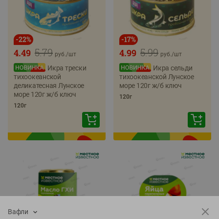
-
22
%
-
17
%
5.79
5.99
4.49
4.99
руб./
шт
руб./
шт
Икра трески
Икра сельди
тихоокеанской
тихоокеанской Лунское
деликатесная Лунское
море 120г ж/б ключ
море 120г ж/б ключ
120г
120г
Вафли