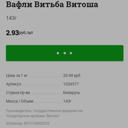
Вафли Витьба Витоша
О сервисе
143г
Настройки файлов cookie
Мой Green
2.93
руб./
шт
Приложение Green c
доставкой и бонусной картой
App
Google
AppGallery
Store
Play
Цена за 1
кг
20.49
руб.
Артикул
1024577
+375 44 560-60-61
Страна пр-ва
Беларусь
Время работы Call-центра: Пн.- Пт. с 09.00 до 17.00, СБ, ВС -
выходной
Масса / Объем
143г
Производитель:
Государственное предприятие
shop@green-market.by
"Кондитерская фабрика "Витьба"
Пишите нам свои вопросы, предложения и комментарии
Штрихкод:
4810128003533