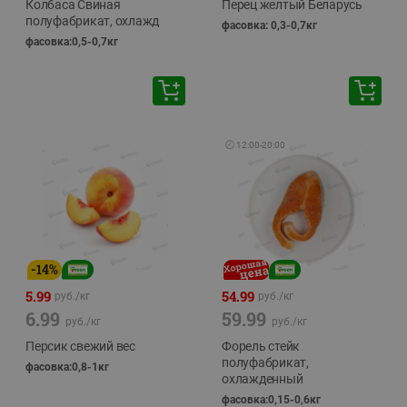
Колбаса Свиная
Перец желтый Беларусь
полуфабрикат, охлажд
фасовка: 0,3-0,7кг
фасовка:0,5-0,7кг
🕘
12:00
-
20:00
-
14
%
5.99
54.99
руб./
кг
руб./
кг
6.99
59.99
руб./
кг
руб./
кг
Персик свежий вес
Форель стейк
полуфабрикат,
фасовка:0,8-1кг
охлажденный
фасовка:0,15-0,6кг