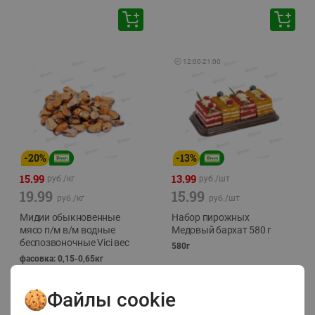
🕘
12:00
-
21:00
-
20
%
-
13
%
15.99
13.99
руб./
кг
руб./
шт
19.99
15.99
руб./
кг
руб./
шт
Мидии обыкновенные
Набор пирожных
мясо п/м в/м водные
Медовый бархат 580 г
беспозвоночные Vici вес
580г
фасовка: 0,15-0,65кг
Файлы cookie