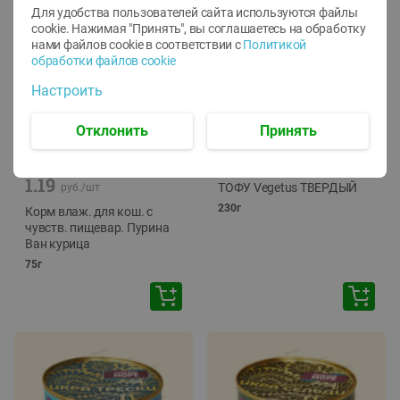
Для удобства пользователей сайта используются файлы
cookie. Нажимая "Принять", вы соглашаетесь
на обработку
нами файлов cookie в соответствии с
Политикой
обработки файлов cookie
Настроить
Отклонить
Принять
-
12
%
-
24
%
6.59
4.99
1.05
руб./
шт
руб./
шт
1.19
ТОФУ Vegetus ТВЕРДЫЙ
руб./
шт
230г
Корм влаж. для кош. с
чувств. пищевар. Пурина
Ван курица
75г