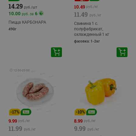
14.29
10.49
руб./
кг
руб./
шт
11.49
10.00
6
руб. за
руб./
кг
Пицца КАРБОНАРА
Свинина 1 с.
полуфабрикат,
490г
охлажденный 1 кг
фасовка: 1-2кг
🕘
12:00
-
20:00
-
17
%
-
10
%
9.99
8.99
руб./
кг
руб./
кг
11.99
9.99
руб./
кг
руб./
кг