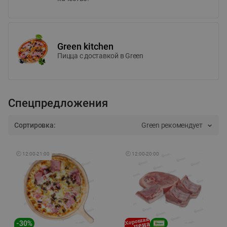
Green kitchen
Пицца c доставкой в Green
Спецпредложения
Сортировка:
Green рекомендует
🕘
12:00
-
21:00
🕘
12:00
-
20:00
-
30
%