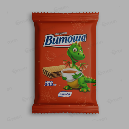
-
17
%
-
13
%
13.99
6.89
11.59
5.99
руб./
шт
руб./
шт
Масло Топленое ГХИ
Яйца перепелиные
Местное Известное 99%
копченые Молодецкие
Местное известное 20 шт
200г
упак Солигорска п/ф
20шт в уп
Показано 1-14 из 79
Показать 15-28 из 79
Каталог товаров
Специально для вас