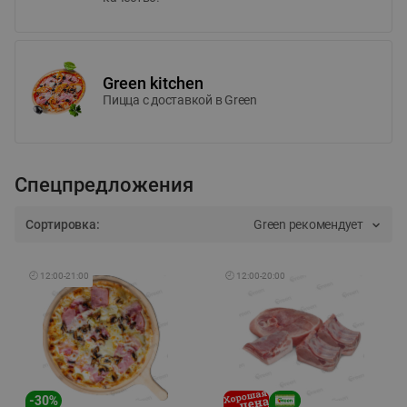
Green kitchen
Пицца c доставкой в Green
Спецпредложения
Сортировка:
Green рекомендует
🕘
12:00
-
21:00
🕘
12:00
-
20:00
-
30
%