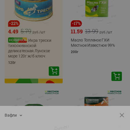
-
22
%
-
17
%
5.79
13.99
4.49
11.59
руб./
шт
руб./
шт
Масло Топленое ГХИ
Икра трески
Местное Известное 99%
тихоокеанской
деликатесная Лунское
200г
море 120г ж/б ключ
120г
Вафли