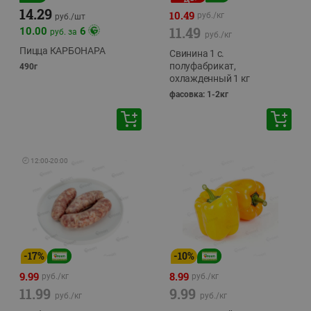
14.29
10.49
руб./
кг
руб./
шт
11.49
10.00
6
руб. за
руб./
кг
Пицца КАРБОНАРА
Свинина 1 с.
полуфабрикат,
490г
охлажденный 1 кг
фасовка: 1-2кг
🕘
12:00
-
20:00
-
17
%
-
10
%
9.99
8.99
руб./
кг
руб./
кг
11.99
9.99
руб./
кг
руб./
кг