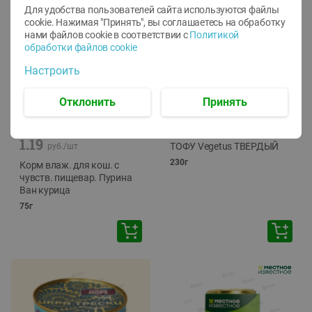
Для удобства пользователей сайта используются файлы
cookie. Нажимая "Принять", вы соглашаетесь
на обработку
нами файлов cookie в соответствии с
Политикой
обработки файлов cookie
Настроить
Отклонить
Принять
-
12
%
-
24
%
6.59
4.99
1.05
руб./
шт
руб./
шт
1.19
ТОФУ Vegetus ТВЕРДЫЙ
руб./
шт
230г
Корм влаж. для кош. с
чувств. пищевар. Пурина
Ван курица
75г