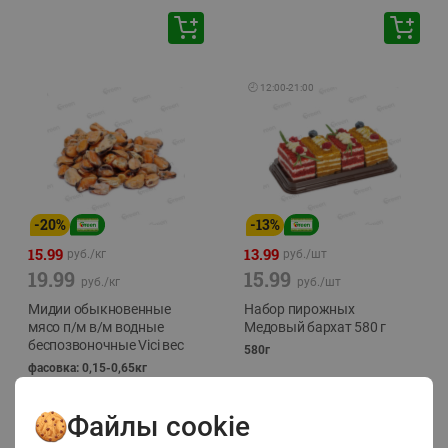
🕘
12:00
-
21:00
-
20
%
-
13
%
15.99
13.99
руб./
кг
руб./
шт
19.99
15.99
руб./
кг
руб./
шт
Мидии обыкновенные
Набор пирожных
мясо п/м в/м водные
Медовый бархат 580 г
беспозвоночные Vici вес
580г
фасовка: 0,15-0,65кг
Файлы cookie