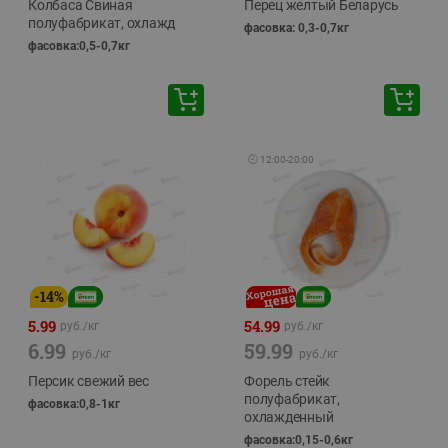
Колбаса Свиная
Перец желтый Беларусь
полуфабрикат, охлажд
фасовка: 0,3-0,7кг
фасовка:0,5-0,7кг
🕘
12:00
-
20:00
-
14
%
5.99
54.99
руб./
кг
руб./
кг
6.99
59.99
руб./
кг
руб./
кг
Персик свежий вес
Форель стейк
полуфабрикат,
фасовка:0,8-1кг
охлажденный
фасовка:0,15-0,6кг