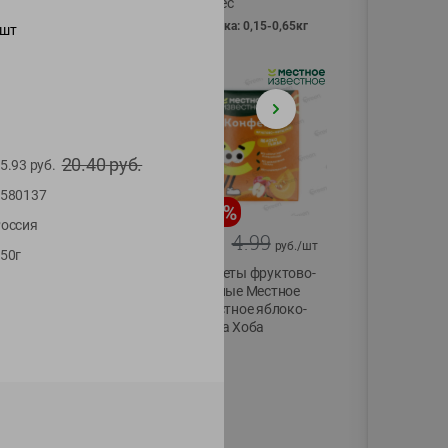
Vici вес
фасовка: 0,15-0,65кг
шт
20.40
руб.
5.93
руб.
580137
-
13
%
-
20
%
оссия
6.89
4.99
5.99
3.99
руб./
шт
руб./
шт
50г
Яйца перепелиные
Конфеты фруктово-
копченые
ягодные Местное
Молодецкие
известное яблоко-
Местное известное
тыква Хоба
20 шт упак
60г
Солигорска п/ф
20шт в уп