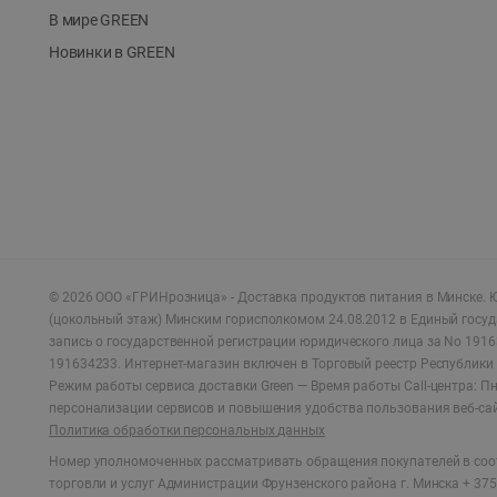
В мире GREEN
Новинки в GREEN
©
2026
ООО «ГРИНрозница» - Доставка продуктов питания в Минске.
Ю
(цокольный этаж) Минским горисполкомом 24.08.2012 в Единый госу
запись о государственной регистрации юридического лица за No 1916
191634233. Интернет-магазин включен в Торговый реестр Республики 
Режим работы сервиса доставки Green —
Время работы Call-центра: Пн.
персонализации сервисов и повышения удобства пользования веб-са
Политика обработки персональных данных
Номер уполномоченных рассматривать обращения покупателей в соот
торговли и услуг Администрации Фрунзенского района г. Минска + 375 