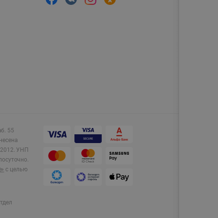
аб. 55
несена
2012.
УНП
лосуточно.
e»
с целью
тдел