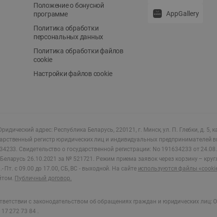
Положение о бонусной
AppGallery
программе
Политика обработки
персональных данных
Политика обработки файлов
cookie
Настройки файлов cookie
ридический адрес: Республика Беларусь, 220121, г. Минск, ул. П. Глебки, д. 5, к
дарственный регистр юридических лиц и индивидуальных предпринимателей в
34233.
Свидетельство о государственной регистрации: No 191634233 от 24.08.
Беларусь 26.10.2021 за № 521721. Режим приема заявок через корзину – круг
- Пт. с 09.00 до 17.00, СБ, ВС - выходной
.
На сайте
используются файлы «cooki
йтом.
Публичный договор.
ветствии с законодательством об обращениях граждан и юридических лиц: О
17 272 73 84 .