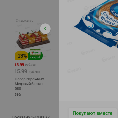
🕘
12:00
-
21:00
-
13
%
-
12
%
-
24
%
4.99
13.99
1.05
руб./
шт
руб./
шт
15.99
1.19
ТОФУ V
руб./
шт
руб./
шт
ТВЕРД
Набор пирожных
Корм влаж. для
230г
Медовый бархат
кош. с чувств.
580 г
пищевар. Пурина
Ван курица
580г
75г
Покупают вместе
Показано 1-14 из 77