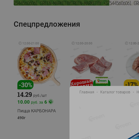
Спецпредложения
🕘
12:00
-
21:00
🕘
12:00
-
20:00
🕘
12:00
-
-
17
%
-
30
%
Главная
Каталог товаров
Н
14.29
10.49
9.99
руб./
кг
руб
руб./
шт
11.49
11.99
10.00
6
руб. за
руб./
кг
Пицца КАРБОНАРА
Свинина 1 с.
Колбас
полуфабрикат,
полуфа
490г
охлажденный 1 кг
охлажд
фасовка: 1-2кг
фасовка: