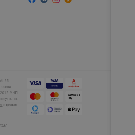
аб. 55
несена
2012.
УНП
лосуточно.
e»
с целью
тдел