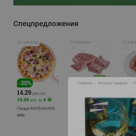
Спецпредложения
🕘
12:00
-
21:00
🕘
12:00
-
20:00
🕘
12:00
-
-
17
%
-
30
%
Главная
Каталог товаров
Р
14.29
10.49
9.99
руб./
кг
руб
руб./
шт
11.49
11.99
10.00
6
руб. за
руб./
кг
Пицца КАРБОНАРА
Свинина 1 с.
Колбас
полуфабрикат,
полуфа
490г
охлажденный 1 кг
охлажд
фасовка: 1-2кг
фасовка: