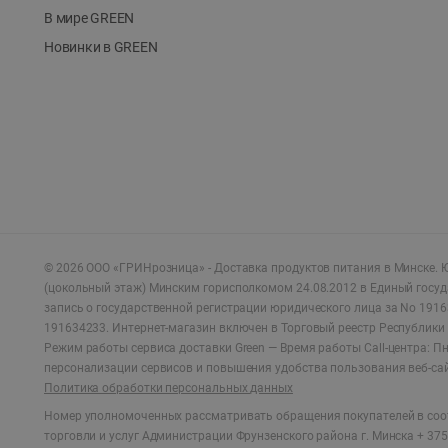
В мире GREEN
Новинки в GREEN
©
2026
ООО «ГРИНрозница» - Доставка продуктов питания в Минске.
Ю
(цокольный этаж) Минским горисполкомом 24.08.2012 в Единый госу
запись о государственной регистрации юридического лица за No 1916
191634233. Интернет-магазин включен в Торговый реестр Республики 
Режим работы сервиса доставки Green —
Время работы Call-центра: Пн.
персонализации сервисов и повышения удобства пользования веб-са
Политика обработки персональных данных
Номер уполномоченных рассматривать обращения покупателей в соот
торговли и услуг Администрации Фрунзенского района г. Минска + 375 