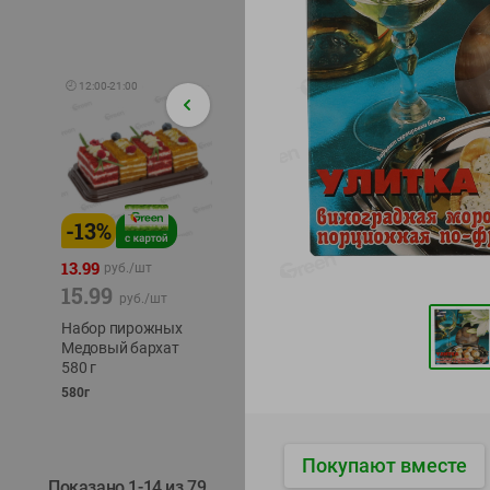
🕘
12:00
-
21:00
-
13
%
-
12
%
-
24
%
4.99
13.99
1.05
руб./
шт
руб./
шт
15.99
1.19
ТОФУ V
руб./
шт
руб./
шт
ТВЕРД
Набор пирожных
Корм влаж. для
230г
Медовый бархат
кош. с чувств.
580 г
пищевар. Пурина
Ван курица
580г
75г
Покупают вместе
Показано 1-14 из 79