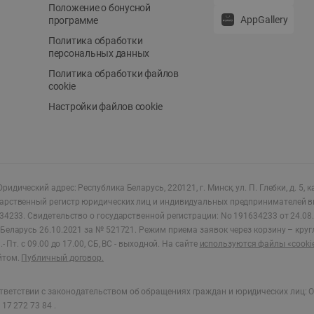
Положение о бонусной
AppGallery
программе
Политика обработки
персональных данных
Политика обработки файлов
cookie
Настройки файлов cookie
ридический адрес: Республика Беларусь, 220121, г. Минск, ул. П. Глебки, д. 5, к
дарственный регистр юридических лиц и индивидуальных предпринимателей в
34233.
Свидетельство о государственной регистрации: No 191634233 от 24.08.
Беларусь 26.10.2021 за № 521721. Режим приема заявок через корзину – круг
- Пт. с 09.00 до 17.00, СБ, ВС - выходной
.
На сайте
используются файлы «cooki
йтом.
Публичный договор.
ветствии с законодательством об обращениях граждан и юридических лиц: О
17 272 73 84 .