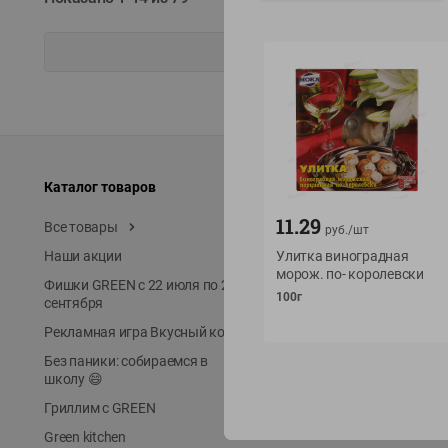
Каталог товаров
Специально для вас
11.29
Все товары
Акции
руб./
шт
Наши акции
Улитка виноградная
Местное известное
морож. по- королевски
Фишки GREEN с 22 июля по 22
ЭКОлиния
100г
сентября
Prime Steak
Рекламная игра Вкусный код
Собственное пр-во
Без паники: собираемся в
Первое правило
школу 😄
Новинки
Гриллим с GREEN
Выгодная покупка в Gree
Green kitchen