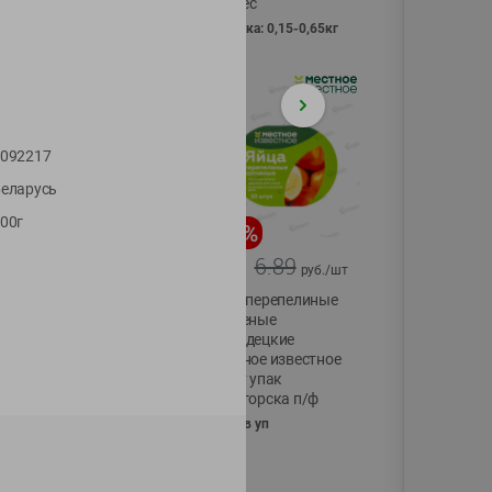
Vici вес
фасовка: 0,15-0,65кг
092217
еларусь
00г
-
17
%
-
13
%
13.99
6.89
11.59
5.99
руб./
шт
руб./
шт
Масло Топленое
Яйца перепелиные
ГХИ Местное
копченые
Известное 99%
Молодецкие
Местное известное
200г
20 шт упак
Солигорска п/ф
20шт в уп