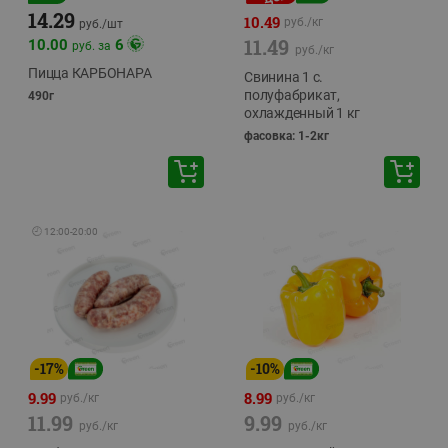
14.29
10.49
руб./
кг
руб./
шт
11.49
10.00
6
руб. за
руб./
кг
Пицца КАРБОНАРА
Свинина 1 с.
полуфабрикат,
490г
охлажденный 1 кг
фасовка: 1-2кг
🕘
12:00
-
20:00
-
17
%
-
10
%
9.99
8.99
руб./
кг
руб./
кг
11.99
9.99
руб./
кг
руб./
кг