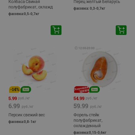
Колбаса Свиная
Перец желтый Беларусь
полуфабрикат, охлажд
фасовка: 0,3-0,7кг
фасовка:0,5-0,7кг
🕘
12:00
-
20:00
-
14
%
5.99
54.99
руб./
кг
руб./
кг
6.99
59.99
руб./
кг
руб./
кг
Персик свежий вес
Форель стейк
полуфабрикат,
фасовка:0,8-1кг
охлажденный
фасовка:0,15-0,6кг