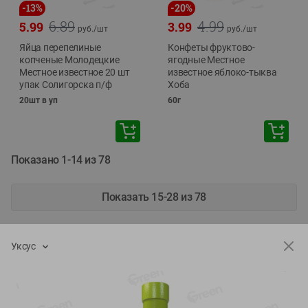
-
13
%
-
20
%
6.89
4.99
5.99
3.99
руб./
шт
руб./
шт
Яйца перепелиные
Конфеты фруктово-
копченые Молодецкие
ягодные Местное
Местное известное 20 шт
известное яблоко-тыква
упак Солигорска п/ф
Хоба
20шт в уп
60г
Показано 1-14 из 78
Показать 15-28 из 78
Уксус
Каталог товаров
Специально для вас