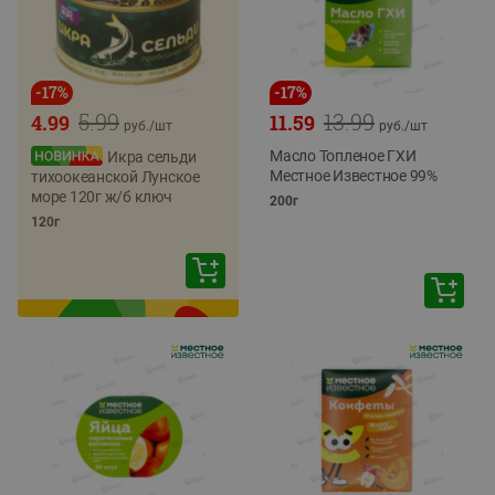
-
17
%
-
17
%
5.99
13.99
4.99
11.59
руб./
шт
руб./
шт
Масло Топленое ГХИ
Икра сельди
Местное Известное 99%
тихоокеанской Лунское
море 120г ж/б ключ
200г
120г