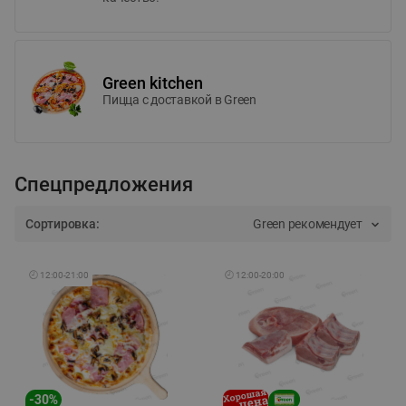
Green kitchen
Пицца c доставкой в Green
Спецпредложения
Сортировка:
Green рекомендует
🕘
12:00
-
21:00
🕘
12:00
-
20:00
-
30
%