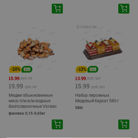
🕘
12:00
-
21:00
-
20
%
-
13
%
15.99
13.99
руб./
кг
руб./
шт
19.99
15.99
руб./
кг
руб./
шт
Мидии обыкновенные
Набор пирожных
мясо п/м в/м водные
Медовый бархат 580 г
беспозвоночные Vici вес
580г
фасовка: 0,15-0,65кг