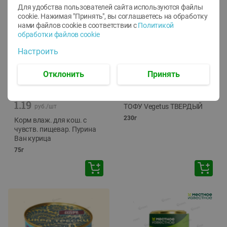
Для удобства пользователей сайта используются файлы
cookie. Нажимая "Принять", вы соглашаетесь
на обработку
нами файлов cookie в соответствии с
Политикой
обработки файлов cookie
Настроить
Отклонить
Принять
-
12
%
-
24
%
6.59
4.99
1.05
руб./
шт
руб./
шт
1.19
ТОФУ Vegetus ТВЕРДЫЙ
руб./
шт
230г
Корм влаж. для кош. с
чувств. пищевар. Пурина
Ван курица
75г