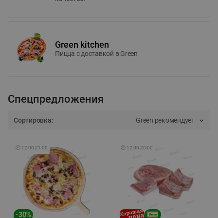
Green kitchen
Пицца c доставкой в Green
Спецпредложения
Сортировка:
Green рекомендует
🕘
12:00
-
21:00
🕘
12:00
-
20:00
-
30
%