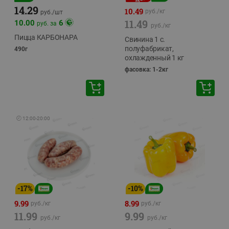
14.29
10.49
руб./
кг
руб./
шт
11.49
10.00
6
руб. за
руб./
кг
Пицца КАРБОНАРА
Свинина 1 с.
полуфабрикат,
490г
охлажденный 1 кг
фасовка: 1-2кг
🕘
12:00
-
20:00
-
17
%
-
10
%
9.99
8.99
руб./
кг
руб./
кг
11.99
9.99
руб./
кг
руб./
кг