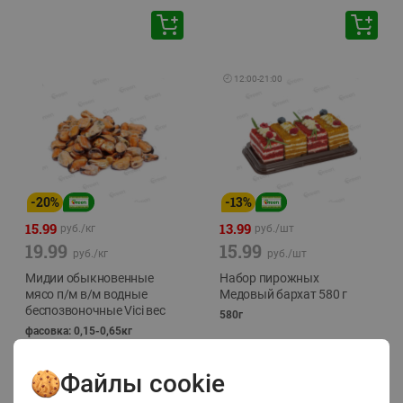
🕘
12:00
-
21:00
-
20
%
-
13
%
15.99
13.99
руб./
кг
руб./
шт
19.99
15.99
руб./
кг
руб./
шт
Мидии обыкновенные
Набор пирожных
мясо п/м в/м водные
Медовый бархат 580 г
беспозвоночные Vici вес
580г
фасовка: 0,15-0,65кг
Файлы cookie