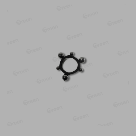
-
13
%
-
20
%
6.89
4.99
5.99
3.99
руб./
шт
руб./
шт
Яйца перепелиные
Конфеты фруктово-
копченые Молодецкие
ягодные Местное
Местное известное 20 шт
известное яблоко-тыква
упак Солигорска п/ф
Хоба
20шт в уп
60г
Показано 1-14 из 78
Показать 15-28 из 78
Каталог товаров
Специально для вас