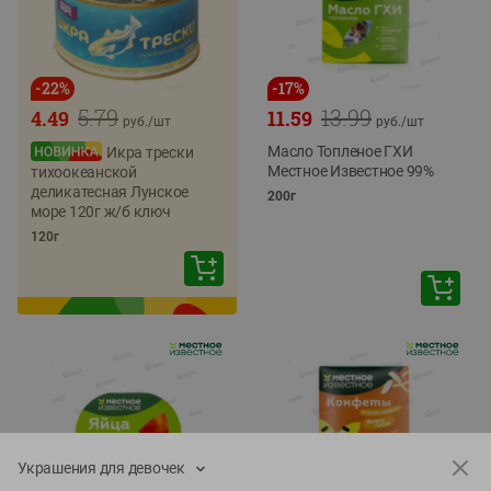
-
22
%
-
17
%
5.79
13.99
4.49
11.59
руб./
шт
руб./
шт
Масло Топленое ГХИ
Икра трески
Местное Известное 99%
тихоокеанской
деликатесная Лунское
200г
море 120г ж/б ключ
120г
Украшения для девочек