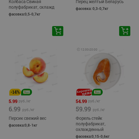
Колбаса Свиная
Перец желтый Беларусь
полуфабрикат, охлажд
фасовка: 0,3-0,7кг
фасовка:0,5-0,7кг
🕘
12:00
-
20:00
-
14
%
5.99
54.99
руб./
кг
руб./
кг
6.99
59.99
руб./
кг
руб./
кг
Персик свежий вес
Форель стейк
полуфабрикат,
фасовка:0,8-1кг
охлажденный
фасовка:0,15-0,6кг