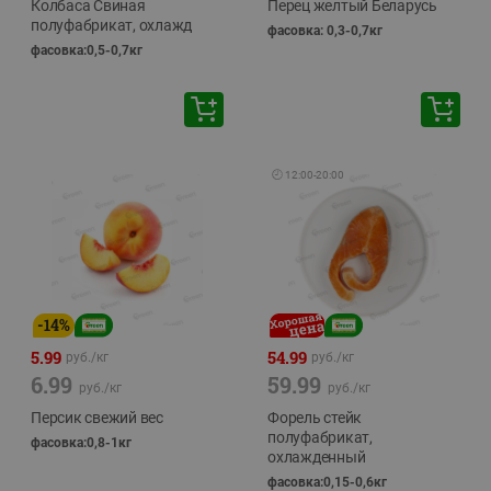
Колбаса Свиная
Перец желтый Беларусь
полуфабрикат, охлажд
фасовка: 0,3-0,7кг
фасовка:0,5-0,7кг
🕘
12:00
-
20:00
-
14
%
5.99
54.99
руб./
кг
руб./
кг
6.99
59.99
руб./
кг
руб./
кг
Персик свежий вес
Форель стейк
полуфабрикат,
фасовка:0,8-1кг
охлажденный
фасовка:0,15-0,6кг