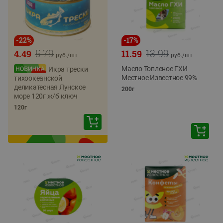
-
22
%
-
17
%
5.79
13.99
4.49
11.59
руб./
шт
руб./
шт
Масло Топленое ГХИ
Икра трески
Местное Известное 99%
тихоокеанской
деликатесная Лунское
200г
море 120г ж/б ключ
120г