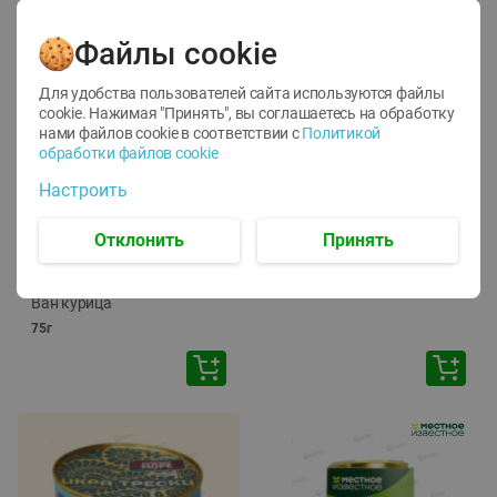
Файлы cookie
Для удобства пользователей сайта используются файлы
cookie. Нажимая "Принять", вы соглашаетесь
на обработку
нами файлов cookie в соответствии с
Политикой
обработки файлов cookie
-
12
%
-
24
%
Настроить
6.59
4.99
1.05
руб./
шт
руб./
шт
1.19
ТОФУ Vegetus ТВЕРДЫЙ
руб./
шт
Отклонить
Принять
230г
Корм влаж. для кош. с
чувств. пищевар. Пурина
Ван курица
75г