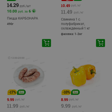
14.29
10.49
руб./
кг
руб./
шт
11.49
10.00
6
руб. за
руб./
кг
Пицца КАРБОНАРА
Свинина 1 с.
полуфабрикат,
490г
охлажденный 1 кг
фасовка: 1-2кг
🕘
12:00
-
20:00
-
17
%
-
10
%
9.99
8.99
руб./
кг
руб./
кг
11.99
9.99
руб./
кг
руб./
кг