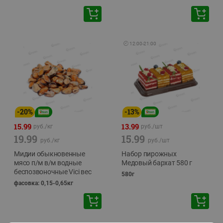
🕘
12:00
-
21:00
-
20
%
-
13
%
15.99
13.99
руб./
кг
руб./
шт
19.99
15.99
руб./
кг
руб./
шт
Мидии обыкновенные
Набор пирожных
мясо п/м в/м водные
Медовый бархат 580 г
беспозвоночные Vici вес
580г
фасовка: 0,15-0,65кг