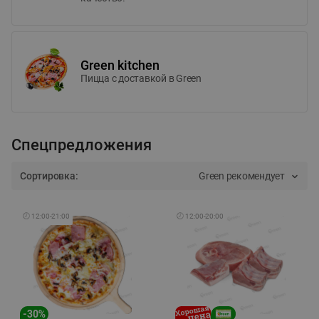
Green kitchen
Пицца c доставкой в Green
Спецпредложения
Сортировка:
Green рекомендует
🕘
12:00
-
21:00
🕘
12:00
-
20:00
-
30
%