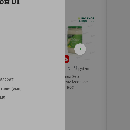
он 01
75г
-
20
%
-
12
%
4.99
5.19
3.99
4.59
руб./
шт
руб./
шт
Конфеты фруктово-
Майонез Эко
582287
ягодные Местное
премиум Местное
известное яблоко-
известное
талия(имп)
тыква Хоба
300г
9мл
60г
L