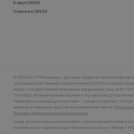
В мире GREEN
Новинки в GREEN
©
2026
ООО «ГРИНрозница» - Доставка продуктов питания в Минске.
Ю
(цокольный этаж) Минским горисполкомом 24.08.2012 в Единый госу
запись о государственной регистрации юридического лица за No 1916
191634233. Интернет-магазин включен в Торговый реестр Республики 
Режим работы сервиса доставки Green —
Call-центр работает с 9:00 д
сервисов и повышения удобства пользования веб-сайтом.
Публичный 
Политика обработки персональных данных
Номер уполномоченных рассматривать обращения покупателей в соот
торговли и услуг Администрации Фрунзенского района г. Минска + 375 