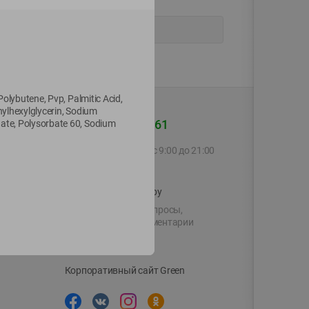
Polybutene, Pvp, Palmitic Acid,
hylhexylglycerin, Sodium
+375 44 560-60-61
hate, Polysorbate 60, Sodium
Call-центр работает с 9:00 до 21:00
ежедневно
shop@green-market.by
Пишите нам свои вопросы,
предложения и комментарии
й картой
Вакансии
👋
Корпоративный сайт Green