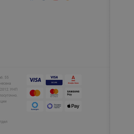
аб. 55
несена
2012.
УНП
лосуточно.
ации
тдел