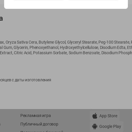
Показать 15-28 из 76
а
x, Oryza Sativa Cera, Butylene Glycol, Glyceryl Stearate, Peg-100 Stearate, 
gal Gum, Glycerin, Phenoxyethanol, Hydroxyethylcellulose, Disodium Edta, Et
О сервисе
Мой Green
Extract, Citric Acid, Potassium Sorbate, Sodium Benzoate, Disodium Phosp
Оплата
История покупок
Условия доставки
Мои товары
месяцев с даты изготовления
Возврат товара
Обратная связь
Оформление заказа
Приложение Green c
Приемка товара
доставкой и бонусно
Самовывоз
Рекламная игра
App Store
n
Публичный договор
Google Play