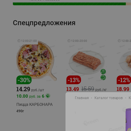
Спецпредложения
🕘
12:00
-
21:00
🕘
12:00
-
20:00
🕘
12:00
-
-
30
%
-
13
%
-
12
%
15.59
14.29
13.49
18.99
руб./
кг
руб./
шт
10.00
6
руб. за
Фарш Купеческий
Шашлы
Главная
Каталог товаров
К
полуфабрикат,
из сви
Пицца КАРБОНАРА
охлажденный
части
490г
полуфаб
фасовка: 0,5-0,7 кг
фасовка: