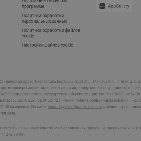
Положение о бонусной
AppGallery
программе
Политика обработки
персональных данных
Политика обработки файлов
cookie
Настройки файлов cookie
ридический адрес: Республика Беларусь, 220121, г. Минск, ул. П. Глебки, д. 5, к
дарственный регистр юридических лиц и индивидуальных предпринимателей в
34233.
Свидетельство о государственной регистрации: No 191634233 от 24.08.
Беларусь 26.10.2021 за № 521721. Режим приема заявок через корзину – круг
о 21:00 ежедневно
.
На сайте
используются файлы «cookie»
с целью персонализ
договор.
ветствии с законодательством об обращениях граждан и юридических лиц: О
17 272 73 84 .