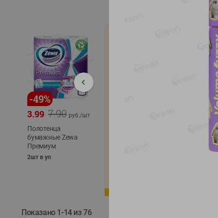
-
49
%
-
22
%
-
17
%
7.90
5.79
3.99
4.49
4.99
руб./
шт
руб./
шт
Полотенца
Икра
бумажные Zewa
трески
сельди
Премиум
тихоокеанской
тихоок
деликатесная
Лунско
2шт в уп
Лунское море 120г
ж/б кл
ж/б ключ
120г
120г
Показано 1-14 из 76