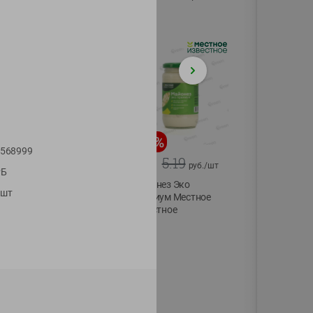
75г
-
20
%
-
12
%
568999
4.99
5.19
3.99
4.59
руб./
шт
руб./
шт
РБ
Конфеты фруктово-
Майонез Эко
1шт
ягодные Местное
премиум Местное
известное яблоко-
известное
тыква Хоба
300г
60г