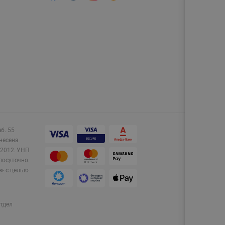
аб. 55
несена
2012.
УНП
лосуточно.
e»
с целью
тдел