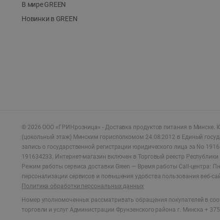
В мире GREEN
Новинки в GREEN
©
2026
ООО «ГРИНрозница» - Доставка продуктов питания в Минске.
Ю
(цокольный этаж) Минским горисполкомом 24.08.2012 в Единый госу
запись о государственной регистрации юридического лица за No 1916
191634233. Интернет-магазин включен в Торговый реестр Республики 
Режим работы сервиса доставки Green —
Время работы Call-центра: Пн.
персонализации сервисов и повышения удобства пользования веб-са
Политика обработки персональных данных
Номер уполномоченных рассматривать обращения покупателей в соот
торговли и услуг Администрации Фрунзенского района г. Минска + 375 