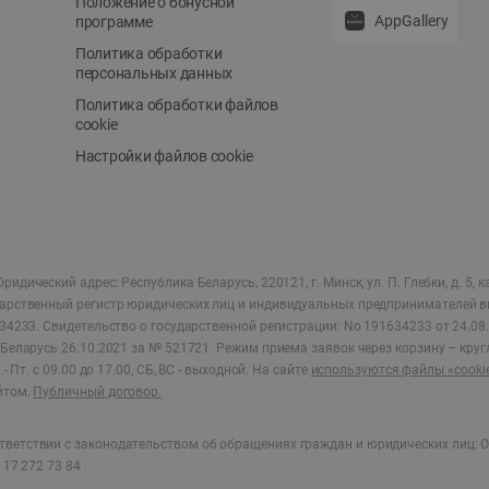
Положение о бонусной
AppGallery
программе
Политика обработки
персональных данных
Политика обработки файлов
cookie
Настройки файлов cookie
ридический адрес: Республика Беларусь, 220121, г. Минск, ул. П. Глебки, д. 5, к
дарственный регистр юридических лиц и индивидуальных предпринимателей в
34233.
Свидетельство о государственной регистрации: No 191634233 от 24.08.
Беларусь 26.10.2021 за № 521721. Режим приема заявок через корзину – круг
- Пт. с 09.00 до 17.00, СБ, ВС - выходной
.
На сайте
используются файлы «cooki
йтом.
Публичный договор.
ветствии с законодательством об обращениях граждан и юридических лиц: О
17 272 73 84 .