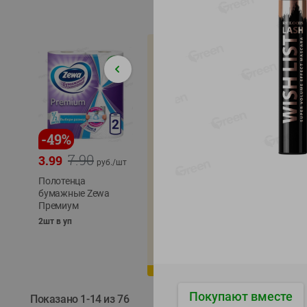
-
49
%
-
22
%
-
17
%
7.90
5.79
3.99
4.49
4.99
руб./
шт
руб./
шт
Полотенца
Икра
бумажные Zewa
трески
сельди
Премиум
тихоокеанской
тихоок
деликатесная
Лунско
2шт в уп
Лунское море 120г
ж/б кл
ж/б ключ
120г
120г
Покупают вместе
Показано 1-14 из 76