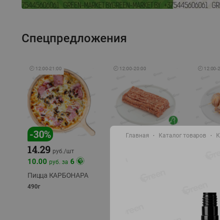
Спецпредложения
🕘
12:00
-
21:00
🕘
12:00
-
20:00
🕘
12:00
-
-
30
%
-
13
%
-
12
%
Главная
Каталог товаров
К
15.59
14.29
13.49
18.99
руб./
кг
руб./
шт
10.00
6
руб. за
Фарш Купеческий
Шашлы
полуфабрикат,
из сви
Пицца КАРБОНАРА
охлажденный
части
490г
полуфаб
фасовка: 0,5-0,7 кг
фасовка: