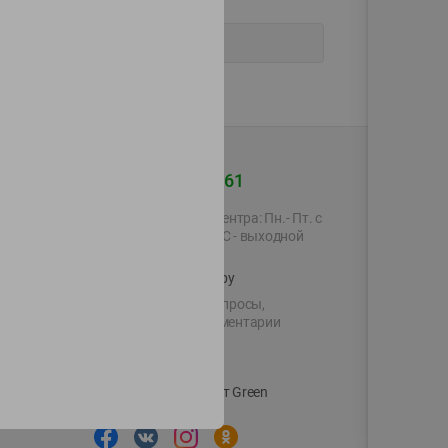
+375 44 560-60-61
Время работы Call-центра: Пн.- Пт. с
09.00 до 17.00, СБ, ВС - выходной
shop@green-market.by
Пишите нам свои вопросы,
предложения и комментарии
й картой
Вакансии
👋
Корпоративный сайт Green