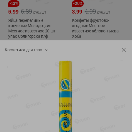
-
13
%
-
20
%
6.89
4.99
5.99
3.99
руб./
шт
руб./
шт
Яйца перепелиные
Конфеты фруктово-
копченые Молодецкие
ягодные Местное
Местное известное 20 шт
известное яблоко-тыква
упак Солигорска п/ф
Хоба
20шт в уп
60г
Косметика для глаз
Показано 1-14 из 78
Показать 15-28 из 78
Каталог товаров
Специально для вас