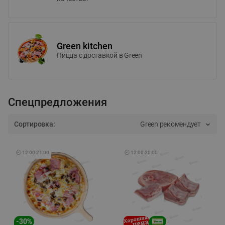
Green kitchen
Пицца c доставкой в Green
Спецпредложения
Сортировка:
Green рекомендует
🕘
12:00
-
21:00
🕘
12:00
-
20:00
-
30
%