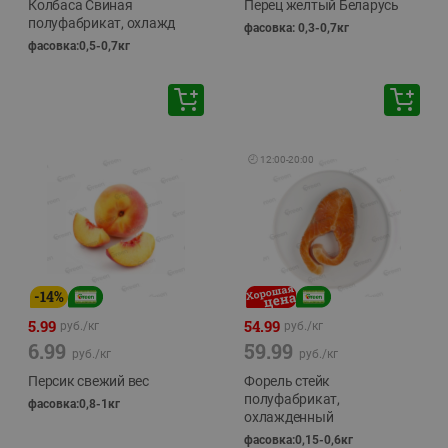
Колбаса Свиная
Перец желтый Беларусь
полуфабрикат, охлажд
фасовка: 0,3-0,7кг
фасовка:0,5-0,7кг
🕘
12:00
-
20:00
-
14
%
5.99
54.99
руб./
кг
руб./
кг
6.99
59.99
руб./
кг
руб./
кг
Персик свежий вес
Форель стейк
полуфабрикат,
фасовка:0,8-1кг
охлажденный
фасовка:0,15-0,6кг