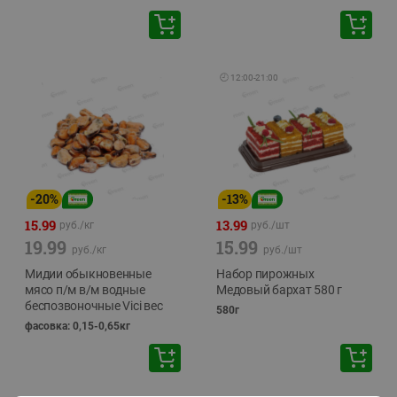
🕘
12:00
-
21:00
-
20
%
-
13
%
15.99
13.99
руб./
кг
руб./
шт
19.99
15.99
руб./
кг
руб./
шт
Мидии обыкновенные
Набор пирожных
мясо п/м в/м водные
Медовый бархат 580 г
беспозвоночные Vici вес
580г
фасовка: 0,15-0,65кг