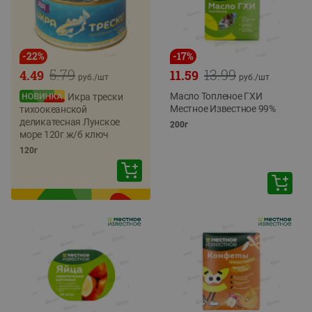
-
22
%
-
17
%
5.79
13.99
4.49
11.59
руб./
шт
руб./
шт
Масло Топленое ГХИ
Икра трески
Местное Известное 99%
тихоокеанской
деликатесная Лунское
200г
море 120г ж/б ключ
120г