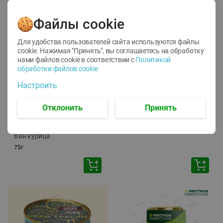
Файлы cookie
Для удобства пользователей сайта используются файлы
cookie. Нажимая "Принять", вы соглашаетесь
на обработку
нами файлов cookie в соответствии с
Политикой
обработки файлов cookie
-
12
%
-
24
%
Настроить
6.59
4.99
1.05
руб./
шт
руб./
шт
1.19
ТОФУ Vegetus ТВЕРДЫЙ
руб./
шт
Отклонить
Принять
230г
Корм влаж. для кош. с
чувств. пищевар. Пурина
Ван курица
75г