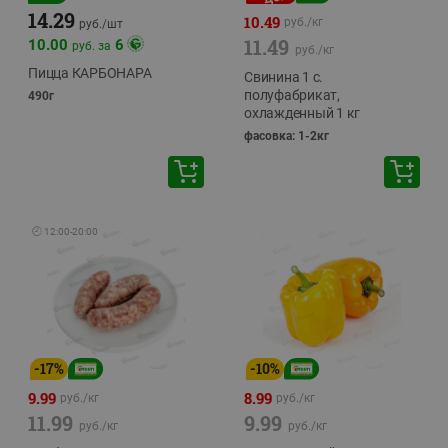
14.29
10.49
руб./
кг
руб./
шт
11.49
10.00
6
руб. за
руб./
кг
Пицца КАРБОНАРА
Свинина 1 с.
полуфабрикат,
490г
охлажденный 1 кг
фасовка: 1-2кг
🕘
12:00
-
20:00
-
17
%
-
10
%
9.99
8.99
руб./
кг
руб./
кг
11.99
9.99
руб./
кг
руб./
кг