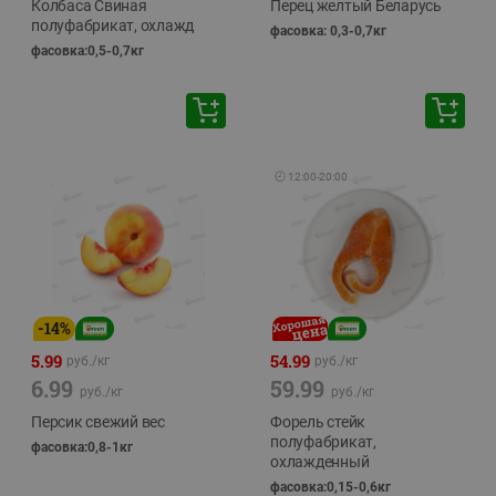
Колбаса Свиная
Перец желтый Беларусь
полуфабрикат, охлажд
фасовка: 0,3-0,7кг
фасовка:0,5-0,7кг
🕘
12:00
-
20:00
-
14
%
5.99
54.99
руб./
кг
руб./
кг
6.99
59.99
руб./
кг
руб./
кг
Персик свежий вес
Форель стейк
полуфабрикат,
фасовка:0,8-1кг
охлажденный
фасовка:0,15-0,6кг