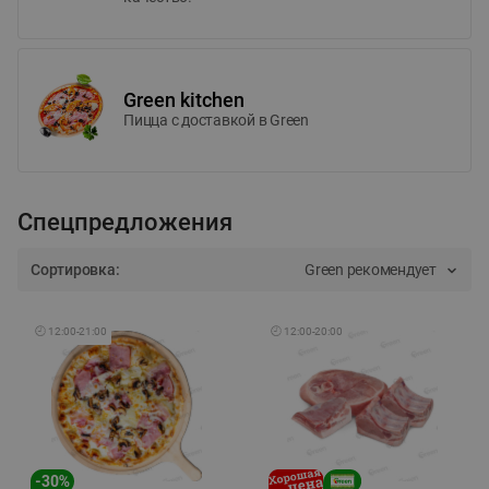
Green kitchen
Пицца c доставкой в Green
Спецпредложения
Сортировка:
Green рекомендует
🕘
12:00
-
21:00
🕘
12:00
-
20:00
-
30
%