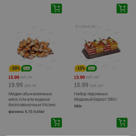
🕘
12:00
-
21:00
-
20
%
-
13
%
15.99
13.99
руб./
кг
руб./
шт
19.99
15.99
руб./
кг
руб./
шт
Мидии обыкновенные
Набор пирожных
мясо п/м в/м водные
Медовый бархат 580 г
беспозвоночные Vici вес
580г
фасовка: 0,15-0,65кг