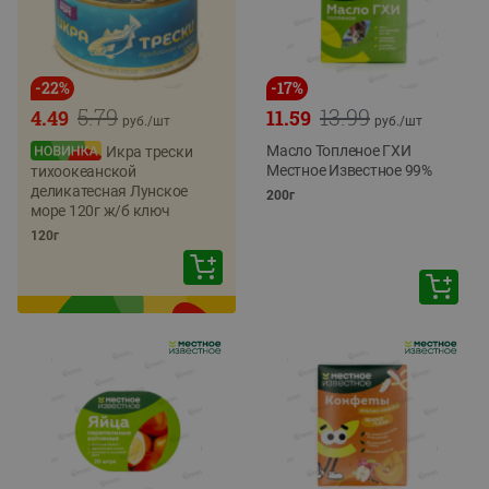
-
22
%
-
17
%
5.79
13.99
4.49
11.59
руб./
шт
руб./
шт
Масло Топленое ГХИ
Икра трески
Местное Известное 99%
тихоокеанской
деликатесная Лунское
200г
море 120г ж/б ключ
120г