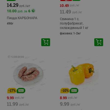
14.29
10.49
руб./
кг
руб./
шт
11.49
10.00
6
руб. за
руб./
кг
Пицца КАРБОНАРА
Свинина 1 с.
полуфабрикат,
490г
охлажденный 1 кг
фасовка: 1-2кг
🕘
12:00
-
20:00
-
17
%
-
10
%
9.99
8.99
руб./
кг
руб./
кг
11.99
9.99
руб./
кг
руб./
кг