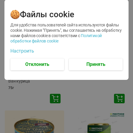
Файлы cookie
Для удобства пользователей сайта используются файлы
cookie. Нажимая "Принять", вы соглашаетесь
на обработку
нами файлов cookie в соответствии с
Политикой
обработки файлов cookie
-
12
%
-
24
%
Настроить
6.59
4.99
1.05
руб./
шт
руб./
шт
1.19
ТОФУ Vegetus ТВЕРДЫЙ
руб./
шт
Отклонить
Принять
230г
Корм влаж. для кош. с
чувств. пищевар. Пурина
Ван курица
75г