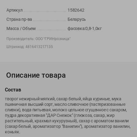
Вакансии
👋
Артикул
1582642
Корпоративный сайт Green
Страна пр-ва
Беларусь
Масса / Объем
фасовка:0,8-1,0кг
Производитель:
ООО "ГРИНрозница"
©
2026
ООО «ГРИНрозница» - Доставка продуктов питания в
Штрихкод:
4816413217135
Минске.
Юридическая информация и условия пользовательского
соглашения
Описание товара
Номер уполномоченных рассматривать обращения покупателей в
соответствии с законодательством об обращениях граждан и
Состав
юридических лиц: Отдел торговли и услуг Администрации
Фрунзенского района г. Минска + 375 17 272 73 84 .
творог нежирный мягкий, сахар белый, яйца куриные, мука
Номер и адрес электронной почты лица, уполномоченного
пшеничная высший сорт, масло сливочное (пастеризованные
сливки), вода питьевая, молоко цельное сгущенное с сахаром,
продавцом рассматривать обращения покупателей о нарушении их
пудра декоративная "ДАР Снежок" (глюкоза, сахар, жир
прав, предусмотренных законодательством о защите прав
растительный, крахмал кукурузный), сахар с ароматом ванили
потребителей: +375 44 560-60-61, shop@green-dostavka.by.
(сахар белый, ароматизатор "Ванилин"), ароматизатор ванилин,
Способы оплаты товара:
коньяк.