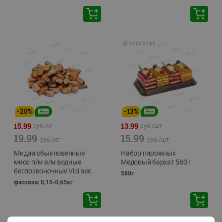
🕘
12:00
-
21:00
-
20
%
-
13
%
15.99
13.99
руб./
кг
руб./
шт
19.99
15.99
руб./
кг
руб./
шт
Мидии обыкновенные
Набор пирожных
мясо п/м в/м водные
Медовый бархат 580 г
беспозвоночные Vici вес
580г
фасовка: 0,15-0,65кг