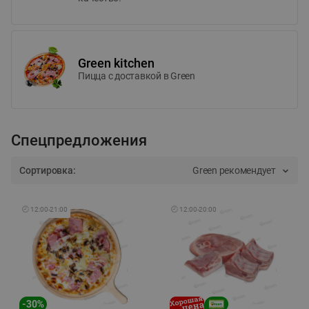
Green kitchen
Пицца c доставкой в Green
Спецпредложения
Сортировка:
Green рекомендует
🕘
12:00
-
21:00
🕘
12:00
-
20:00
-
30
%