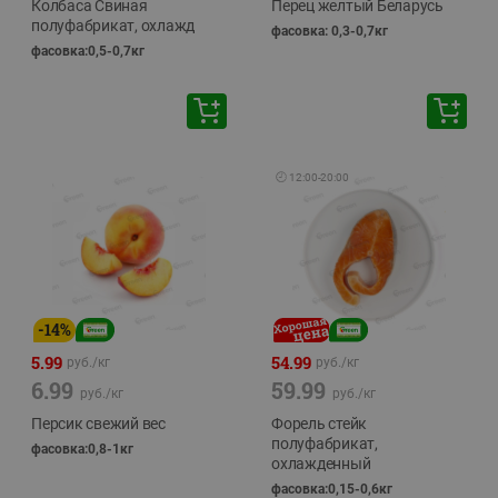
Колбаса Свиная
Перец желтый Беларусь
полуфабрикат, охлажд
фасовка: 0,3-0,7кг
фасовка:0,5-0,7кг
🕘
12:00
-
20:00
-
14
%
5.99
54.99
руб./
кг
руб./
кг
6.99
59.99
руб./
кг
руб./
кг
Персик свежий вес
Форель стейк
полуфабрикат,
фасовка:0,8-1кг
охлажденный
фасовка:0,15-0,6кг