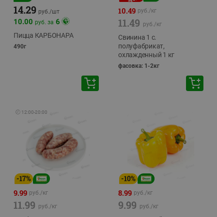
14.29
10.49
руб./
кг
руб./
шт
11.49
10.00
6
руб. за
руб./
кг
Пицца КАРБОНАРА
Свинина 1 с.
полуфабрикат,
490г
охлажденный 1 кг
фасовка: 1-2кг
🕘
12:00
-
20:00
-
17
%
-
10
%
9.99
8.99
руб./
кг
руб./
кг
11.99
9.99
руб./
кг
руб./
кг