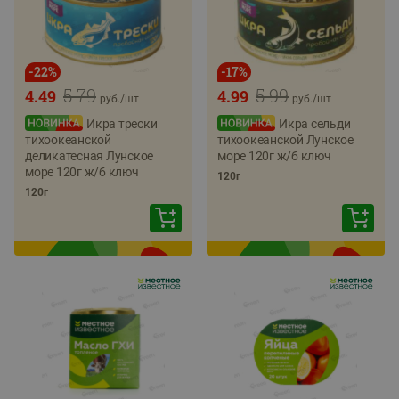
-
22
%
-
17
%
5.79
5.99
4.49
4.99
руб./
шт
руб./
шт
Икра трески
Икра сельди
тихоокеанской
тихоокеанской Лунское
деликатесная Лунское
море 120г ж/б ключ
море 120г ж/б ключ
120г
120г