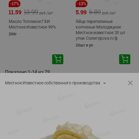
-
17
%
-
13
%
13.99
6.89
11.59
5.99
руб./
шт
руб./
шт
Масло Топленое ГХИ
Яйца перепелиные
Местное Известное 99%
копченые Молодецкие
Местное известное 20 шт
200г
упак Солигорска п/ф
20шт в уп
Показано 1-14 из 79
Местное Известное собственного производства
Показать 15-28 из 79
Каталог товаров
Специально для вас