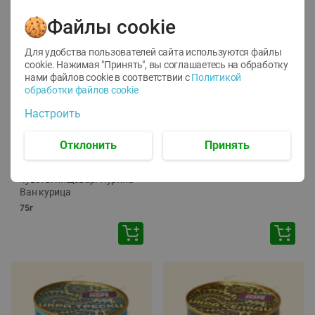
Файлы cookie
Для удобства пользователей сайта используются файлы
cookie. Нажимая "Принять", вы соглашаетесь
на обработку
нами файлов cookie в соответствии с
Политикой
обработки файлов cookie
-
12
%
-
24
%
Настроить
6.59
4.99
1.05
руб./
шт
руб./
шт
1.19
Отклонить
Принять
ТОФУ Vegetus ТВЕРДЫЙ
руб./
шт
230г
Корм влаж. для кош. с
чувств. пищевар. Пурина
Ван курица
75г