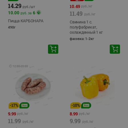
14.29
10.49
руб./
кг
руб./
шт
11.49
10.00
6
руб. за
руб./
кг
Пицца КАРБОНАРА
Свинина 1 с.
полуфабрикат,
490г
охлажденный 1 кг
фасовка: 1-2кг
🕘
12:00
-
20:00
-
17
%
-
10
%
9.99
8.99
руб./
кг
руб./
кг
11.99
9.99
руб./
кг
руб./
кг