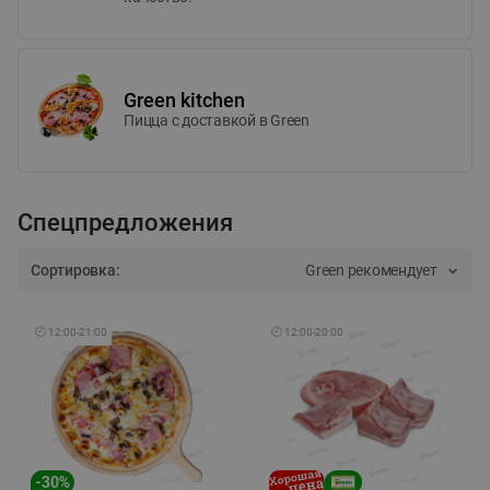
Green kitchen
Пицца c доставкой в Green
Спецпредложения
Сортировка:
Green рекомендует
🕘
12:00
-
21:00
🕘
12:00
-
20:00
-
30
%