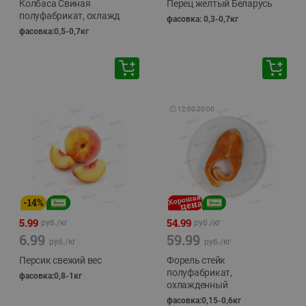
Колбаса Свиная
Перец желтый Беларусь
полуфабрикат, охлажд
фасовка: 0,3-0,7кг
фасовка:0,5-0,7кг
🕘
12:00
-
20:00
-
14
%
5.99
54.99
руб./
кг
руб./
кг
6.99
59.99
руб./
кг
руб./
кг
Персик свежий вес
Форель стейк
полуфабрикат,
фасовка:0,8-1кг
охлажденный
фасовка:0,15-0,6кг