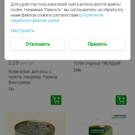
Для удобства пользователей сайта используются файлы
cookie. Нажимая "Принять", вы соглашаетесь
на обработку
нами файлов cookie в соответствии с
Политикой
обработки файлов cookie
Настроить
Отклонить
Принять
-
12
%
-
24
%
6.59
4.99
1.05
руб./
шт
руб./
шт
1.19
ТОФУ Vegetus ТВЕРДЫЙ
руб./
шт
230г
Корм влаж. для кош. с
чувств. пищевар. Пурина
Ван курица
75г