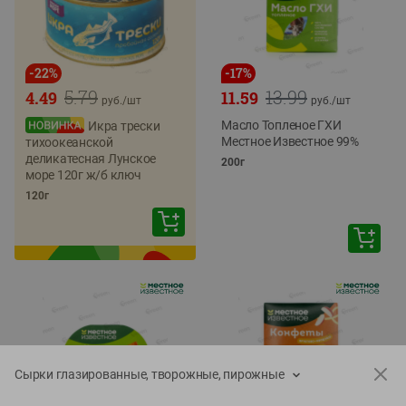
-
22
%
-
17
%
5.79
13.99
4.49
11.59
руб./
шт
руб./
шт
Масло Топленое ГХИ
Икра трески
Местное Известное 99%
тихоокеанской
деликатесная Лунское
200г
море 120г ж/б ключ
120г
Сырки глазированные, творожные, пирожные