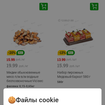
🕘
12:00
-
21:00
-
20
%
-
13
%
15.99
13.99
руб./
кг
руб./
шт
19.99
15.99
руб./
кг
руб./
шт
Мидии обыкновенные
Набор пирожных
мясо п/м в/м водные
Медовый бархат 580 г
беспозвоночные Vici вес
580г
фасовка: 0,15-0,65кг
Файлы cookie