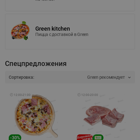
Green kitchen
Пицца c доставкой в Green
Спецпредложения
Сортировка:
Green рекомендует
🕘
12:00
-
21:00
🕘
12:00
-
20:00
-
30
%