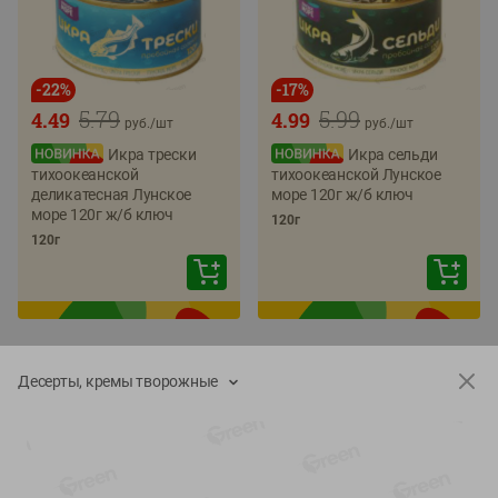
-
22
%
-
17
%
5.79
5.99
4.49
4.99
руб./
шт
руб./
шт
Икра трески
Икра сельди
тихоокеанской
тихоокеанской Лунское
деликатесная Лунское
море 120г ж/б ключ
море 120г ж/б ключ
120г
120г
Десерты, кремы творожные