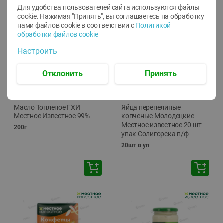
Для удобства пользователей сайта используются файлы
cookie. Нажимая "Принять", вы соглашаетесь
на обработку
нами файлов cookie в соответствии с
Политикой
обработки файлов cookie
Настроить
Отклонить
Принять
-
17
%
-
13
%
13.99
6.89
11.59
5.99
руб./
шт
руб./
шт
Масло Топленое ГХИ
Яйца перепелиные
Местное Известное 99%
копченые Молодецкие
Местное известное 20 шт
200г
упак Солигорска п/ф
20шт в уп