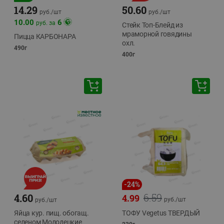
14.29
50.60
руб./
шт
руб./
шт
10.00
6
руб. за
Стейк Топ-Блейд из
мраморной говядины
Пицца КАРБОНАРА
охл.
490г
400г
-
24
%
6.59
4.60
4.99
руб./
шт
руб./
шт
Яйца кур. пищ. обогащ.
ТОФУ Vegetus ТВЕРДЫЙ
селеном Молодецкие