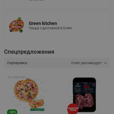
Green kitchen
Пицца c доставкой в Green
Спецпредложения
Сортировка:
Green рекомендует
🕘
12:00
-
21:00
-
30
%