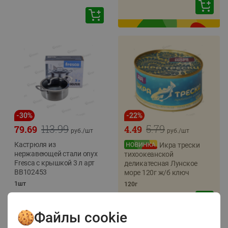
-
30
%
-
22
%
113.99
5.79
79.69
4.49
руб./
шт
руб./
шт
Кастрюля из
Икра трески
нержавеющей стали onyx
тихоокеанской
Fresca с крышкой 3 л арт
деликатесная Лунское
BB102453
море 120г ж/б ключ
1шт
120г
Файлы cookie