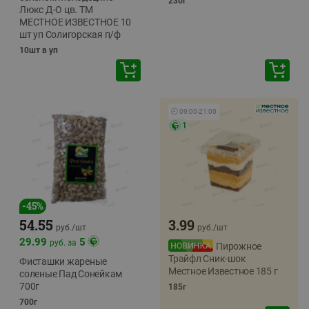
230г
Люкс Д-О цв. ТМ
МЕСТНОЕ ИЗВЕСТНОЕ 10
шт уп Солигорская п/ф
10шт в уп
🕘
09:00
-
21:00
1
-
45
%
54.55
3.99
руб./
шт
руб./
шт
29.99
5
руб. за
Пирожное
Трайфл Сник-шок
Фисташки жареные
Местное Известное 185 г
соленые Пад Сонейкам
700г
185г
700г