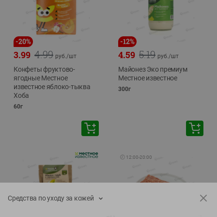
-
20
%
-
12
%
4.99
5.19
3.99
4.59
руб./
шт
руб./
шт
Конфеты фруктово-
Майонез Эко премиум
ягодные Местное
Местное известное
известное яблоко-тыква
300г
Хоба
60г
🕘
12:00
-
20:00
Средства по уходу за кожей