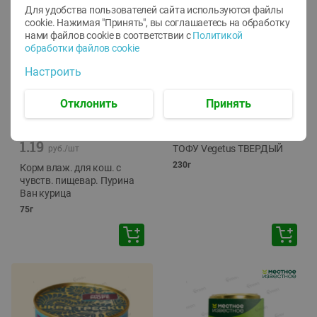
Для удобства пользователей сайта используются файлы
cookie. Нажимая "Принять", вы соглашаетесь
на обработку
нами файлов cookie в соответствии с
Политикой
обработки файлов cookie
Настроить
Отклонить
Принять
-
12
%
-
24
%
6.59
4.99
1.05
руб./
шт
руб./
шт
1.19
ТОФУ Vegetus ТВЕРДЫЙ
руб./
шт
230г
Корм влаж. для кош. с
чувств. пищевар. Пурина
Ван курица
75г