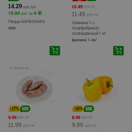
14.29
10.49
руб./
кг
руб./
шт
11.49
10.00
6
руб. за
руб./
кг
Пицца КАРБОНАРА
Свинина 1 с.
полуфабрикат,
490г
охлажденный 1 кг
фасовка: 1-2кг
🕘
12:00
-
20:00
-
17
%
-
10
%
9.99
8.99
руб./
кг
руб./
кг
11.99
9.99
руб./
кг
руб./
кг