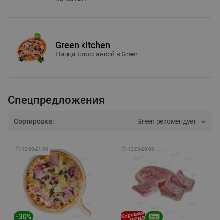
Green kitchen
Пицца c доставкой в Green
Спецпредложения
Сортировка:
Green рекомендует
🕘
12:00
-
21:00
🕘
12:00
-
20:00
-
30
%