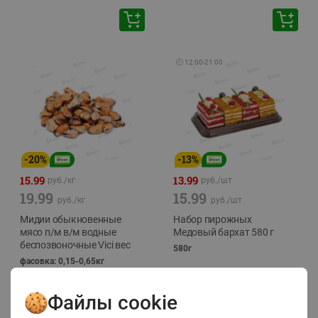
🕘
12:00
-
21:00
-
20
%
-
13
%
15.99
13.99
руб./
кг
руб./
шт
19.99
15.99
руб./
кг
руб./
шт
Мидии обыкновенные
Набор пирожных
мясо п/м в/м водные
Медовый бархат 580 г
беспозвоночные Vici вес
580г
фасовка: 0,15-0,65кг
Файлы cookie