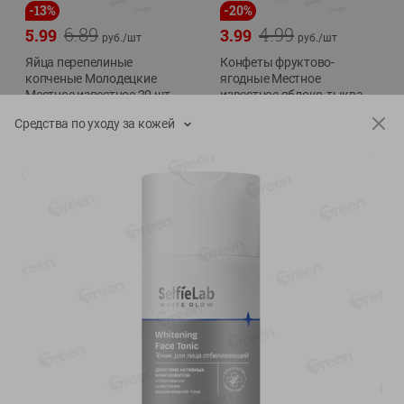
-
13
%
-
20
%
6.89
4.99
5.99
3.99
руб./
шт
руб./
шт
Яйца перепелиные
Конфеты фруктово-
копченые Молодецкие
ягодные Местное
Местное известное 20 шт
известное яблоко-тыква
упак Солигорска п/ф
Хоба
Средства по уходу за кожей
20шт в уп
60г
Показано 1-14 из 78
Показать 15-28 из 78
Каталог товаров
Специально для вас