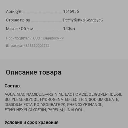
Вакансии
👋
Корпоративный сайт Green
Артикул
1616956
Страна пр-ва
Республика Беларусь
Масса / Объем
150мл
Производитель:
ООО " КлинКосмик"
©
2026
ООО «ГРИНрозница» - Доставка продуктов питания в
Штрихкод:
4813360006522
Минске.
Юридическая информация и условия пользовательского
соглашения
Описание товара
Номер уполномоченных рассматривать обращения покупателей в
соответствии с законодательством об обращениях граждан и
юридических лиц: Отдел торговли и услуг Администрации
Состав
Фрунзенского района г. Минска + 375 17 272 73 84 .
AQUA, NIACINAMIDE, L-ARGININЕ, LACTIC ACID, OLIGOPEPTIDE-68,
Номер и адрес электронной почты лица, уполномоченного
BUTYLENE GLYCOL, HYDROGENATED LECITHIN, SODIUM OLEATE,
продавцом рассматривать обращения покупателей о нарушении их
DISODIUM EDTA, POLYSORBATE-20, PHENOXYETHANOL,
прав, предусмотренных законодательством о защите прав
ETHYLHEXYLGLYCERIN, PARFUM, LINALOOL.
потребителей: +375 44 560-60-61, shop@green-dostavka.by.
Условия и срок хранения
Способы оплаты товара: