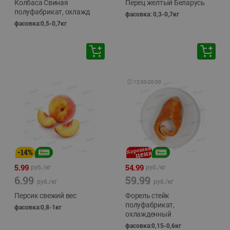
Колбаса Свиная
Перец желтый Беларусь
полуфабрикат, охлажд
фасовка: 0,3-0,7кг
фасовка:0,5-0,7кг
🕘
12:00
-
20:00
-
14
%
5.99
54.99
руб./
кг
руб./
кг
6.99
59.99
руб./
кг
руб./
кг
Персик свежий вес
Форель стейк
полуфабрикат,
фасовка:0,8-1кг
охлажденный
фасовка:0,15-0,6кг