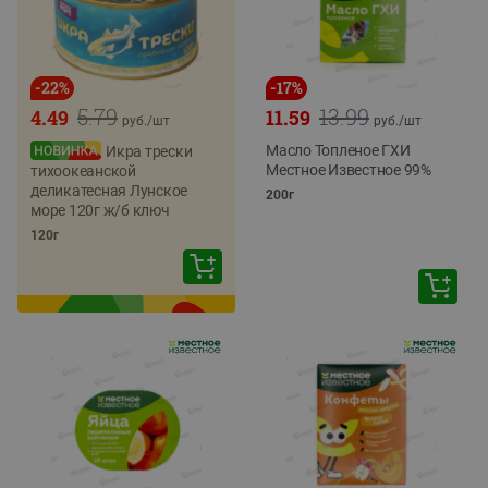
-
22
%
-
17
%
5.79
13.99
4.49
11.59
руб./
шт
руб./
шт
Масло Топленое ГХИ
Икра трески
Местное Известное 99%
тихоокеанской
деликатесная Лунское
200г
море 120г ж/б ключ
120г