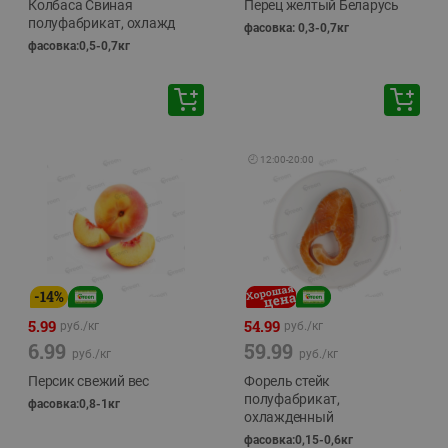
Колбаса Свиная
Перец желтый Беларусь
полуфабрикат, охлажд
фасовка: 0,3-0,7кг
фасовка:0,5-0,7кг
🕘
12:00
-
20:00
-
14
%
5.99
54.99
руб./
кг
руб./
кг
6.99
59.99
руб./
кг
руб./
кг
Персик свежий вес
Форель стейк
полуфабрикат,
фасовка:0,8-1кг
охлажденный
фасовка:0,15-0,6кг