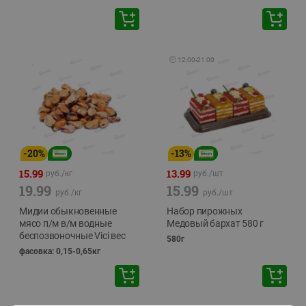
🕘
12:00
-
21:00
-
20
%
-
13
%
15.99
13.99
руб./
кг
руб./
шт
19.99
15.99
руб./
кг
руб./
шт
Мидии обыкновенные
Набор пирожных
мясо п/м в/м водные
Медовый бархат 580 г
беспозвоночные Vici вес
580г
фасовка: 0,15-0,65кг