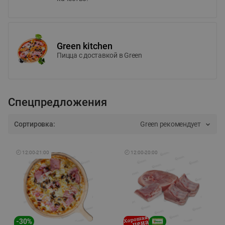
Green kitchen
Пицца c доставкой в Green
Спецпредложения
Сортировка:
Green рекомендует
🕘
12:00
-
21:00
🕘
12:00
-
20:00
-
30
%