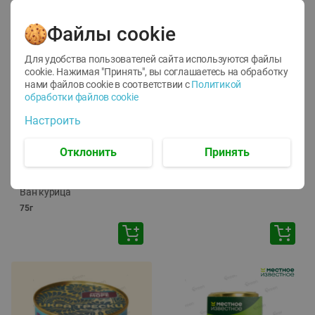
Файлы cookie
Для удобства пользователей сайта используются файлы
cookie. Нажимая "Принять", вы соглашаетесь
на обработку
нами файлов cookie в соответствии с
Политикой
обработки файлов cookie
-
12
%
-
24
%
Настроить
6.59
4.99
1.05
руб./
шт
руб./
шт
1.19
ТОФУ Vegetus ТВЕРДЫЙ
руб./
шт
Отклонить
Принять
230г
Корм влаж. для кош. с
чувств. пищевар. Пурина
Ван курица
75г