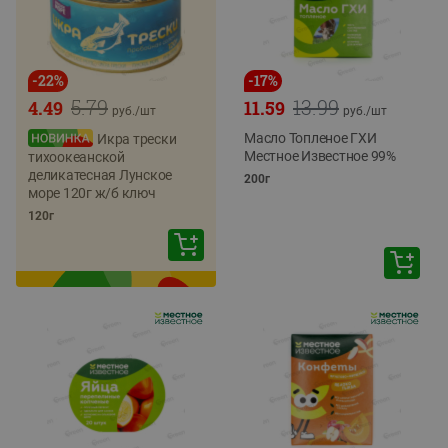
-
22
%
-
17
%
5.79
13.99
4.49
11.59
руб./
шт
руб./
шт
Масло Топленое ГХИ
Икра трески
Местное Известное 99%
тихоокеанской
деликатесная Лунское
200г
море 120г ж/б ключ
120г