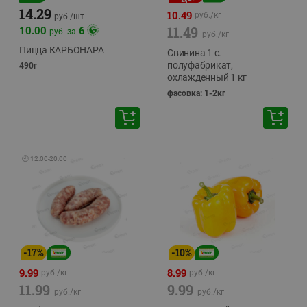
14.29
10.49
руб./
кг
руб./
шт
11.49
10.00
6
руб. за
руб./
кг
Пицца КАРБОНАРА
Свинина 1 с.
полуфабрикат,
490г
охлажденный 1 кг
фасовка: 1-2кг
🕘
12:00
-
20:00
-
17
%
-
10
%
9.99
8.99
руб./
кг
руб./
кг
11.99
9.99
руб./
кг
руб./
кг