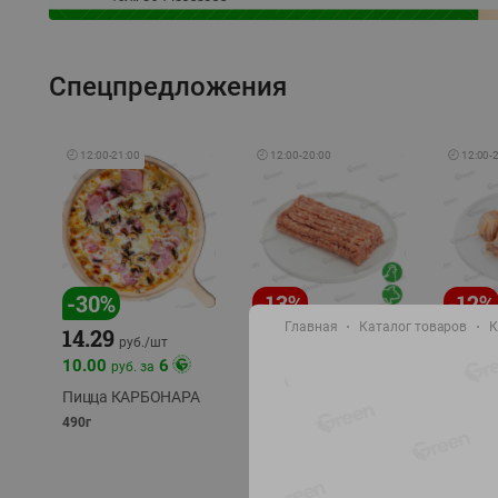
Спецпредложения
🕘
12:00
-
21:00
🕘
12:00
-
20:00
🕘
12:00
-
-
30
%
-
13
%
-
12
%
Главная
Каталог товаров
К
15.59
14.29
13.49
18.99
руб./
кг
руб./
шт
10.00
6
руб. за
Фарш Купеческий
Шашлы
полуфабрикат,
из сви
Пицца КАРБОНАРА
охлажденный
части
490г
полуфаб
фасовка: 0,5-0,7 кг
фасовка: