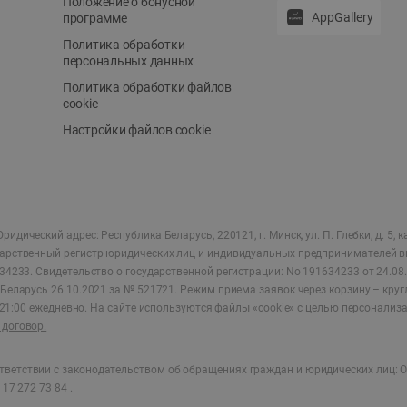
Положение о бонусной
AppGallery
программе
Политика обработки
персональных данных
Политика обработки файлов
cookie
Настройки файлов cookie
ридический адрес: Республика Беларусь, 220121, г. Минск, ул. П. Глебки, д. 5, к
дарственный регистр юридических лиц и индивидуальных предпринимателей в
34233.
Свидетельство о государственной регистрации: No 191634233 от 24.08.
Беларусь 26.10.2021 за № 521721. Режим приема заявок через корзину – круг
о 21:00 ежедневно
.
На сайте
используются файлы «cookie»
с целью персонализ
договор.
ветствии с законодательством об обращениях граждан и юридических лиц: О
17 272 73 84 .