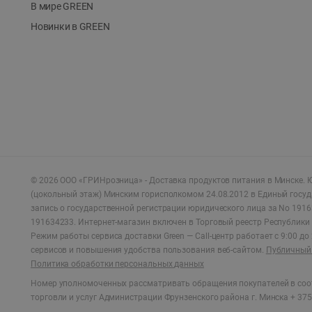
В мире GREEN
Новинки в GREEN
©
2026
ООО «ГРИНрозница» - Доставка продуктов питания в Минске.
Ю
(цокольный этаж) Минским горисполкомом 24.08.2012 в Единый госу
запись о государственной регистрации юридического лица за No 1916
191634233. Интернет-магазин включен в Торговый реестр Республики 
Режим работы сервиса доставки Green —
Call-центр работает с 9:00 д
сервисов и повышения удобства пользования веб-сайтом.
Публичный 
Политика обработки персональных данных
Номер уполномоченных рассматривать обращения покупателей в соот
торговли и услуг Администрации Фрунзенского района г. Минска + 375 