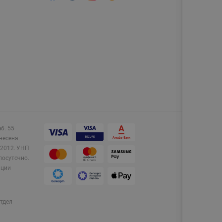
аб. 55
несена
2012.
УНП
лосуточно.
ации
тдел