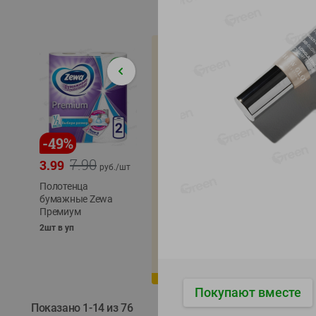
-
49
%
-
22
%
-
17
%
7.90
5.79
3.99
4.49
4.99
руб./
шт
руб./
шт
Полотенца
Икра
бумажные Zewa
трески
сельди
Премиум
тихоокеанской
тихоок
деликатесная
Лунско
2шт в уп
Лунское море 120г
ж/б кл
ж/б ключ
120г
120г
Покупают вместе
Показано 1-14 из 76