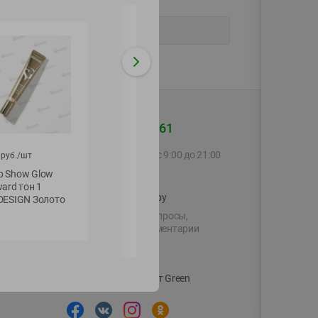
+375 44 560-60-61
Call-центр работает с 9:00 до 21:00
руб./
шт
ежедневно
 Show Glow
ard тон 1
shop@green-market.by
DESIGN Золото
Пишите нам свои вопросы,
предложения и комментарии
й картой
Вакансии
👋
Корпоративный сайт Green