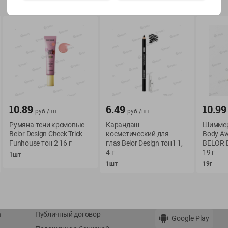
Показать 15-28 из 76
О сервисе
Мой Green
10.89
6.49
10.99
Оплата
История покупок
руб./
шт
руб./
шт
Румяна-тени кремовые
Карандаш
Шиммер
Условия доставки
Мои товары
Belor Design Cheek Trick
косметический для
Body Aw
Возврат товара
Funhouse тон 2 16 г
глаз Belor Design тон1 1,
BELOR 
Обратная связь
4 г
19 г
1шт
Оформление заказа
1шт
19г
Приложение Green c
Приемка товара
доставкой и бонусно
Самовывоз
Рекламная игра
App Store
n
Публичный договор
Google Play