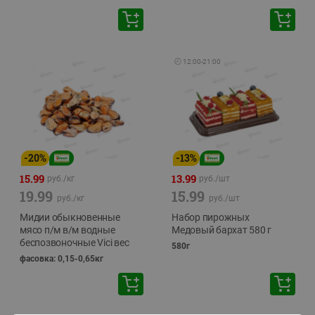
🕘
12:00
-
21:00
-
20
%
-
13
%
15.99
13.99
руб./
кг
руб./
шт
19.99
15.99
руб./
кг
руб./
шт
Мидии обыкновенные
Набор пирожных
мясо п/м в/м водные
Медовый бархат 580 г
беспозвоночные Vici вес
580г
фасовка: 0,15-0,65кг