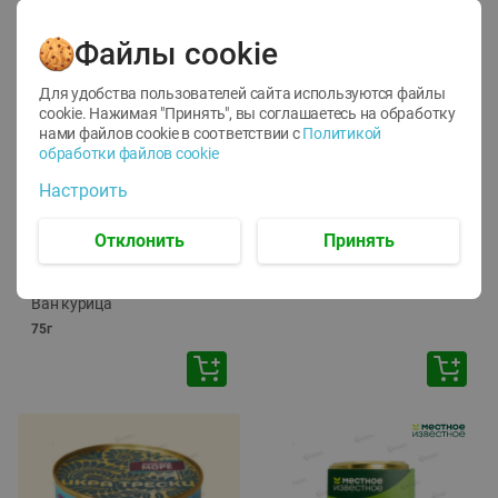
Файлы cookie
Для удобства пользователей сайта используются файлы
cookie. Нажимая "Принять", вы соглашаетесь
на обработку
нами файлов cookie в соответствии с
Политикой
обработки файлов cookie
-
12
%
-
24
%
Настроить
6.59
4.99
1.05
руб./
шт
руб./
шт
1.19
ТОФУ Vegetus ТВЕРДЫЙ
руб./
шт
Отклонить
Принять
230г
Корм влаж. для кош. с
чувств. пищевар. Пурина
Ван курица
75г