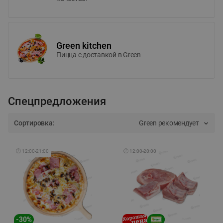
Green kitchen
Пицца c доставкой в Green
Спецпредложения
Сортировка:
Green рекомендует
🕘
12:00
-
21:00
🕘
12:00
-
20:00
-
30
%