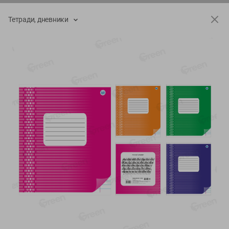
О сервисе
Тетради, дневники
Настройки файлов cookie
Мой Green
Приложение Green c
доставкой и бонусной картой
App
Google
AppGallery
Store
Play
+375 44 560-60-61
Время работы Call-центра: Пн.- Пт. с 09.00 до 17.00, СБ, ВС -
выходной
shop@green-market.by
Пишите нам свои вопросы, предложения и комментарии