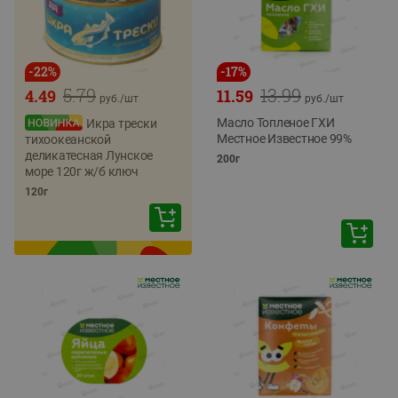
-
22
%
-
17
%
5.79
13.99
4.49
11.59
руб./
шт
руб./
шт
Масло Топленое ГХИ
Икра трески
Местное Известное 99%
тихоокеанской
деликатесная Лунское
200г
море 120г ж/б ключ
120г