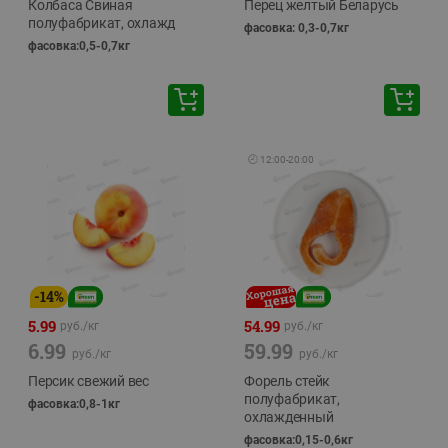
Колбаса Свиная
Перец желтый Беларусь
полуфабрикат, охлажд
фасовка: 0,3-0,7кг
фасовка:0,5-0,7кг
🕘
12:00
-
20:00
-
14
%
5.99
54.99
руб./
кг
руб./
кг
6.99
59.99
руб./
кг
руб./
кг
Персик свежий вес
Форель стейк
полуфабрикат,
фасовка:0,8-1кг
охлажденный
фасовка:0,15-0,6кг