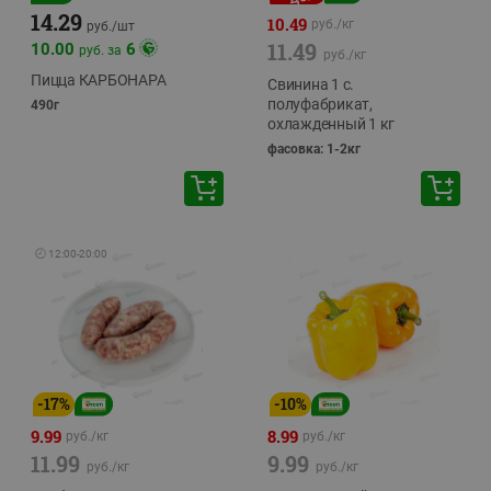
14.29
10.49
руб./
кг
руб./
шт
11.49
10.00
6
руб. за
руб./
кг
Пицца КАРБОНАРА
Свинина 1 с.
полуфабрикат,
490г
охлажденный 1 кг
фасовка: 1-2кг
🕘
12:00
-
20:00
-
17
%
-
10
%
9.99
8.99
руб./
кг
руб./
кг
11.99
9.99
руб./
кг
руб./
кг