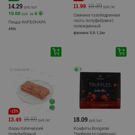
13.39
14.29
11.99
руб./
кг
руб./
шт
10.00
6
руб. за
Свинина тазобедренная
часть полуфабрикат,
Пицца КАРБОНАРА
охлажденный
490г
фасовка: 0,8-1,2кг
1
🕘
12:00
-
20:00
-
13
%
15.59
18.09
13.49
руб./
кг
руб./
шт
Фарш Купеческий
Конфеты Bongenie
полуфабрикат,
Трюфели со сливочно-