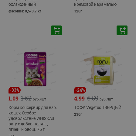
охлажденный
кремовой карамелью
фасовка: 0,5-0,7 кг
120г
-
33
%
-
24
%
1.62
6.59
1.09
4.99
руб./
шт
руб./
шт
Корм консервир для взр.
ТОФУ Vegetus ТВЕРДЫЙ
кошек Особое
230г
удовольствие WHISKAS
рагу с добав. телят. ,
ягнен. и овощ. 75 г