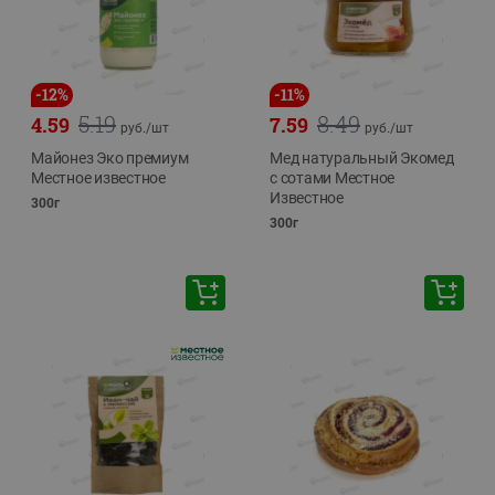
-
12
%
-
11
%
5.19
8.49
4.59
7.59
руб./
шт
руб./
шт
Майонез Эко премиум
Мед натуральный Экомед
Местное известное
с сотами Местное
Известное
300г
300г