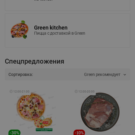
Green kitchen
Пицца c доставкой в Green
Спецпредложения
Сортировка:
Green рекомендует
🕘
12:00
-
21:00
🕘
12:00
-
20:00
-
30
%
-
10
%