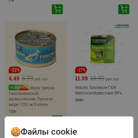
75г
-
22
%
-
17
%
5.79
13.99
4.49
11.59
руб./
шт
руб./
шт
Масло Топленое ГХИ
Икра трески
Местное Известное 99%
тихоокеанской
деликатесная Лунское
200г
море 120г ж/б ключ
120г
Файлы cookie