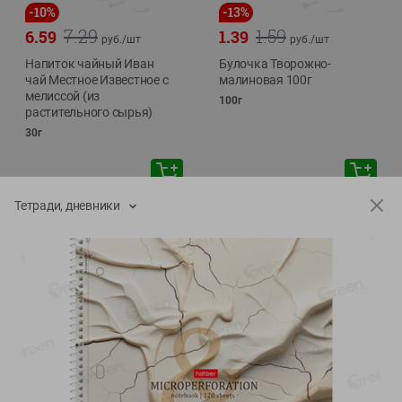
-
10
%
-
13
%
7.29
1.59
6.59
1.39
руб./
шт
руб./
шт
Напиток чайный Иван
Булочка Творожно-
чай Местное Известное с
малиновая 100г
мелиссой (из
100г
растительного сырья)
30г
Тетради, дневники
Показано 1-14 из 71
Показать 15-28 из 71
Каталог товаров
Специально для вас