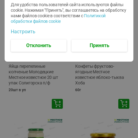
Для удобства пользователей сайта используются файлы
cookie. Нажимая "Принять", вы соглашаетесь
на обработку
нами файлов cookie в соответствии с
Политикой
обработки файлов cookie
Настроить
Отклонить
Принять
-
13
%
-
20
%
6.89
4.99
5.99
3.99
руб./
шт
руб./
шт
Яйца перепелиные
Конфеты фруктово-
копченые Молодецкие
ягодные Местное
Местное известное 20 шт
известное яблоко-тыква
упак Солигорска п/ф
Хоба
20шт в уп
60г