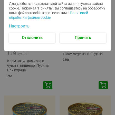
Для удобства пользователей сайта используются файлы
cookie. Нажимая "Принять", вы соглашаетесь
на обработку
нами файлов cookie в соответствии с
Политикой
обработки файлов cookie
Настроить
Отклонить
Принять
-
12
%
-
24
%
6.59
4.99
1.05
руб./
шт
руб./
шт
1.19
ТОФУ Vegetus ТВЕРДЫЙ
руб./
шт
230г
Корм влаж. для кош. с
чувств. пищевар. Пурина
Ван курица
75г