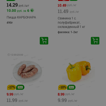
14.29
10.49
руб./
кг
руб./
шт
11.49
10.00
6
руб. за
руб./
кг
Пицца КАРБОНАРА
Свинина 1 с.
полуфабрикат,
490г
охлажденный 1 кг
фасовка: 1-2кг
🕘
12:00
-
20:00
-
17
%
-
10
%
9.99
8.99
руб./
кг
руб./
кг
11.99
9.99
руб./
кг
руб./
кг