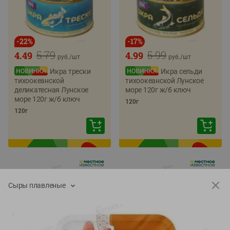
-
22
%
-
17
%
5.79
5.99
4.49
4.99
руб./
шт
руб./
шт
Икра трески
Икра сельди
тихоокеанской
тихоокеанской Лунское
деликатесная Лунское
море 120г ж/б ключ
море 120г ж/б ключ
120г
120г
Сыры плавленые