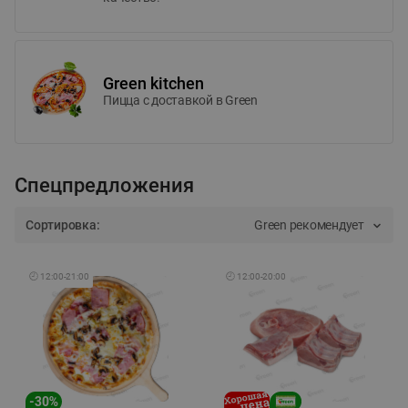
Green kitchen
Пицца c доставкой в Green
Спецпредложения
Сортировка:
Green рекомендует
🕘
12:00
-
21:00
🕘
12:00
-
20:00
-
30
%