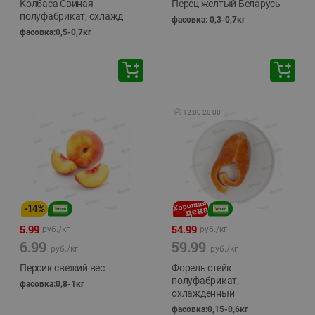
Колбаса Свиная
Перец желтый Беларусь
полуфабрикат, охлажд
фасовка: 0,3-0,7кг
фасовка:0,5-0,7кг
🕘
12:00
-
20:00
-
14
%
5.99
54.99
руб./
кг
руб./
кг
6.99
59.99
руб./
кг
руб./
кг
Персик свежий вес
Форель стейк
полуфабрикат,
фасовка:0,8-1кг
охлажденный
фасовка:0,15-0,6кг