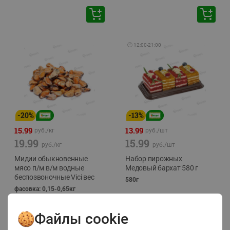
🕘
12:00
-
21:00
-
20
%
-
13
%
15.99
13.99
руб./
кг
руб./
шт
19.99
15.99
руб./
кг
руб./
шт
Мидии обыкновенные
Набор пирожных
мясо п/м в/м водные
Медовый бархат 580 г
беспозвоночные Vici вес
580г
фасовка: 0,15-0,65кг
Файлы cookie