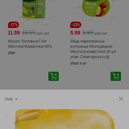
-
17
%
-
13
%
13.99
6.89
11.59
5.99
руб./
шт
руб./
шт
Масло Топленое ГХИ
Яйца перепелиные
Местное Известное 99%
копченые Молодецкие
Местное известное 20 шт
200г
упак Солигорска п/ф
20шт в уп
Сыр