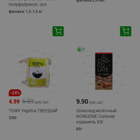
фасовка:3,5-6кг
полуфабрикат, охл.
фасовка: 1,2-1,5 кг
1
-
24
%
6.59
9.90
4.99
руб./
шт
руб./
шт
ТОФУ Vegetus ТВЕРДЫЙ
Шоколад молочный
BONGENIE Соленая
230г
карамель 85г
85г