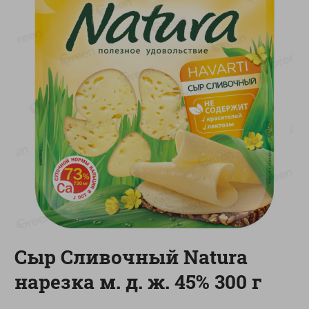
-
20
%
-
12
%
4.99
5.19
3.99
4.59
руб./
шт
руб./
шт
Конфеты фруктово-
Майонез Эко премиум
ягодные Местное
Местное известное
известное яблоко-тыква
300г
Хоба
60г
Показано 1-14 из 76
Показать 15-28 из 76
Сыр Сливочный Natura
Каталог товаров
нарезка м. д. ж. 45% 300 г
Специально для вас