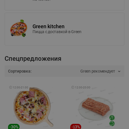
Green kitchen
Пицца c доставкой в Green
Спецпредложения
Сортировка:
Green рекомендует
🕘
12:00
-
21:00
🕘
12:00
-
20:00
-
30
%
-
13
%