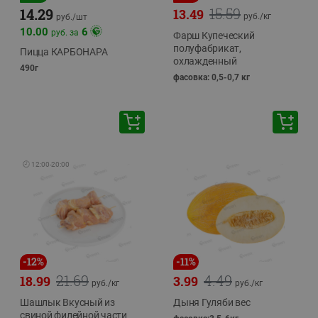
15.59
14.29
13.49
руб./
кг
руб./
шт
10.00
6
руб. за
Фарш Купеческий
полуфабрикат,
Пицца КАРБОНАРА
охлажденный
490г
фасовка: 0,5-0,7 кг
🕘
12:00
-
20:00
-
12
%
-
11
%
21.69
4.49
18.99
3.99
руб./
кг
руб./
кг
Шашлык Вкусный из
Дыня Гуляби вес
свиной филейной части