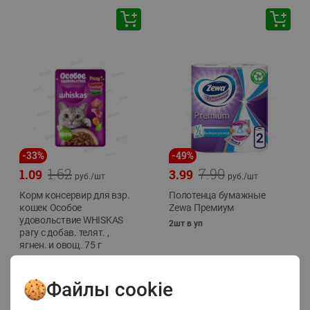
-
33
%
-
49
%
1.62
7.90
1.09
3.99
руб./
шт
руб./
шт
Корм консервир для взр.
Полотенца бумажные
кошек Особое
Zewa Премиум
удовольствие WHISKAS
2шт в уп
рагу с добав. телят. ,
ягнен. и овощ. 75 г
75г
Файлы cookie