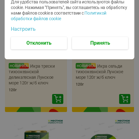
Для удобства пользователей сайта используются файлы
cookie. Нажимая "Принять", вы соглашаетесь
на обработку
нами файлов cookie в соответствии с
Политикой
обработки файлов cookie
Настроить
Отклонить
Принять
-
22
%
-
17
%
5.79
5.99
4.49
4.99
руб./
шт
руб./
шт
Икра трески
Икра сельди
тихоокеанской
тихоокеанской Лунское
деликатесная Лунское
море 120г ж/б ключ
море 120г ж/б ключ
120г
120г