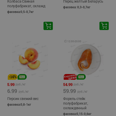
Колбаса Свиная
Перец желтый Беларусь
полуфабрикат, охлажд
фасовка: 0,3-0,7кг
фасовка:0,5-0,7кг
🕘
12:00
-
20:00
-
14
%
5.99
54.99
руб./
кг
руб./
кг
6.99
59.99
руб./
кг
руб./
кг
Персик свежий вес
Форель стейк
полуфабрикат,
фасовка:0,8-1кг
охлажденный
фасовка:0,15-0,6кг