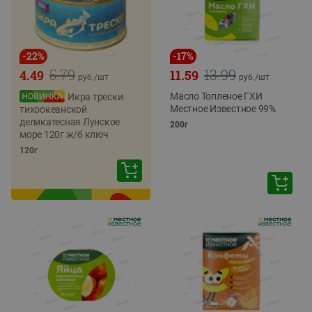
-
22
%
-
17
%
5.79
13.99
4.49
11.59
руб./
шт
руб./
шт
Масло Топленое ГХИ
Икра трески
Местное Известное 99%
тихоокеанской
деликатесная Лунское
200г
море 120г ж/б ключ
120г