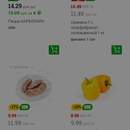
14.29
10.49
руб./
кг
руб./
шт
11.49
10.00
6
руб. за
руб./
кг
Пицца КАРБОНАРА
Свинина 1 с.
полуфабрикат,
490г
охлажденный 1 кг
фасовка: 1-2кг
🕘
12:00
-
20:00
-
17
%
-
10
%
9.99
8.99
руб./
кг
руб./
кг
11.99
9.99
руб./
кг
руб./
кг