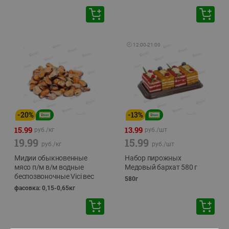
🕘
12:00
-
21:00
-
20
%
-
13
%
15.99
13.99
руб./
кг
руб./
шт
19.99
15.99
руб./
кг
руб./
шт
Мидии обыкновенные
Набор пирожных
мясо п/м в/м водные
Медовый бархат 580 г
беспозвоночные Vici вес
580г
фасовка: 0,15-0,65кг