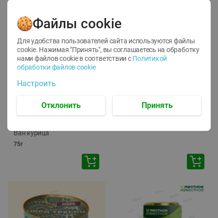
Файлы cookie
Для удобства пользователей сайта используются файлы
cookie. Нажимая "Принять", вы соглашаетесь
на обработку
нами файлов cookie в соответствии с
Политикой
обработки файлов cookie
-
12
%
-
24
%
Настроить
6.59
4.99
1.05
руб./
шт
руб./
шт
1.19
ТОФУ Vegetus ТВЕРДЫЙ
руб./
шт
Отклонить
Принять
230г
Корм влаж. для кош. с
чувств. пищевар. Пурина
Ван курица
75г