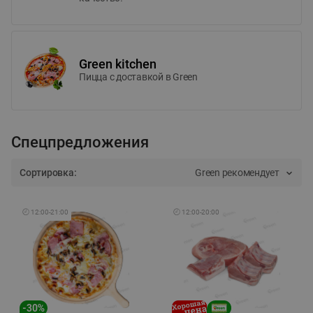
Green kitchen
Пицца c доставкой в Green
Спецпредложения
Сортировка:
Green рекомендует
🕘
12:00
-
21:00
🕘
12:00
-
20:00
-
30
%