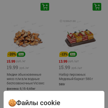
🕘
12:00
-
21:00
-
20
%
-
13
%
15.99
13.99
руб./
кг
руб./
шт
19.99
15.99
руб./
кг
руб./
шт
Мидии обыкновенные
Набор пирожных
мясо п/м в/м водные
Медовый бархат 580 г
беспозвоночные Vici вес
580г
фасовка: 0,15-0,65кг
Файлы cookie