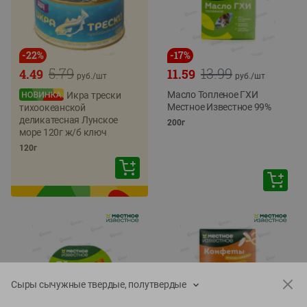
-
22
%
-
17
%
5.79
13.99
4.49
11.59
руб./
шт
руб./
шт
Масло Топленое ГХИ
Икра трески
Местное Известное 99%
тихоокеанской
деликатесная Лунское
200г
море 120г ж/б ключ
120г
Сыры сычужные твердые, полутвердые