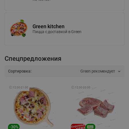
Green kitchen
Пицца c доставкой в Green
Спецпредложения
Сортировка:
Green рекомендует
🕘
12:00
-
21:00
🕘
12:00
-
20:00
-
30
%