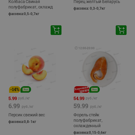
Колбаса Свиная
Перец желтый Беларусь
полуфабрикат, охлажд
фасовка: 0,3-0,7кг
фасовка:0,5-0,7кг
🕘
12:00
-
20:00
-
14
%
5.99
54.99
руб./
кг
руб./
кг
6.99
59.99
руб./
кг
руб./
кг
Персик свежий вес
Форель стейк
полуфабрикат,
фасовка:0,8-1кг
охлажденный
фасовка:0,15-0,6кг