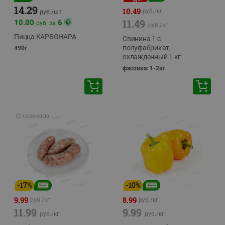
14.29
10.49
руб./
кг
руб./
шт
11.49
10.00
6
руб. за
руб./
кг
Пицца КАРБОНАРА
Свинина 1 с.
полуфабрикат,
490г
охлажденный 1 кг
фасовка: 1-2кг
🕘
12:00
-
20:00
-
17
%
-
10
%
9.99
8.99
руб./
кг
руб./
кг
11.99
9.99
руб./
кг
руб./
кг