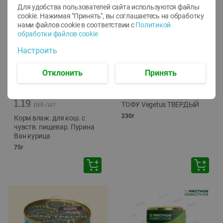
Для удобства пользователей сайта используются файлы
cookie. Нажимая "Принять", вы соглашаетесь
на обработку
нами файлов cookie в соответствии с
Политикой
обработки файлов cookie
Настроить
Отклонить
Принять
-
12
%
-
24
%
6.59
4.99
1.05
руб./
шт
руб./
шт
1.19
ТОФУ Vegetus ТВЕРДЫЙ
руб./
шт
230г
Корм влаж. для кош. с
чувств. пищевар. Пурина
Ван курица
75г