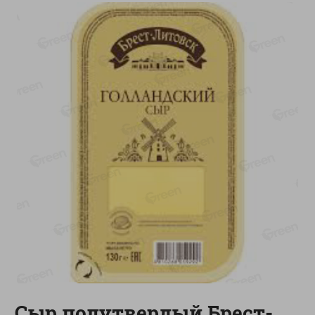
-
13
%
-
20
%
6.89
4.99
5.99
3.99
руб./
шт
руб./
шт
Яйца перепелиные
Конфеты фруктово-
копченые Молодецкие
ягодные Местное
Местное известное 20 шт
известное яблоко-тыква
упак Солигорска п/ф
Хоба
20шт в уп
60г
Показано 1-14 из 78
Показать 15-28 из 78
Каталог товаров
Специально для вас
Сыр полутвердый Брест-