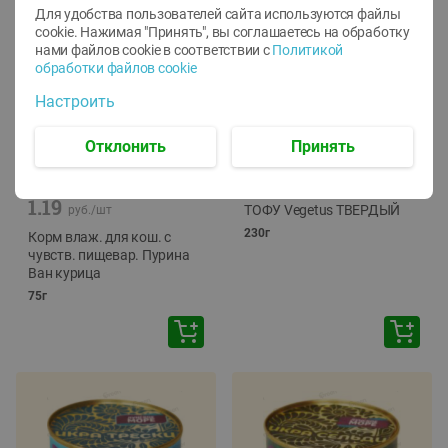
Для удобства пользователей сайта используются файлы
cookie. Нажимая "Принять", вы соглашаетесь
на обработку
нами файлов cookie в соответствии с
Политикой
обработки файлов cookie
Настроить
Отклонить
Принять
-
12
%
-
24
%
6.59
4.99
1.05
руб./
шт
руб./
шт
1.19
ТОФУ Vegetus ТВЕРДЫЙ
руб./
шт
230г
Корм влаж. для кош. с
чувств. пищевар. Пурина
Ван курица
75г