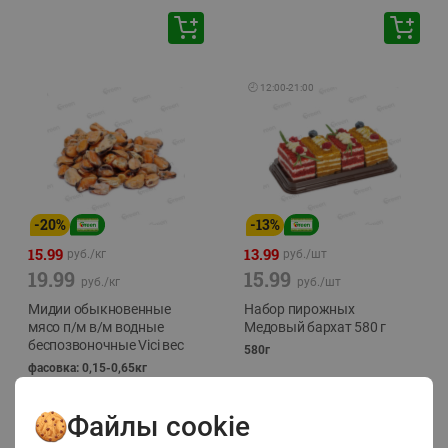
🕘
12:00
-
21:00
-
20
%
-
13
%
15.99
13.99
руб./
кг
руб./
шт
19.99
15.99
руб./
кг
руб./
шт
Мидии обыкновенные
Набор пирожных
мясо п/м в/м водные
Медовый бархат 580 г
беспозвоночные Vici вес
580г
фасовка: 0,15-0,65кг
Файлы cookie