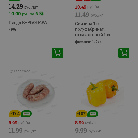
14.29
10.49
руб./
кг
руб./
шт
11.49
10.00
6
руб. за
руб./
кг
Пицца КАРБОНАРА
Свинина 1 с.
полуфабрикат,
490г
охлажденный 1 кг
фасовка: 1-2кг
🕘
12:00
-
20:00
-
17
%
-
10
%
9.99
8.99
руб./
кг
руб./
кг
11.99
9.99
руб./
кг
руб./
кг