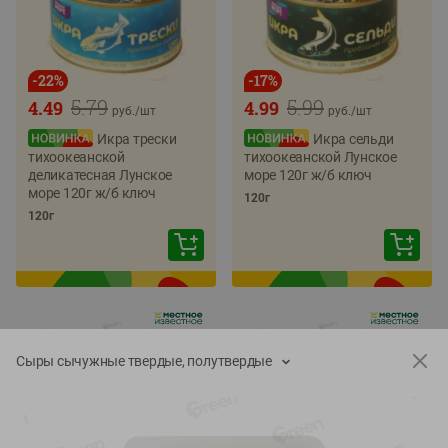
-
22
%
-
17
%
5.79
5.99
4.49
4.99
руб./
шт
руб./
шт
Икра трески
Икра сельди
тихоокеанской
тихоокеанской Лунское
деликатесная Лунское
море 120г ж/б ключ
море 120г ж/б ключ
120г
120г
Сыры сычужные твердые, полутвердые