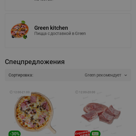
Green kitchen
Пицца c доставкой в Green
Спецпредложения
Сортировка:
Green рекомендует
🕘
12:00
-
21:00
🕘
12:00
-
20:00
-
30
%