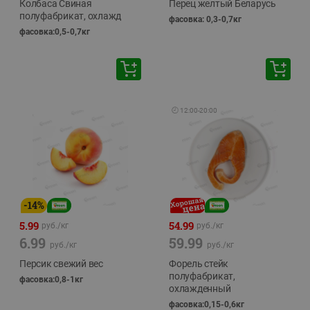
Колбаса Свиная
Перец желтый Беларусь
полуфабрикат, охлажд
фасовка: 0,3-0,7кг
фасовка:0,5-0,7кг
🕘
12:00
-
20:00
-
14
%
5.99
54.99
руб./
кг
руб./
кг
6.99
59.99
руб./
кг
руб./
кг
Персик свежий вес
Форель стейк
полуфабрикат,
фасовка:0,8-1кг
охлажденный
фасовка:0,15-0,6кг