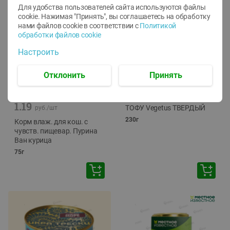
Для удобства пользователей сайта используются файлы
cookie. Нажимая "Принять", вы соглашаетесь
на обработку
нами файлов cookie в соответствии с
Политикой
обработки файлов cookie
Настроить
Отклонить
Принять
-
12
%
-
24
%
6.59
4.99
1.05
руб./
шт
руб./
шт
1.19
ТОФУ Vegetus ТВЕРДЫЙ
руб./
шт
230г
Корм влаж. для кош. с
чувств. пищевар. Пурина
Ван курица
75г