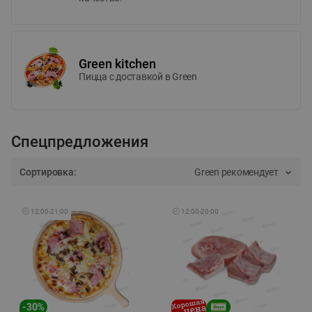
Green kitchen
Пицца c доставкой в Green
Спецпредложения
Сортировка:
Green рекомендует
🕘
12:00
-
21:00
🕘
12:00
-
20:00
-
30
%