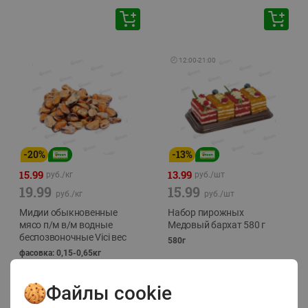
🕘
12:00
-
21:00
-
20
%
-
13
%
15.99
13.99
руб./
кг
руб./
шт
19.99
15.99
руб./
кг
руб./
шт
Мидии обыкновенные
Набор пирожных
мясо п/м в/м водные
Медовый бархат 580 г
беспозвоночные Vici вес
580г
фасовка: 0,15-0,65кг
Файлы cookie