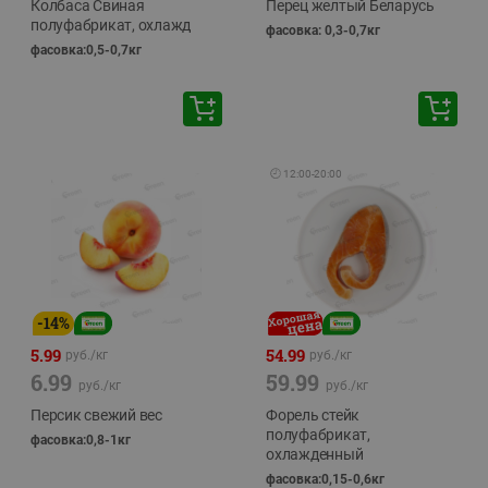
Колбаса Свиная
Перец желтый Беларусь
полуфабрикат, охлажд
фасовка: 0,3-0,7кг
фасовка:0,5-0,7кг
🕘
12:00
-
20:00
-
14
%
5.99
54.99
руб./
кг
руб./
кг
6.99
59.99
руб./
кг
руб./
кг
Персик свежий вес
Форель стейк
полуфабрикат,
фасовка:0,8-1кг
охлажденный
фасовка:0,15-0,6кг