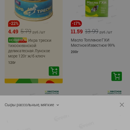
-
22
%
-
17
%
5.79
13.99
4.49
11.59
руб./
шт
руб./
шт
Масло Топленое ГХИ
Икра трески
Местное Известное 99%
тихоокеанской
деликатесная Лунское
200г
море 120г ж/б ключ
120г
Сыры рассольные, мягкие