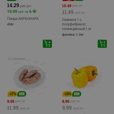
14.29
10.49
руб./
кг
руб./
шт
11.49
10.00
6
руб. за
руб./
кг
Пицца КАРБОНАРА
Свинина 1 с.
полуфабрикат,
490г
охлажденный 1 кг
фасовка: 1-2кг
🕘
12:00
-
20:00
-
17
%
-
10
%
9.99
8.99
руб./
кг
руб./
кг
11.99
9.99
руб./
кг
руб./
кг