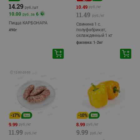
14.29
10.49
руб./
кг
руб./
шт
11.49
10.00
6
руб. за
руб./
кг
Пицца КАРБОНАРА
Свинина 1 с.
полуфабрикат,
490г
охлажденный 1 кг
фасовка: 1-2кг
🕘
12:00
-
20:00
-
17
%
-
10
%
9.99
8.99
руб./
кг
руб./
кг
11.99
9.99
руб./
кг
руб./
кг