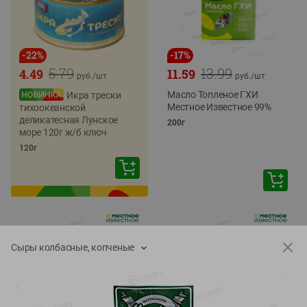
-
22
%
-
17
%
5.79
13.99
4.49
11.59
руб./
шт
руб./
шт
Масло Топленое ГХИ
Икра трески
Местное Известное 99%
тихоокеанской
деликатесная Лунское
200г
море 120г ж/б ключ
120г
Сыры колбасные, копченые