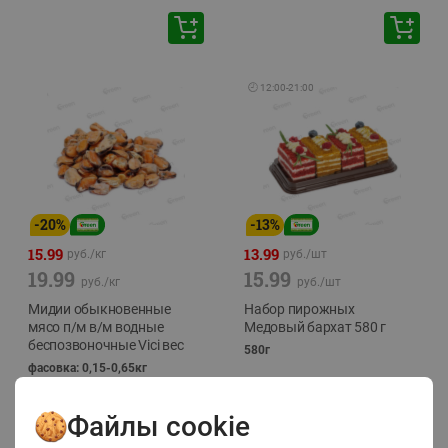
🕘
12:00
-
21:00
-
20
%
-
13
%
15.99
13.99
руб./
кг
руб./
шт
19.99
15.99
руб./
кг
руб./
шт
Мидии обыкновенные
Набор пирожных
мясо п/м в/м водные
Медовый бархат 580 г
беспозвоночные Vici вес
580г
фасовка: 0,15-0,65кг
Файлы cookie