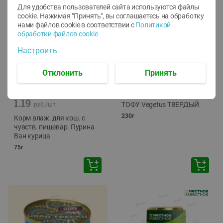
Для удобства пользователей сайта используются файлы
cookie. Нажимая "Принять", вы соглашаетесь
на обработку
нами файлов cookie в соответствии с
Политикой
обработки файлов cookie
Настроить
Отклонить
Принять
-
12
%
-
24
%
6.59
4.99
1.05
руб./
шт
руб./
шт
1.19
ТОФУ Vegetus ТВЕРДЫЙ
руб./
шт
230г
Корм влаж. для кош. с
чувств. пищевар. Пурина
Ван курица
75г