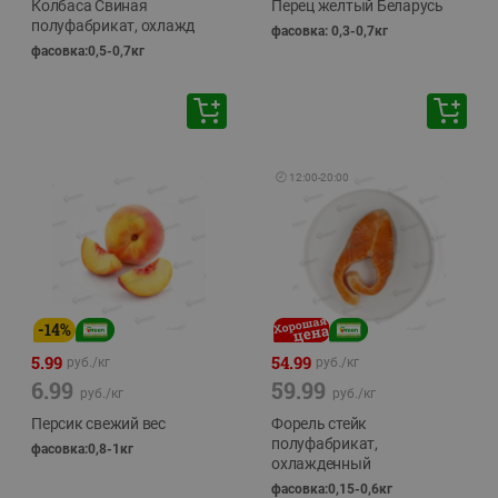
Колбаса Свиная
Перец желтый Беларусь
полуфабрикат, охлажд
фасовка: 0,3-0,7кг
фасовка:0,5-0,7кг
🕘
12:00
-
20:00
-
14
%
5.99
54.99
руб./
кг
руб./
кг
6.99
59.99
руб./
кг
руб./
кг
Персик свежий вес
Форель стейк
полуфабрикат,
фасовка:0,8-1кг
охлажденный
фасовка:0,15-0,6кг