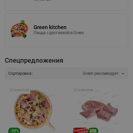
Green kitchen
Пицца c доставкой в Green
Спецпредложения
Сортировка:
Green рекомендует
🕘
12:00
-
21:00
🕘
12:00
-
20:00
-
30
%