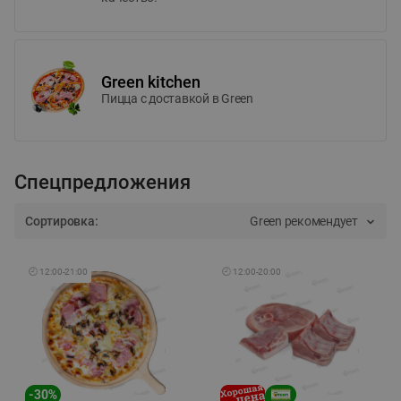
Green kitchen
Пицца c доставкой в Green
Спецпредложения
Сортировка:
Green рекомендует
🕘
12:00
-
21:00
🕘
12:00
-
20:00
-
30
%