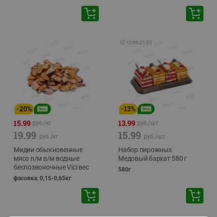
🕘
12:00
-
21:00
-
20
%
-
13
%
15.99
13.99
руб./
кг
руб./
шт
19.99
15.99
руб./
кг
руб./
шт
Мидии обыкновенные
Набор пирожных
мясо п/м в/м водные
Медовый бархат 580 г
беспозвоночные Vici вес
580г
фасовка: 0,15-0,65кг