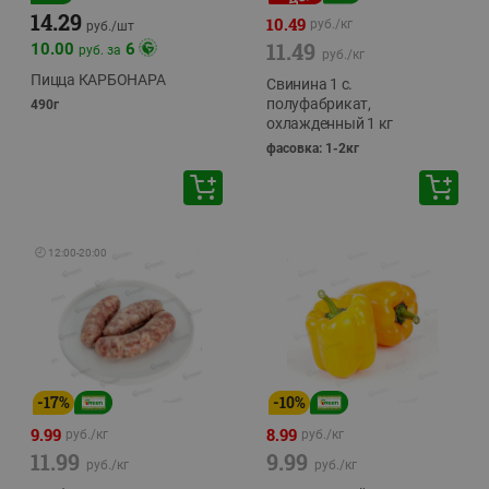
14.29
10.49
руб./
кг
руб./
шт
11.49
10.00
6
руб. за
руб./
кг
Пицца КАРБОНАРА
Свинина 1 с.
полуфабрикат,
490г
охлажденный 1 кг
фасовка: 1-2кг
🕘
12:00
-
20:00
-
17
%
-
10
%
9.99
8.99
руб./
кг
руб./
кг
11.99
9.99
руб./
кг
руб./
кг