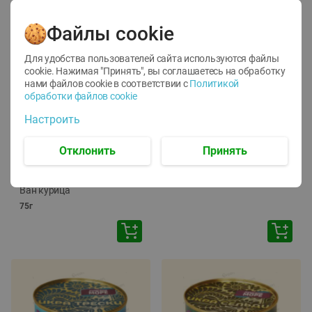
Файлы cookie
Для удобства пользователей сайта используются файлы
cookie. Нажимая "Принять", вы соглашаетесь
на обработку
нами файлов cookie в соответствии с
Политикой
обработки файлов cookie
-
12
%
-
24
%
Настроить
6.59
4.99
1.05
руб./
шт
руб./
шт
1.19
ТОФУ Vegetus ТВЕРДЫЙ
руб./
шт
Отклонить
Принять
230г
Корм влаж. для кош. с
чувств. пищевар. Пурина
Ван курица
75г