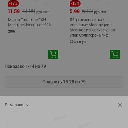
-
17
%
-
13
%
13.99
6.89
11.59
5.99
руб./
шт
руб./
шт
Масло Топленое ГХИ
Яйца перепелиные
Местное Известное 99%
копченые Молодецкие
Местное известное 20 шт
200г
упак Солигорска п/ф
20шт в уп
Показано 1-14 из 79
Показать 15-28 из 79
Лампочки
Каталог товаров
Специально для вас