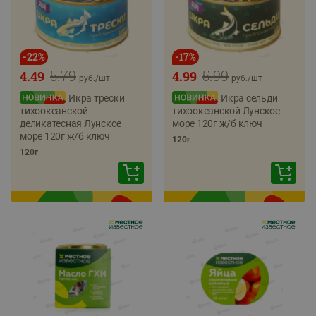
-
22
%
-
17
%
5.79
5.99
4.49
4.99
руб./
шт
руб./
шт
Икра трески
Икра сельди
тихоокеанской
тихоокеанской Лунское
деликатесная Лунское
море 120г ж/б ключ
море 120г ж/б ключ
120г
120г