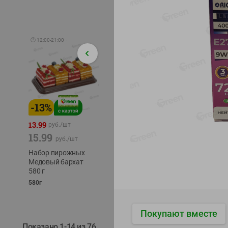
🕘
12:00
-
21:00
-
13
%
-
12
%
-
24
%
4.99
13.99
1.05
руб./
шт
руб./
шт
15.99
1.19
ТОФУ V
руб./
шт
руб./
шт
ТВЕРД
Набор пирожных
Корм влаж. для
230г
Медовый бархат
кош. с чувств.
580 г
пищевар. Пурина
Ван курица
580г
75г
Покупают вместе
Показано 1-14 из 76