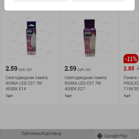
Показать 15-28 из 76
-
11
%
О сервисе
Мой Green
2.59
2.59
2.85
руб./
шт
руб./
шт
Оплата
История покупок
Светодиодная лампа
Светодиодная лампа
Лампа 
Условия доставки
Мои товары
RIONA LED С37 7W
RIONA LED С37 7W
PROLED
Возврат товара
4000K E14
4000K E27
11W/30
Обратная связь
1шт
1шт
1шт
Оформление заказа
Приложение Green c
Приемка товара
доставкой и бонусно
Самовывоз
Рекламная игра
App Store
n
Публичный договор
Google Play