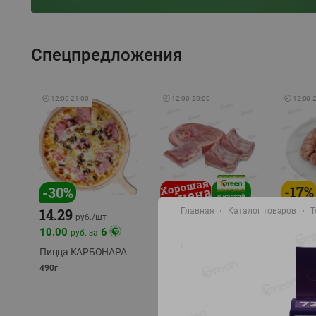
Спецпредложения
🕘
12:00
-
21:00
🕘
12:00
-
20:00
🕘
12:00
-
-
17
%
-
30
%
14.29
Главная
Каталог товаров
Т
10.49
9.99
руб./
кг
руб
руб./
шт
11.49
11.99
10.00
6
руб. за
руб./
кг
Пицца КАРБОНАРА
Свинина 1 с.
Колбас
полуфабрикат,
полуфа
490г
охлажденный 1 кг
охлажд
фасовка: 1-2кг
фасовка: