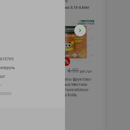
Vici вес
фасовка: 0,15-0,65кг
615765
-
13
%
-
20
%
еларусь
6.89
4.99
5.99
3.99
руб./
шт
руб./
шт
1шт
Яйца перепелиные
Конфеты фруктово-
копченые
ягодные Местное
г"
Молодецкие
известное яблоко-
200325
Местное известное
тыква Хоба
20 шт упак
60г
Солигорска п/ф
20шт в уп