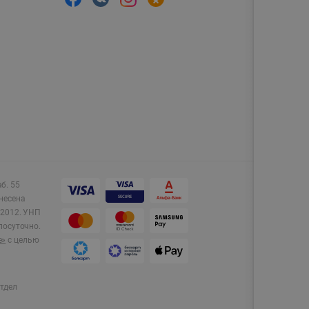
аб. 55
несена
2012.
УНП
лосуточно.
e»
с целью
тдел