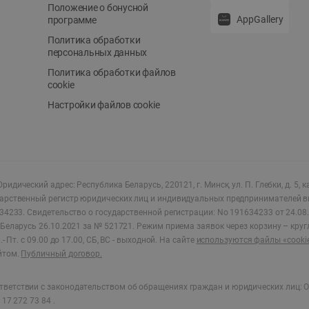
Положение о бонусной
AppGallery
программе
Политика обработки
персональных данных
Политика обработки файлов
cookie
Настройки файлов cookie
ридический адрес: Республика Беларусь, 220121, г. Минск, ул. П. Глебки, д. 5, к
дарственный регистр юридических лиц и индивидуальных предпринимателей в
34233.
Свидетельство о государственной регистрации: No 191634233 от 24.08.
Беларусь 26.10.2021 за № 521721. Режим приема заявок через корзину – круг
- Пт. с 09.00 до 17.00, СБ, ВС - выходной
.
На сайте
используются файлы «cooki
йтом.
Публичный договор.
ветствии с законодательством об обращениях граждан и юридических лиц: О
17 272 73 84 .