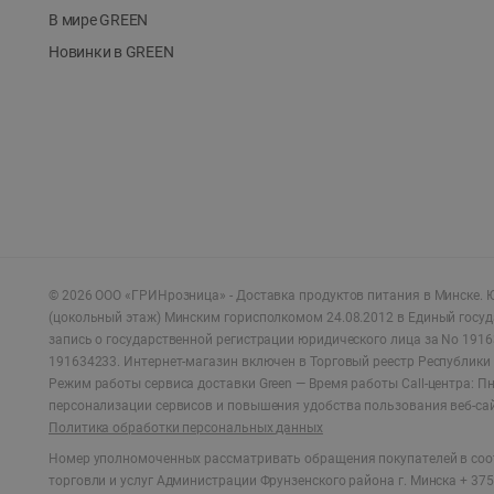
В мире GREEN
Новинки в GREEN
©
2026
ООО «ГРИНрозница» - Доставка продуктов питания в Минске.
Ю
(цокольный этаж) Минским горисполкомом 24.08.2012 в Единый госу
запись о государственной регистрации юридического лица за No 1916
191634233. Интернет-магазин включен в Торговый реестр Республики 
Режим работы сервиса доставки Green —
Время работы Call-центра: Пн.
персонализации сервисов и повышения удобства пользования веб-са
Политика обработки персональных данных
Номер уполномоченных рассматривать обращения покупателей в соот
торговли и услуг Администрации Фрунзенского района г. Минска + 375 