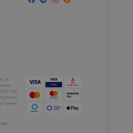
аб. 55
несена
2012.
УНП
лосуточно.
e»
с целью
тдел