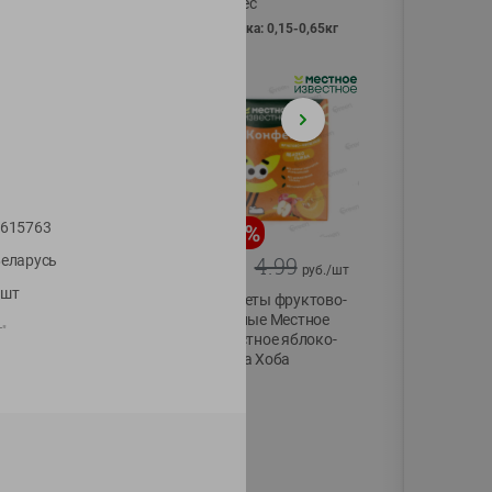
Vici вес
фасовка: 0,15-0,65кг
615763
-
13
%
-
20
%
еларусь
6.89
4.99
5.99
3.99
руб./
шт
руб./
шт
1шт
Яйца перепелиные
Конфеты фруктово-
копченые
ягодные Местное
г"
Молодецкие
известное яблоко-
Местное известное
тыква Хоба
20 шт упак
60г
Солигорска п/ф
20шт в уп