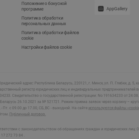
Положение о бонусной
AppGallery
программе
Политика обработки
персональных данных
Политика обработки файлов
cookie
Настройки файлов cookie
ридический адрес: Республика Беларусь, 220121, г. Минск, ул. П. Глебки, д. 5, к
дарственный регистр юридических лиц и индивидуальных предпринимателей в
34233.
Свидетельство о государственной регистрации: No 191634233 от 24.08.
Беларусь 26.10.2021 за № 521721. Режим приема заявок через корзину – круг
- Пт. с 09.00 до 17.00, СБ, ВС - выходной
.
На сайте
используются файлы «cooki
йтом.
Публичный договор.
ветствии с законодательством об обращениях граждан и юридических лиц: О
17 272 73 84 .