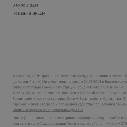
В мире GREEN
Новинки в GREEN
©
2026
ООО «ГРИНрозница» - Доставка продуктов питания в Минске.
Ю
(цокольный этаж) Минским горисполкомом 24.08.2012 в Единый госу
запись о государственной регистрации юридического лица за No 1916
191634233. Интернет-магазин включен в Торговый реестр Республики 
Режим работы сервиса доставки Green —
Время работы Call-центра: Пн.
персонализации сервисов и повышения удобства пользования веб-са
Политика обработки персональных данных
Номер уполномоченных рассматривать обращения покупателей в соот
торговли и услуг Администрации Фрунзенского района г. Минска + 375 