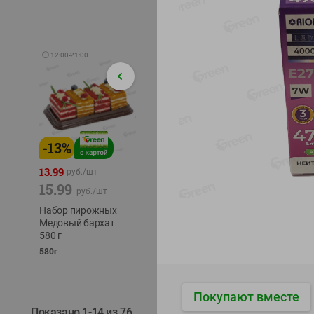
🕘
12:00
-
21:00
-
13
%
-
12
%
-
24
%
4.99
13.99
1.05
руб./
шт
руб./
шт
15.99
1.19
ТОФУ V
руб./
шт
руб./
шт
ТВЕРД
Набор пирожных
Корм влаж. для
230г
Медовый бархат
кош. с чувств.
580 г
пищевар. Пурина
Ван курица
580г
75г
Покупают вместе
Показано 1-14 из 76