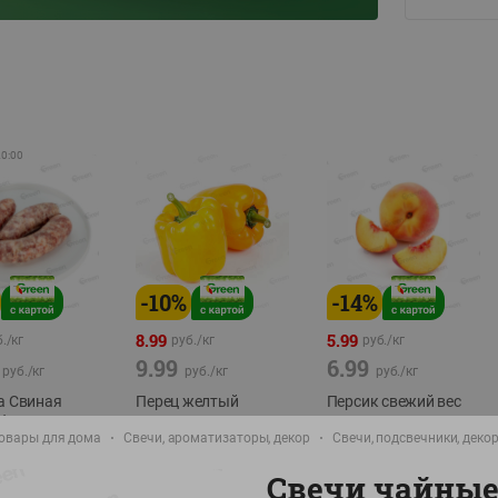
20:00
-
10
%
-
14
%
8.99
5.99
./
кг
руб./
кг
руб./
кг
9.99
6.99
руб./
кг
руб./
кг
руб./
кг
а Свиная
Перец желтый
Персик свежий вес
брикат,
Беларусь
фасовка:0,8-1кг
овары для дома
Свечи, ароматизаторы, декор
Свечи, подсвечники, деко
фасовка: 0,3-0,7кг
0,5-0,7кг
Свечи чайные