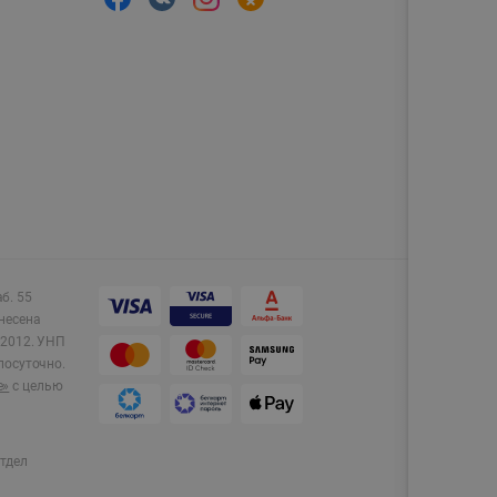
аб. 55
несена
2012.
УНП
лосуточно.
e»
с целью
тдел