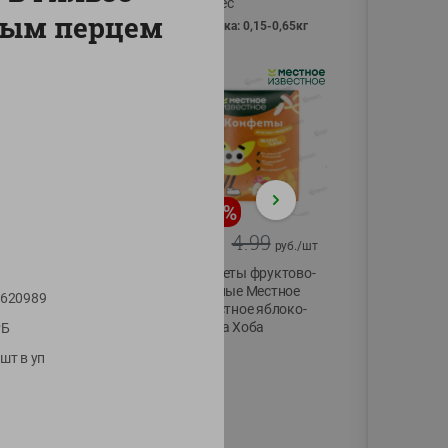
Vici вес
ным перцем
фасовка: 0,15-0,65кг
-
13
%
-
20
%
6.89
4.99
5.99
3.99
руб./
шт
руб./
шт
Яйца перепелиные
Конфеты фруктово-
копченые
ягодные Местное
620989
Молодецкие
известное яблоко-
Местное известное
тыква Хоба
РБ
20 шт упак
60г
шт в уп
Солигорска п/ф
20шт в уп