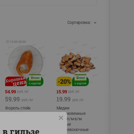
Сортировка:
🕘
12:00
-
20:00
-
20
%
54.99
15.99
руб./
кг
руб./
кг
59.99
19.99
руб./
кг
руб./
кг
Форель стейк
Мидии
полуфабрикат,
обыкновенные
р
охлажденный
мясо п/м в/м
водные
фасовка:0,15-0,6кг
 в гильзе
беспозвоночные