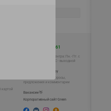
+375 44 560-60-61
Время работы Call-центра: Пн.- Пт. с
09.00 до 17.00, СБ, ВС - выходной
shop@green-market.by
Пишите нам свои вопросы,
предложения и комментарии
й картой
Вакансии
👋
Корпоративный сайт Green