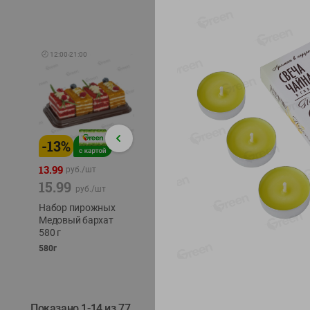
🕘
12:00
-
21:00
-
13
%
-
12
%
-
24
%
4.99
13.99
1.05
руб./
шт
руб./
шт
15.99
1.19
ТОФУ V
руб./
шт
руб./
шт
ТВЕРД
Набор пирожных
Корм влаж. для
230г
Медовый бархат
кош. с чувств.
580 г
пищевар. Пурина
Ван курица
580г
75г
Показано 1-14 из 77