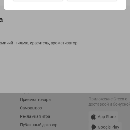
Показать 15-28 из 77
а
юминий - гильза, краситель, ароматизатор
О сервисе
Мой Green
Оплата
История покупок
Условия доставки
Мои товары
Возврат товара
Обратная связь
Оформление заказа
Приложение Green c
Приемка товара
доставкой и бонусно
Самовывоз
Рекламная игра
App Store
n
Публичный договор
Google Play