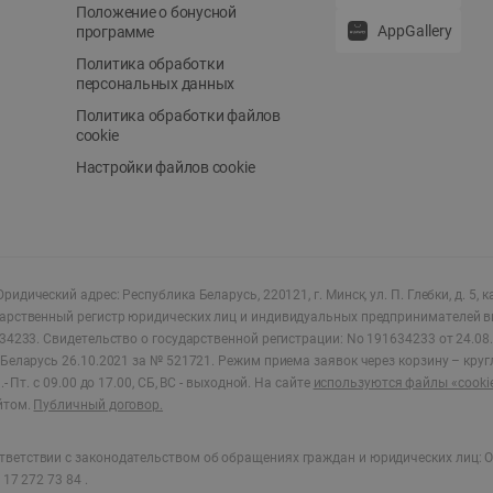
Положение о бонусной
AppGallery
программе
Политика обработки
персональных данных
Политика обработки файлов
cookie
Настройки файлов cookie
ридический адрес: Республика Беларусь, 220121, г. Минск, ул. П. Глебки, д. 5, к
дарственный регистр юридических лиц и индивидуальных предпринимателей в
34233.
Свидетельство о государственной регистрации: No 191634233 от 24.08.
Беларусь 26.10.2021 за № 521721. Режим приема заявок через корзину – круг
- Пт. с 09.00 до 17.00, СБ, ВС - выходной
.
На сайте
используются файлы «cooki
йтом.
Публичный договор.
ветствии с законодательством об обращениях граждан и юридических лиц: О
17 272 73 84 .