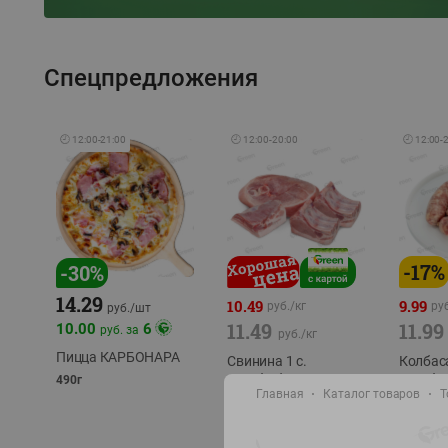
Спецпредложения
🕘
12:00
-
21:00
🕘
12:00
-
20:00
🕘
12:00
-
-
17
%
-
30
%
14.29
10.49
9.99
руб./
кг
руб
руб./
шт
11.49
11.99
10.00
6
руб. за
руб./
кг
Пицца КАРБОНАРА
Свинина 1 с.
Колбас
полуфабрикат,
полуфа
490г
Главная
Каталог товаров
Т
охлажденный 1 кг
охлажд
фасовка: 1-2кг
фасовка: