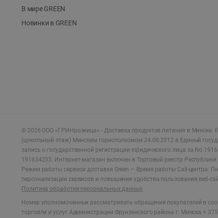
В мире GREEN
Новинки в GREEN
©
2026
ООО «ГРИНрозница» - Доставка продуктов питания в Минске.
Ю
(цокольный этаж) Минским горисполкомом 24.08.2012 в Единый госу
запись о государственной регистрации юридического лица за No 1916
191634233. Интернет-магазин включен в Торговый реестр Республики 
Режим работы сервиса доставки Green —
Время работы Call-центра: Пн.
персонализации сервисов и повышения удобства пользования веб-са
Политика обработки персональных данных
Номер уполномоченных рассматривать обращения покупателей в соот
торговли и услуг Администрации Фрунзенского района г. Минска + 375 